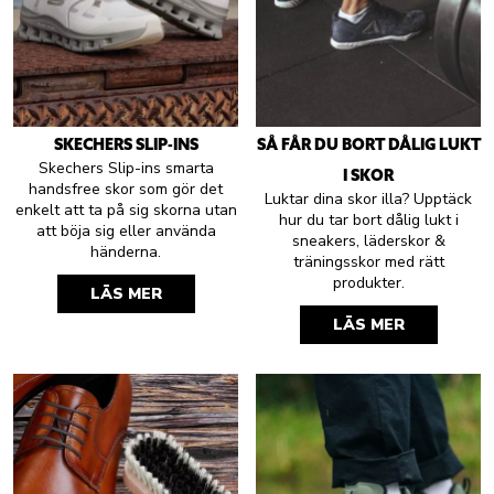
SKECHERS SLIP-INS
SÅ FÅR DU BORT DÅLIG LUKT
Skechers Slip-ins smarta
I SKOR
handsfree skor som gör det
Luktar dina skor illa? Upptäck
enkelt att ta på sig skorna utan
hur du tar bort dålig lukt i
att böja sig eller använda
sneakers, läderskor &
händerna.
träningsskor med rätt
produkter.
LÄS MER
LÄS MER