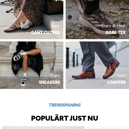
Dam
Dam & Herr
GANT CUZIMA
GORE-TEX
Dam
Herr
SNEAKERS
LOAFERS
TRENDSPANING
POPULÄRT JUST NU