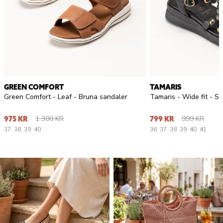
GREEN COMFORT
TAMARIS
Green Comfort - Leaf - Bruna sandaler
Tamaris - Wide fit - S
1 300 KR
999 KR
975 KR
799 KR
37
38
39
40
36
37
38
39
40
41