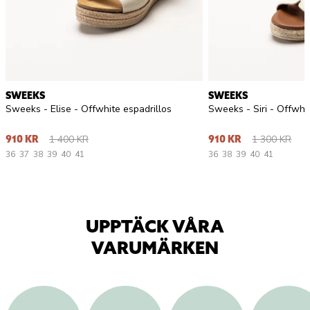
SWEEKS
SWEEKS
Sweeks - Elise - Offwhite espadrillos
Sweeks - Siri - Offwhi
1 400 KR
1 300 KR
910 KR
910 KR
36
37
38
39
40
41
36
38
39
40
41
UPPTÄCK VÅRA
VARUMÄRKEN