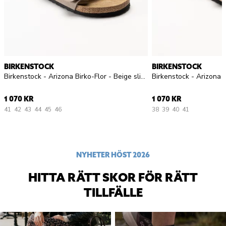
BIRKENSTOCK
BIRKENSTOCK
Birkenstock - Arizona Birko-Flor - Beige slip in sandaler
1 070 KR
1 070 KR
41
42
43
44
45
46
38
39
40
41
NYHETER HÖST 2026
HITTA RÄTT SKOR FÖR RÄTT
TILLFÄLLE