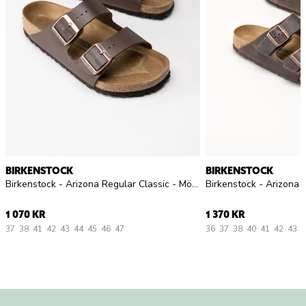
BIRKENSTOCK
BIRKENSTOCK
Birkenstock - Arizona Regular Classic - Mörkbruna slip in sandaler
1 070 KR
1 370 KR
37
38
41
42
43
44
45
46
47
36
37
38
40
41
42
43