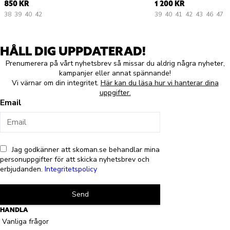
850 KR
1 200 KR
38
39
40
42
39
40
41
42
43
46
47
HÅLL DIG UPPDATERAD!
Prenumerera på vårt nyhetsbrev så missar du aldrig några nyheter,
kampanjer eller annat spännande!
Vi värnar om din integritet.
Här kan du läsa hur vi hanterar dina
uppgifter.
Email
Jag godkänner att skoman.se behandlar mina
personuppgifter för att skicka nyhetsbrev och
erbjudanden.
Integritetspolicy
Send
HANDLA
Vanliga frågor