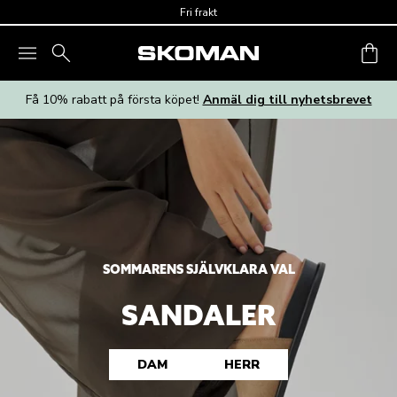
Skip to main content
Fri frakt
Få 10% rabatt på första köpet!
Anmäl dig till nyhetsbrevet
SOMMARENS SJÄLVKLARA VAL
SANDALER
DAM
HERR