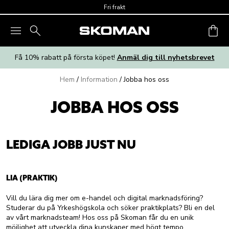
Skip to main content
Fri frakt
Få 10% rabatt på första köpet!
Anmäl dig till nyhetsbrevet
Hem
/
Information
/
Jobba hos oss
JOBBA HOS OSS
LEDIGA JOBB JUST NU
LIA (PRAKTIK)
Vill du lära dig mer om e-handel och digital marknadsföring?
Studerar du på Yrkeshögskola och söker praktikplats? Bli en del
av vårt marknadsteam! Hos oss på Skoman får du en unik
möjlighet att utveckla dina kunskaper med högt tempo,