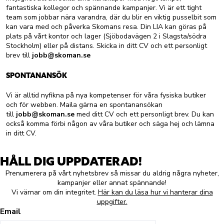
fantastiska kollegor och spännande kampanjer. Vi är ett tight
team som jobbar nära varandra, där du blir en viktig pusselbit som
kan vara med och påverka Skomans resa. Din LIA kan göras på
plats på vårt kontor och lager (Sjöbodavägen 2 i Slagsta/södra
Stockholm) eller på distans. Skicka in ditt CV och ett personligt
brev till
jobb@skoman.se
SPONTANANSÖK
Vi är alltid nyfikna på nya kompetenser för våra fysiska butiker
och för webben. Maila gärna en spontanansökan
till
jobb@skoman.se
med ditt CV och ett personligt brev. Du kan
också komma förbi någon av våra butiker och säga hej och lämna
in ditt CV.
HÅLL DIG UPPDATERAD!
Prenumerera på vårt nyhetsbrev så missar du aldrig några nyheter,
kampanjer eller annat spännande!
Vi värnar om din integritet.
Här kan du läsa hur vi hanterar dina
uppgifter.
Email