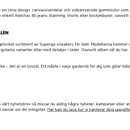
 sin rena design, canvasöverdelar och vulkaniserade gummisulor som 
enkelt matchas till jeans, klänning, shorts eller kostymbyxor, oavsett 
LLEN
lockat sortiment av Superga-sneakers för dam. Modellerna kommer i 
ärgstarka varianter eller med detaljer i läder. Oavsett vilken stil du ha
e – det är en livsstil. Ett måste i varje garderob för dig som gillar ti
vårt nyhetsbrev så missar du aldrig några nyheter, kampanjer eller 
i värnar om din integritet.
Här kan du läsa hur vi hanterar dina uppgifte