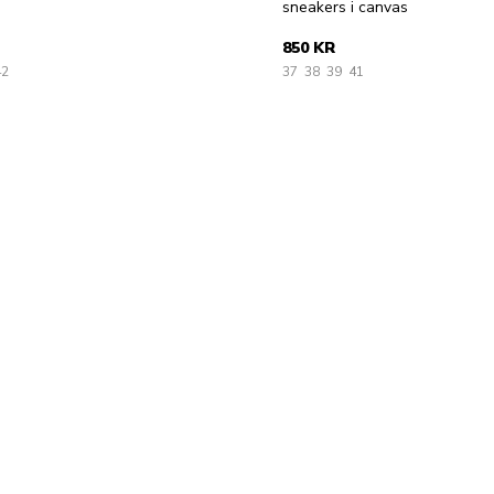
sneakers i canvas
850 KR
42
37
38
39
41