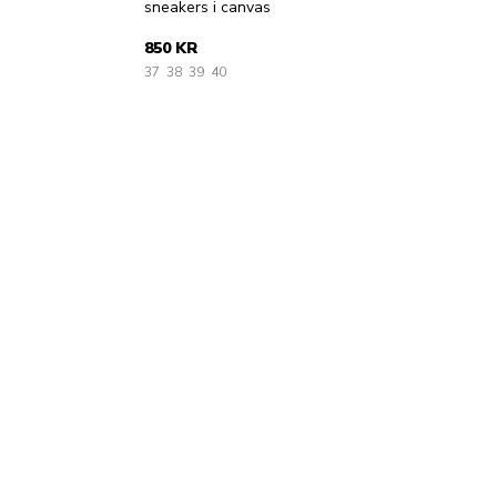
sneakers i canvas
850 KR
37
38
39
40