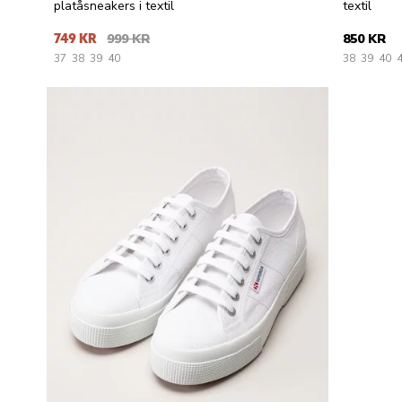
platåsneakers i textil
textil
749 KR
999 KR
850 KR
37
38
39
40
38
39
40