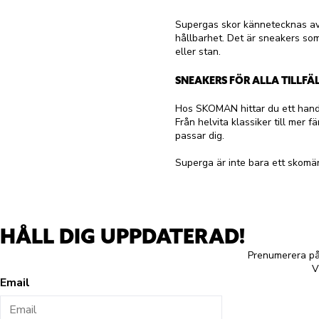
Supergas skor kännetecknas av
hållbarhet. Det är sneakers som 
eller stan.
SNEAKERS FÖR ALLA TILLFÄ
Hos SKOMAN hittar du ett handp
Från helvita klassiker till mer f
passar dig.
Superga är inte bara ett skomärk
HÅLL DIG UPPDATERAD!
Prenumerera på 
V
Email