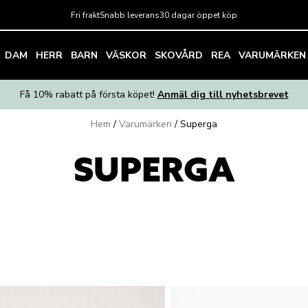
Fri frakt
Snabb leverans
30 dagar öppet köp
DAM
HERR
BARN
VÄSKOR
SKOVÅRD
REA
VARUMÄRKEN
Få 10% rabatt på första köpet!
Anmäl dig till nyhetsbrevet
Hem
/
Varumärken
/
Superga
SUPERGA