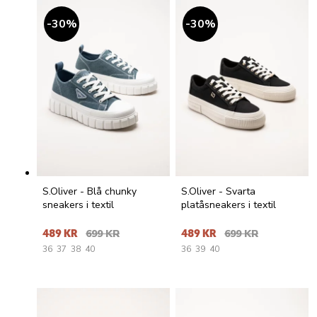
30
%
30
%
S.Oliver - Blå chunky
S.Oliver - Svarta
sneakers i textil
platåsneakers i textil
489 KR
699 KR
489 KR
699 KR
36
37
38
40
36
39
40