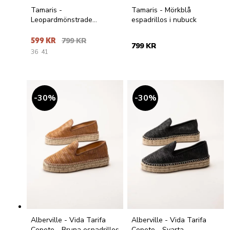
Tamaris -
Tamaris - Mörkblå
Leopardmönstrade
espadrillos i nubuck
espadrillos i nubuck
599 KR
799 KR
799 KR
36
41
30
%
30
%
Alberville - Vida Tarifa
Alberville - Vida Tarifa
Copete - Bruna espadrillos
Copete - Svarta