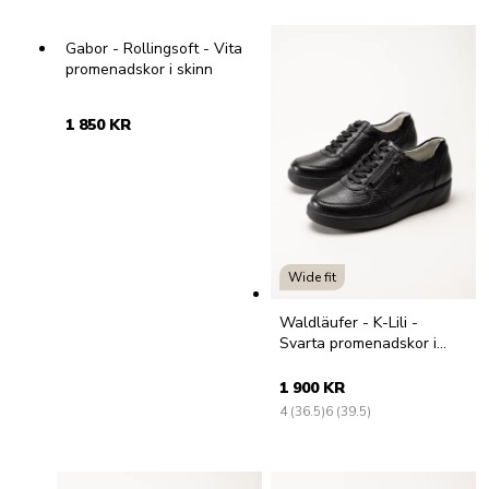
Gabor - Rollingsoft - Vita
promenadskor i skinn
1 850 KR
Wide fit
Waldläufer - K-Lili -
Svarta promenadskor i
skinn
1 900 KR
4 (36.5)
6 (39.5)