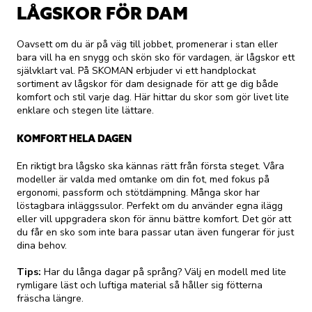
LÅGSKOR FÖR DAM
Oavsett om du är på väg till jobbet, promenerar i stan eller
bara vill ha en snygg och skön sko för vardagen, är lågskor ett
självklart val. På SKOMAN erbjuder vi ett handplockat
sortiment av lågskor för dam designade för att ge dig både
komfort och stil varje dag. Här hittar du skor som gör livet lite
enklare och stegen lite lättare.
KOMFORT HELA DAGEN
En riktigt bra lågsko ska kännas rätt från första steget. Våra
modeller är valda med omtanke om din fot, med fokus på
ergonomi, passform och stötdämpning. Många skor har
löstagbara inläggssulor. Perfekt om du använder egna ilägg
eller vill uppgradera skon för ännu bättre komfort. Det gör att
du får en sko som inte bara passar utan även fungerar för just
dina behov.
Tips:
Har du långa dagar på språng? Välj en modell med lite
rymligare läst och luftiga material så håller sig fötterna
fräscha längre.