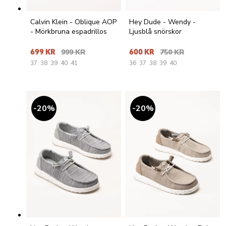
Calvin Klein - Oblique AOP
Hey Dude - Wendy -
- Mörkbruna espadrillos
Ljusblå snörskor
699 KR
999 KR
600 KR
750 KR
37
38
39
40
41
36
37
38
39
40
20
%
20
%