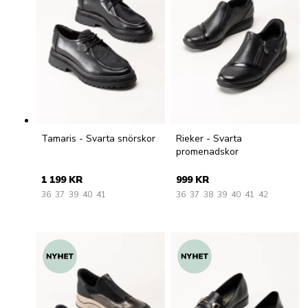
Tamaris - Svarta snörskor
Rieker - Svarta
promenadskor
1 199 KR
999 KR
36
37
39
40
41
36
37
38
39
40
41
42