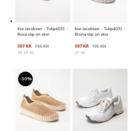
Ilse Jacobsen - Tulip4031 -
Ilse Jacobsen - Tulip4031 -
Rosa slip on skor
Bruna slip on skor
507 KR
725 KR
507 KR
725 KR
38
39
40
37
40
30
%