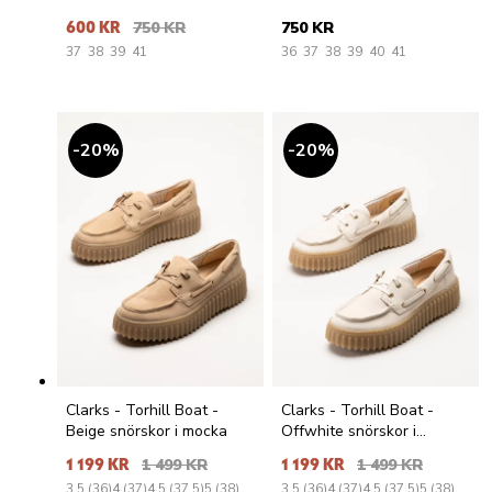
600 KR
750 KR
750 KR
37
38
39
41
36
37
38
39
40
41
20
%
20
%
Clarks - Torhill Boat -
Clarks - Torhill Boat -
Beige snörskor i mocka
Offwhite snörskor i
nubuck
1 199 KR
1 499 KR
1 199 KR
1 499 KR
3.5 (36)
4 (37)
4.5 (37.5)
5 (38)
3.5 (36)
4 (37)
4.5 (37.5)
5 (38)