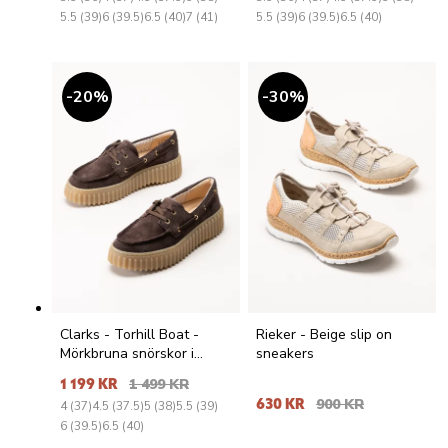
5.5 (39)
6 (39.5)
6.5 (40)
7 (41)
5.5 (39)
6 (39.5)
6.5 (40)
20
%
30
%
Clarks - Torhill Boat -
Rieker - Beige slip on
Mörkbruna snörskor i
sneakers
mocka
1 199 KR
1 499 KR
630 KR
900 KR
4 (37)
4.5 (37.5)
5 (38)
5.5 (39)
6 (39.5)
6.5 (40)