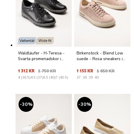
Vattentät
Wide fit
Waldläufer - H-Teresa -
Birkenstock - Blend Low
Svarta promenadskor i
suede - Rosa sneakers i
skinn
mocka
1 312 KR
1 750 KR
1 155 KR
1 650 KR
4 (36.5)
4.5 (37)
6.5 (40)
7 (40.5)
37
38
39
40
30
%
30
%