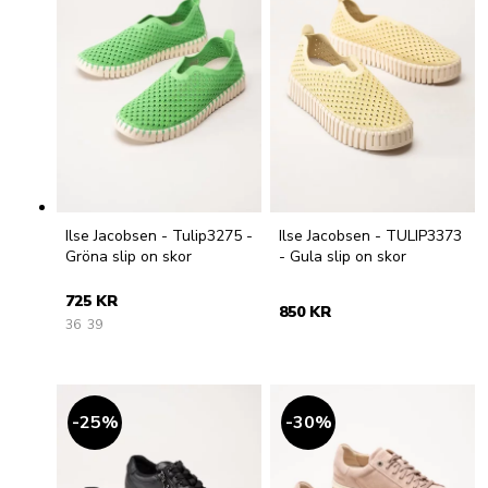
Ilse Jacobsen - Tulip3275 -
Ilse Jacobsen - TULIP3373
Gröna slip on skor
- Gula slip on skor
725 KR
850 KR
36
39
25
%
30
%