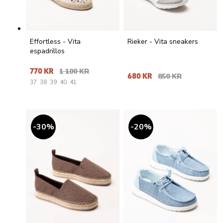
Effortless - Vita
Rieker - Vita sneakers
espadrillos
770 KR
1 100 KR
680 KR
850 KR
37
38
39
40
41
30
%
20
%