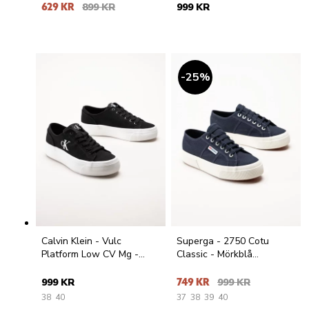
629 KR
899 KR
999 KR
25
%
Calvin Klein - Vulc
Superga - 2750 Cotu
Platform Low CV Mg -
Classic - Mörkblå
Svarta platåsneakers i
platåsneakers i textil
textil
999 KR
749 KR
999 KR
38
40
37
38
39
40