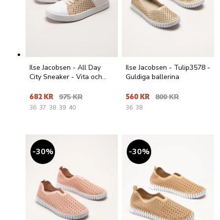
Ilse Jacobsen - All Day
Ilse Jacobsen - Tulip3578 -
City Sneaker - Vita och
Guldiga ballerina
beige sneakers
682 KR
975 KR
560 KR
800 KR
36
37
38
39
40
36
38
30
%
30
%