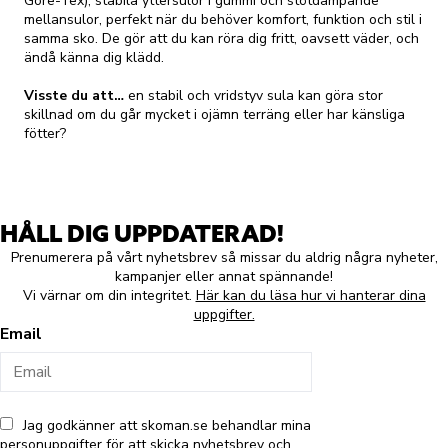
Gore-Tex), stabila yttersulor i gummi och stötdämpande
mellansulor, perfekt när du behöver komfort, funktion och stil i
samma sko. De gör att du kan röra dig fritt, oavsett väder, och
ändå känna dig klädd.
Visste du att…
en stabil och vridstyv sula kan göra stor
skillnad om du går mycket i ojämn terräng eller har känsliga
fötter?
HÅLL DIG UPPDATERAD!
Prenumerera på vårt nyhetsbrev så missar du aldrig några nyheter,
kampanjer eller annat spännande!
Vi värnar om din integritet.
Här kan du läsa hur vi hanterar dina
uppgifter.
Email
Jag godkänner att skoman.se behandlar mina
personuppgifter för att skicka nyhetsbrev och