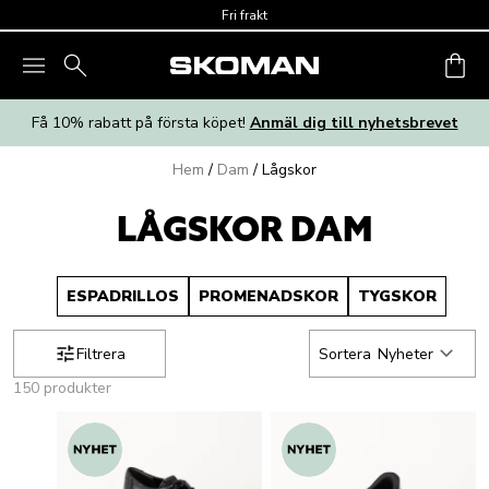
Skip to main content
Fri frakt
Få 10% rabatt på första köpet!
Anmäl dig till nyhetsbrevet
Hem
/
Dam
/
Lågskor
LÅGSKOR DAM
ESPADRILLOS
PROMENADSKOR
TYGSKOR
Filtrera
Sortera
Nyheter
150 produkter