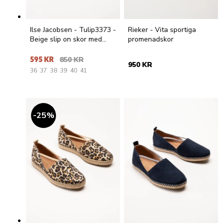
Ilse Jacobsen - Tulip3373 -
Rieker - Vita sportiga
Beige slip on skor med
promenadskor
perforering
595 KR
850 KR
950 KR
36
37
38
39
40
41
25
%