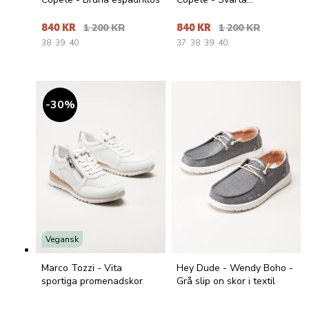
espadrillos
840 KR
1 200 KR
840 KR
1 200 KR
38
39
40
37
38
39
40
30
%
Vegansk
Marco Tozzi - Vita
Hey Dude - Wendy Boho -
sportiga promenadskor
Grå slip on skor i textil