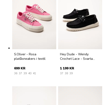
S.Oliver - Rosa
Hey Dude - Wendy
platåsneakers i textil
Crochet Lace - Svarta
tygskor med virkade
spetsdetaljer
699 KR
1 199 KR
36
37
39
40
41
37
38
39