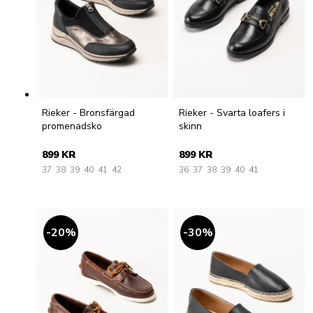
Rieker - Bronsfärgad
Rieker - Svarta loafers i
promenadsko
skinn
899 KR
899 KR
37
38
39
40
41
42
36
37
38
39
40
41
20
%
30
%