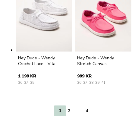
Hey Dude - Wendy
Hey Dude - Wendy
Crochet Lace - Vita
Stretch Canvas -
tygskor med virkade
Fuxiafärgade textilskor
spetsdetaljer
1 199 KR
999 KR
36
37
39
36
37
38
39
41
1
2
…
4