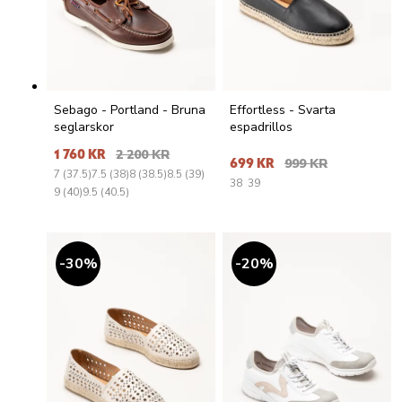
Sebago - Portland - Bruna
Effortless - Svarta
seglarskor
espadrillos
1 760 KR
2 200 KR
699 KR
999 KR
7 (37.5)
7.5 (38)
8 (38.5)
8.5 (39)
38
39
9 (40)
9.5 (40.5)
30
%
20
%