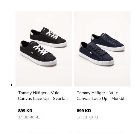
Tommy Hilfiger - Vulc
Tommy Hilfiger - Vulc
Canvas Lace Up - Svarta
Canvas Lace Up - Mörkblå
låga tygskor
låga tygskor
899 KR
899 KR
37
38
40
41
37
38
40
41