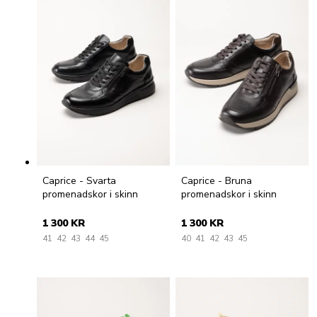
Caprice - Svarta
Caprice - Bruna
promenadskor i skinn
promenadskor i skinn
1 300 KR
1 300 KR
41
42
43
44
45
40
41
42
43
45