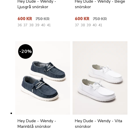
Hey Dude - Wendy -
Hey Dude - Wendy - Beige
Ljusgrå snörskor
snörskor
600 KR
750 KR
600 KR
750 KR
36
37
38
39
40
41
37
38
39
40
41
20
%
Hey Dude - Wendy -
Hey Dude - Wendy - Vita
Marinblå snörskor
snörskor