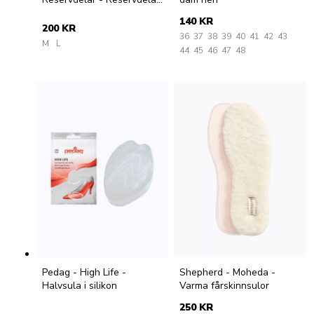
broddar OC System röda
140 KR
200 KR
36
37
38
39
40
41
42
43
M
L
44
45
46
47
48
Pedag - High Life -
Shepherd - Moheda -
Halvsula i silikon
Varma fårskinnsulor
250 KR