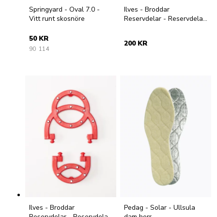
Springyard - Oval 7.0 -
Ilves - Broddar
Vitt runt skosnöre
Reservdelar - Reservdelar
broddar OC System gröna
50 KR
200 KR
90
114
Ilves - Broddar
Pedag - Solar - Ullsula
Reservdelar - Reservdelar
dam herr