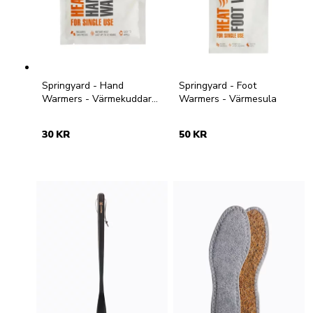
Springyard - Hand
Springyard - Foot
Warmers - Värmekuddar
Warmers - Värmesula
för händer
30 KR
50 KR