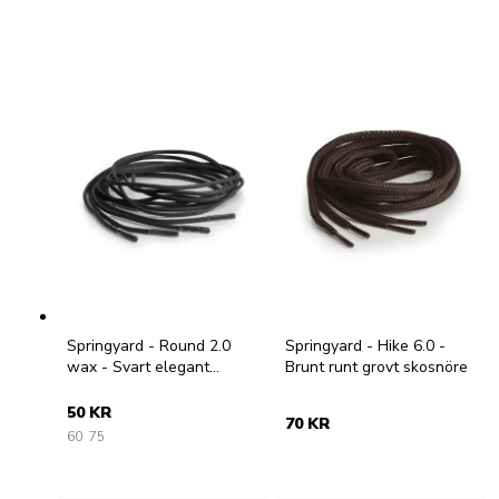
Springyard - Round 2.0
Springyard - Hike 6.0 -
wax - Svart elegant
Brunt runt grovt skosnöre
skosnöre
50 KR
70 KR
60
75