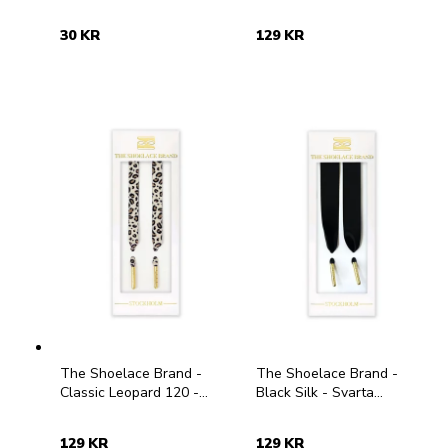
Leopardmönstrade
skoband i textil
30 KR
129 KR
The Shoelace Brand -
The Shoelace Brand -
Classic Leopard 120 -
Black Silk - Svarta
Leopardmönstrade
skoband i satin med
skoband i textil
guldtipp
129 KR
129 KR