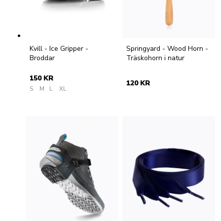
Kvill - Ice Gripper -
Springyard - Wood Horn -
Broddar
Träskohorn i natur
150 KR
120 KR
S
M
L
XL