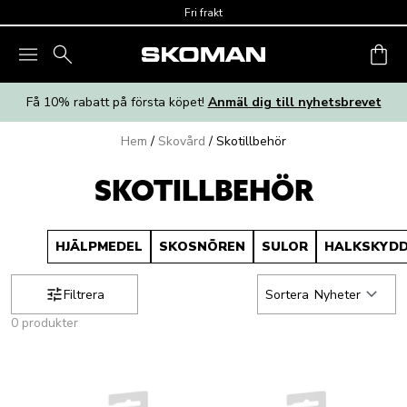
Skip to main content
Fri frakt
Få 10% rabatt på första köpet!
Anmäl dig till nyhetsbrevet
Hem
/
Skovård
/
Skotillbehör
SKOTILLBEHÖR
HJÄLPMEDEL
SKOSNÖREN
SULOR
HALKSKYD
Filtrera
Sortera
Nyheter
0 produkter