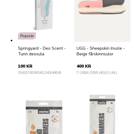
Populär
Springyard - Deo Scent -
UGG - Sheepskin Insole -
Tunn deosula
Beige fårskinnsulor
100 KR
400 KR
35/6
37/8
39/0
41/2
43/4
45/6
7 (38)
8 (39)
9 (40)
10 (41)