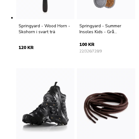
Springyard - Wood Horn -
Springyard - Summer
Skohorn i svart trä
Insoles Kids - Grå
frottésulor för barn
100 KR
120 KR
22/3
26/7
28/9