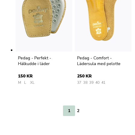
Pedag - Perfekt -
Pedag - Comfort -
Hälkudde i läder
Lädersula med pelotte
150 KR
250 KR
M
L
XL
37
38
39
40
41
1
2