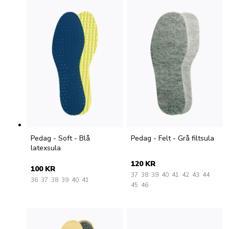
Pedag - Soft - Blå
Pedag - Felt - Grå filtsula
latexsula
120 KR
100 KR
37
38
39
40
41
42
43
44
36
37
38
39
40
41
45
46