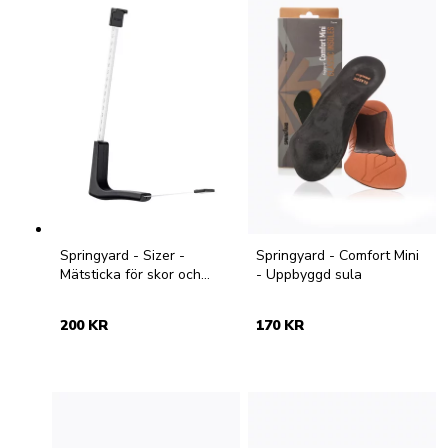
Springyard - Sizer -
Springyard - Comfort Mini
Mätsticka för skor och
- Uppbyggd sula
fötter
200 KR
170 KR