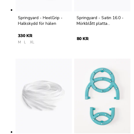
Springyard - HeelGrip -
Springyard - Satin 16.0 -
Halkskydd för hälen
Mörkblått platta
satinskosnöre
330 KR
80 KR
M
L
XL