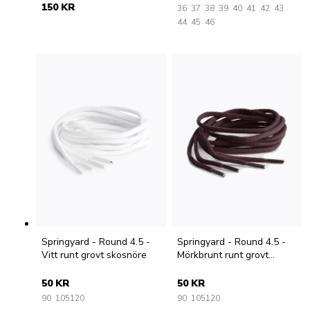
150 KR
36
37
38
39
40
41
42
43
44
45
46
Springyard - Round 4.5 -
Springyard - Round 4.5 -
Vitt runt grovt skosnöre
Mörkbrunt runt grovt
skosnöre
50 KR
50 KR
90
105
120
90
105
120