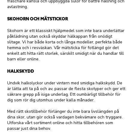
fräschare känsla och uppbyggda sulor för bättre hållning och
avlastning.
SKOHORN OCH MÄTSTICKOR
Skohorn är ett klassiskt hjälpmedel som inte bara underlättar
påklädning utan också skyddar hälkappan från onödigt
slitage. Vi har både korta och långa modeller, perfekta både
hemma och i resväskan. Vår mätsticka för fotlängd gör det
enkelt att hitta rätt storlek, särskilt smidigt när du handlar till
barn eller online.
HALKSKYDD
Undvik halkolyckor under vintern med smidiga halkskydd. De
är lätta att ta på och av, passar de flesta skotyper och ger ett
säkrare grepp på isiga underlag. Ett oumbärligt tillbehör för
dig som rör dig utomhus under kalla månader.
Med rätt skotillbehör förlänger du inte bara livslängden på
dina skor, utan gör också vardagen bekvämare och tryggare.
Utforska vårt sortiment online och hitta tillbehören som
passar just dina behov.