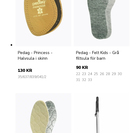
Pedag - Princess -
Pedag - Felt Kids - Grå
Halvsula i skinn
filtsula för barn
90 KR
130 KR
22
23
24
25
26
28
29
30
35/6
37/8
39/0
41/2
31
32
33