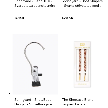
Springyard - Satin 16.0 -
Springyard - Boot Shapers
Svart platta satinskosnöre
- Svarta stövelstöd med
hängare
80 KR
170 KR
Springyard - Shoe/Boot
The Shoelace Brand -
Hanger - Stövelhängare
Leopard Lace -