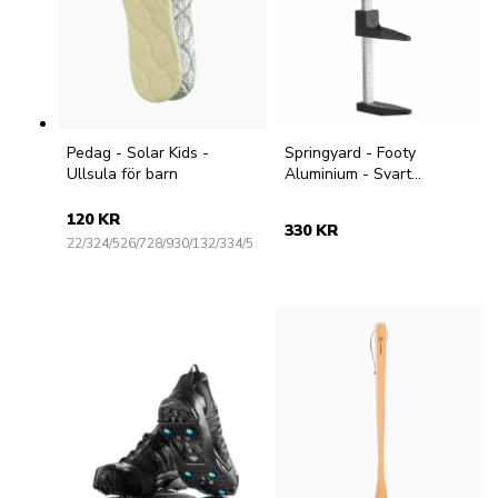
Pedag - Solar Kids -
Springyard - Footy
Ullsula för barn
Aluminium - Svart
mätsticka
120 KR
330 KR
22/3
24/5
26/7
28/9
30/1
32/3
34/5