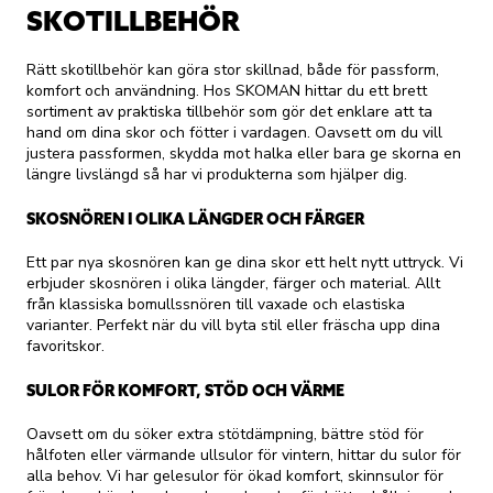
SKOTILLBEHÖR
Rätt skotillbehör kan göra stor skillnad, både för passform,
komfort och användning. Hos SKOMAN hittar du ett brett
sortiment av praktiska tillbehör som gör det enklare att ta
hand om dina skor och fötter i vardagen. Oavsett om du vill
justera passformen, skydda mot halka eller bara ge skorna en
längre livslängd så har vi produkterna som hjälper dig.
SKOSNÖREN I OLIKA LÄNGDER OCH FÄRGER
Ett par nya skosnören kan ge dina skor ett helt nytt uttryck. Vi
erbjuder skosnören i olika längder, färger och material. Allt
från klassiska bomullssnören till vaxade och elastiska
varianter. Perfekt när du vill byta stil eller fräscha upp dina
favoritskor.
SULOR FÖR KOMFORT, STÖD OCH VÄRME
Oavsett om du söker extra stötdämpning, bättre stöd för
hålfoten eller värmande ullsulor för vintern, hittar du sulor för
alla behov. Vi har gelesulor för ökad komfort, skinnsulor för