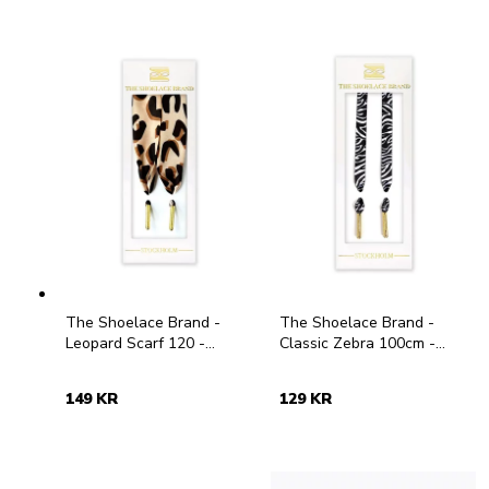
The Shoelace Brand -
The Shoelace Brand -
Leopard Scarf 120 -
Classic Zebra 100cm -
Leopardmönstrade
Zebramönstrade skoband i
skoband i satin
textil
149 KR
129 KR