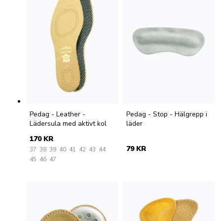
Pedag - Leather -
Pedag - Stop - Hälgrepp i
Lädersula med aktivt kol
läder
170 KR
79 KR
37
38
39
40
41
42
43
44
45
46
47