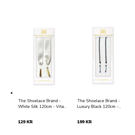
The Shoelace Brand -
The Shoelace Brand -
White Silk 120cm - Vita
Luxury Black 120cm -
skoband i satin med
Svarta skoband med
guldtipp
glitter och strass
129 KR
199 KR