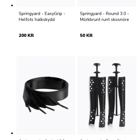
Springyard - EasyGrip -
Springyard - Round 3.0 -
Helfots halkskydd
Mörkbrunt runt skosnöre
200 KR
50 KR