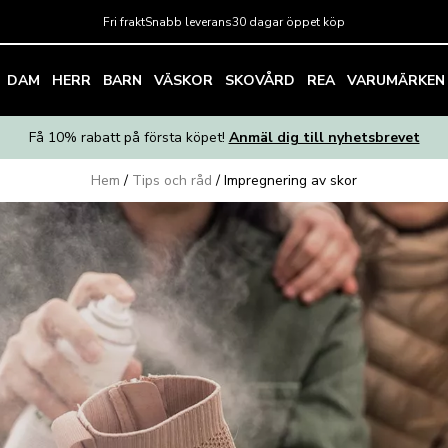
Fri frakt
Snabb leverans
30 dagar öppet köp
DAM
HERR
BARN
VÄSKOR
SKOVÅRD
REA
VARUMÄRKEN
Få 10% rabatt på första köpet!
Anmäl dig till nyhetsbrevet
Hem
/
Tips och råd
/
Impregnering av skor