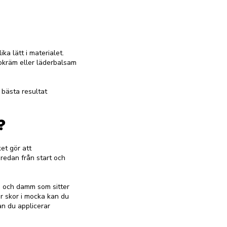
ka lätt i materialet.
kokräm eller läderbalsam
 bästa resultat
?
et gör att
 redan från start och
s och damm som sitter
ar skor i mocka kan du
nan du applicerar