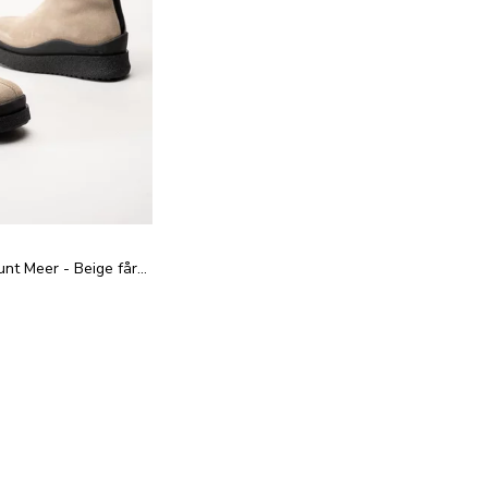
Canada Snow - Mount Meer - Beige fårskinnsfodrade kängor i mocka