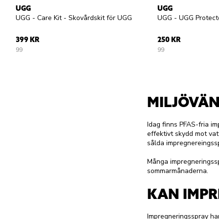
UGG
UGG
UGG - Care Kit - Skovårdskit för UGG
399 KR
250 KR
99
99
MILJÖVÄN
Idag finns PFAS-fria i
effektivt skydd mot v
sålda impregnereingss
Många impregneringsspr
sommarmånaderna.
KAN IMPR
Impregneringsspray har