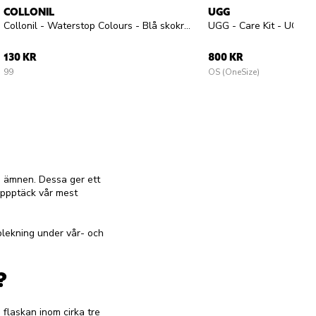
COLLONIL
UGG
Collonil - Waterstop Colours - Blå skokräm
UGG - Care Kit - UGG Ca
130 KR
800 KR
99
OS (OneSize)
ga ämnen. Dessa ger ett
Uppptäck vår mest
blekning under vår- och
?
flaskan inom cirka tre