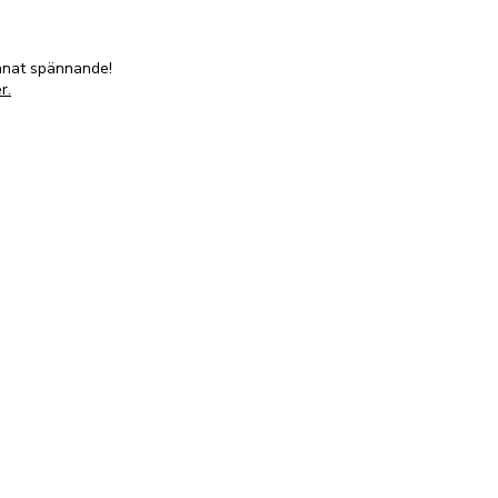
annat spännande!
r.