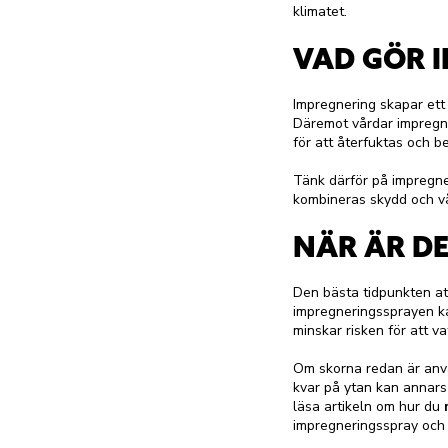
klimatet.
VAD GÖR 
Impregnering skapar ett 
Däremot vårdar impregner
för att återfuktas och b
Tänk därför på impregner
kombineras skydd och vå
NÄR ÄR DE
Den bästa tidpunkten att
impregneringssprayen kan
minskar risken för att va
Om skorna redan är anvä
kvar på ytan kan annars 
läsa artikeln om hur du
impregneringsspray och 