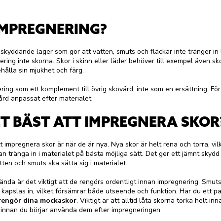
IMPREGNERING?
skyddande lager som gör att vatten, smuts och fläckar inte tränger in li
ing inte skorna. Skor i skinn eller läder behöver till exempel även s
ehålla sin mjukhet och färg.
ing som ett komplement till övrig skovård, inte som en ersättning. För
rd anpassat efter materialet.
T BÄST ATT IMPREGNERA SKOR
 impregnera skor är när de är nya. Nya skor är helt rena och torra, vilk
 tränga in i materialet på bästa möjliga sätt. Det ger ett jämnt skydd
tten och smuts ska sätta sig i materialet.
nda är det viktigt att de rengörs ordentligt innan impregnering. Smut
kapslas in, vilket försämrar både utseende och funktion. Har du ett p
rengör dina mockaskor
. Viktigt är att alltid låta skorna torka helt in
innan du börjar använda dem efter impregneringen.