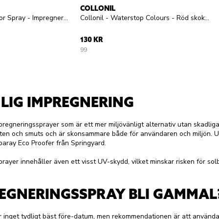
COLLONIL
UGG - UGG Protector Spray - Impregneringsspray
Collonil - Waterstop Colours - Röd skokräm
130 KR
99
LIG IMPREGNERING
mpregneringssprayer som är ett mer miljövänligt alternativ utan skadli
atten och smuts och är skonsammare både för användaren och miljön. 
paray
Eco Proofer från Springyard
.
ayer innehåller även ett visst UV-skydd, vilket minskar risken för sol
EGNERINGSSPRAY BLI GAMMAL
 inget tydligt bäst före-datum, men rekommendationen är att använda 