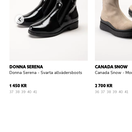
DONNA SERENA
CANADA SNOW
Donna Serena - Svarta allvädersboots
1 450 KR
2 700 KR
37
38
39
40
41
36
37
38
39
40
41