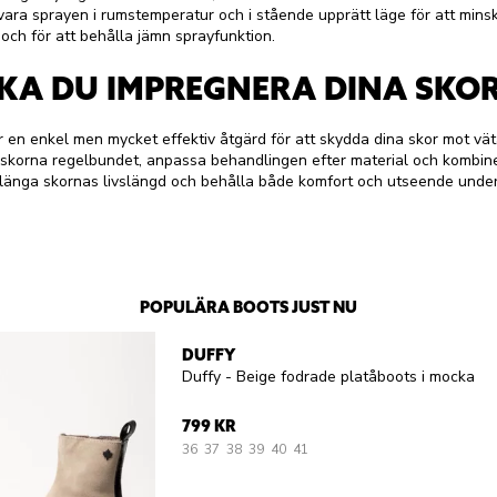
rvara sprayen i rumstemperatur och i stående upprätt läge för att minsk
och för att behålla jämn sprayfunktion.
KA DU IMPREGNERA DINA SKO
r en enkel men mycket effektiv åtgärd för att skydda dina skor mot vät
skorna regelbundet, anpassa behandlingen efter material och kombin
rlänga skornas livslängd och behålla både komfort och utseende under 
POPULÄRA BOOTS JUST NU
DUFFY
Duffy - Beige fodrade platåboots i mocka
799 KR
36
37
38
39
40
41