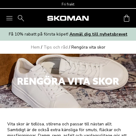
Skip to main content
Fri frakt
Få 10% rabatt på första köpet!
Anmäl dig till nyhetsbrevet
Hem
/
Tips och råd
/
Rengöra vita skor
RENGÖRA VITA SKOR
Vita skor är tidlösa, stilrena och passar till nästan allt.
Samtidigt är de också extra känsliga för smuts, fläckar och
missfärgningar. Damm, regn, asfalt och vardagsslitage gör att