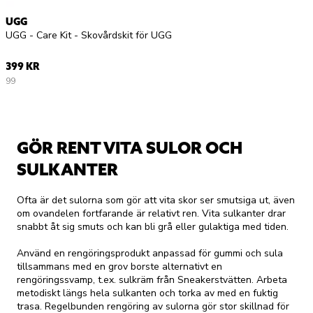
UGG
UGG - Care Kit - Skovårdskit för UGG
399 KR
99
GÖR RENT VITA SULOR OCH
SULKANTER
Ofta är det sulorna som gör att vita skor ser smutsiga ut, även
om ovandelen fortfarande är relativt ren. Vita sulkanter drar
snabbt åt sig smuts och kan bli grå eller gulaktiga med tiden.
Använd en rengöringsprodukt anpassad för gummi och sula
tillsammans med en grov borste alternativt en
rengöringssvamp, t.ex.
sulkräm från Sneakerstvätten
. Arbeta
metodiskt längs hela sulkanten och torka av med en fuktig
trasa. Regelbunden rengöring av sulorna gör stor skillnad för