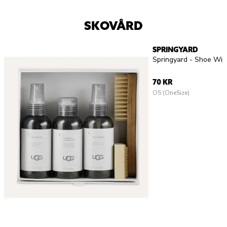
SKOVÅRD
SPRINGYARD
Springyard - Shoe Wi
70 KR
OS (OneSize)