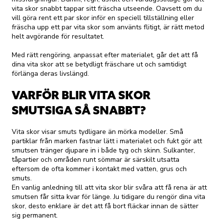
vita skor snabbt tappar sitt fräscha utseende. Oavsett om du
vill göra rent ett par skor inför en speciell tillställning eller
fräscha upp ett par vita skor som använts flitigt, är rätt metod
helt avgörande för resultatet.
Med rätt rengöring, anpassat efter materialet, går det att få
dina vita skor att se betydligt fräschare ut och samtidigt
förlänga deras livslängd.
VARFÖR BLIR VITA SKOR
SMUTSIGA SÅ SNABBT?
Vita skor visar smuts tydligare än mörka modeller. Små
partiklar från marken fastnar lätt i materialet och fukt gör att
smutsen tränger djupare in i både tyg och skinn. Sulkanter,
tåpartier och områden runt sömmar är särskilt utsatta
eftersom de ofta kommer i kontakt med vatten, grus och
smuts.
En vanlig anledning till att vita skor blir svåra att få rena är att
smutsen får sitta kvar för länge. Ju tidigare du rengör dina vita
skor, desto enklare är det att få bort fläckar innan de sätter
sig permanent.