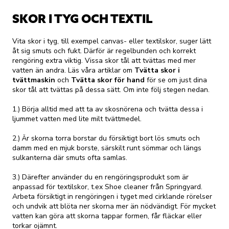
SKOR I TYG OCH TEXTIL
Vita skor i tyg, till exempel canvas- eller textilskor, suger lätt
åt sig smuts och fukt. Därför är regelbunden och korrekt
rengöring extra viktig. Vissa skor tål att tvättas med mer
vatten än andra. Läs våra artiklar om
Tvätta skor i
tvättmaskin
och
Tvätta skor för hand
för se om just dina
skor tål att tvättas på dessa sätt. Om inte följ stegen nedan.
1.) Börja alltid med att ta av skosnörena och tvätta dessa i
ljummet vatten med lite milt tvättmedel.
2.) Är skorna torra borstar du försiktigt bort lös smuts och
damm med en mjuk borste, särskilt runt sömmar och längs
sulkanterna där smuts ofta samlas.
3.) Därefter använder du en rengöringsprodukt som är
anpassad för textilskor, t.ex
Shoe cleaner från Springyard
.
Arbeta försiktigt in rengöringen i tyget med cirklande rörelser
och undvik att blöta ner skorna mer än nödvändigt. För mycket
vatten kan göra att skorna tappar formen, får fläckar eller
torkar ojämnt.