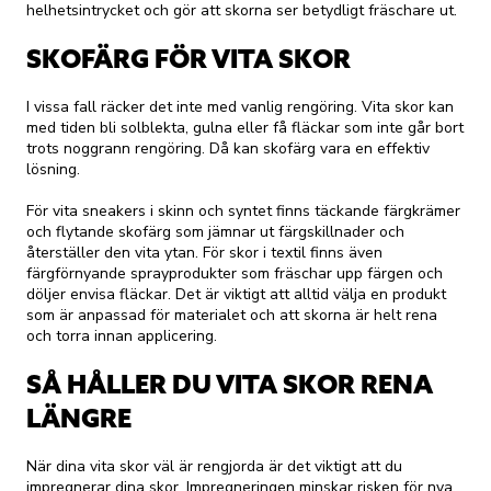
helhetsintrycket och gör att skorna ser betydligt fräschare ut.
SKOFÄRG FÖR VITA SKOR
I vissa fall räcker det inte med vanlig rengöring. Vita skor kan
med tiden bli solblekta, gulna eller få fläckar som inte går bort
trots noggrann rengöring. Då kan skofärg vara en effektiv
lösning.
För vita sneakers i skinn och syntet finns täckande färgkrämer
och flytande skofärg som jämnar ut färgskillnader och
återställer den vita ytan. För skor i textil finns även
färgförnyande sprayprodukter som fräschar upp färgen och
döljer envisa fläckar. Det är viktigt att alltid välja en produkt
som är anpassad för materialet och att skorna är helt rena
och torra innan applicering.
SÅ HÅLLER DU VITA SKOR RENA
LÄNGRE
När dina vita skor väl är rengjorda är det viktigt att du
impregnerar dina skor. Impregneringen minskar risken för nya