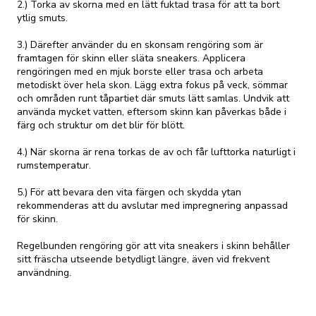
2.) Torka av skorna med en lätt fuktad trasa för att ta bort
ytlig smuts.
3.) Därefter använder du en skonsam rengöring som är
framtagen för skinn eller släta sneakers. Applicera
rengöringen med en mjuk borste eller trasa och arbeta
metodiskt över hela skon. Lägg extra fokus på veck, sömmar
och områden runt tåpartiet där smuts lätt samlas. Undvik att
använda mycket vatten, eftersom skinn kan påverkas både i
färg och struktur om det blir för blött.
4.) När skorna är rena torkas de av och får lufttorka naturligt i
rumstemperatur.
5.) För att bevara den vita färgen och skydda ytan
rekommenderas att du avslutar med impregnering anpassad
för skinn.
Regelbunden rengöring gör att vita sneakers i skinn behåller
sitt fräscha utseende betydligt längre, även vid frekvent
användning.