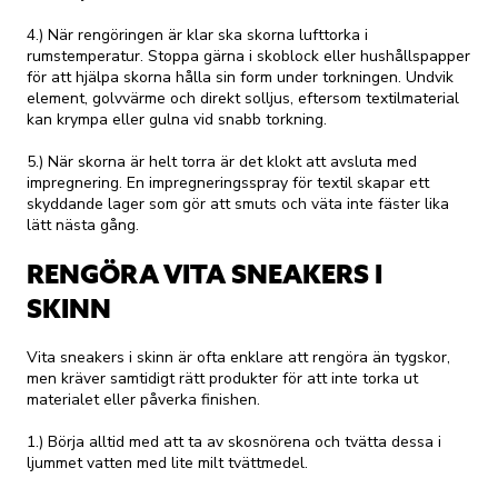
4.) När rengöringen är klar ska skorna lufttorka i
rumstemperatur. Stoppa gärna i skoblock eller hushållspapper
för att hjälpa skorna hålla sin form under torkningen. Undvik
element, golvvärme och direkt solljus, eftersom textilmaterial
kan krympa eller gulna vid snabb torkning.
5.) När skorna är helt torra är det klokt att avsluta med
impregnering. En impregneringsspray för textil skapar ett
skyddande lager som gör att smuts och väta inte fäster lika
lätt nästa gång.
RENGÖRA VITA SNEAKERS I
SKINN
Vita sneakers i skinn är ofta enklare att rengöra än tygskor,
men kräver samtidigt rätt produkter för att inte torka ut
materialet eller påverka finishen.
1.) Börja alltid med att ta av skosnörena och tvätta dessa i
ljummet vatten med lite milt tvättmedel.