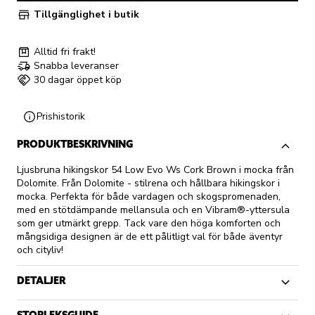
Tillgänglighet i butik
Alltid fri frakt!
Snabba leveranser
30 dagar öppet köp
Prishistorik
PRODUKTBESKRIVNING
Ljusbruna hikingskor 54 Low Evo Ws Cork Brown i mocka från
Dolomite. Från Dolomite - stilrena och hållbara hikingskor i
mocka. Perfekta för både vardagen och skogspromenaden,
med en stötdämpande mellansula och en Vibram®-yttersula
som ger utmärkt grepp. Tack vare den höga komforten och
mångsidiga designen är de ett pålitligt val för både äventyr
och cityliv!
DETALJER
STORLEKSGUIDE