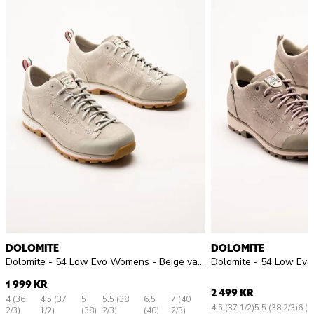
DOLOMITE
DOLOMITE
Dolomite - 54 Low Evo Womens - Beige vandringsskor i mocka
1 999 KR
2 499 KR
4 (36
4.5 (37
5
5.5 (38
6.5
7 (40
4.5 (37 1/2)
5.5 (38 2/3)
6 (3
2/3)
1/2)
(38)
2/3)
(40)
2/3)