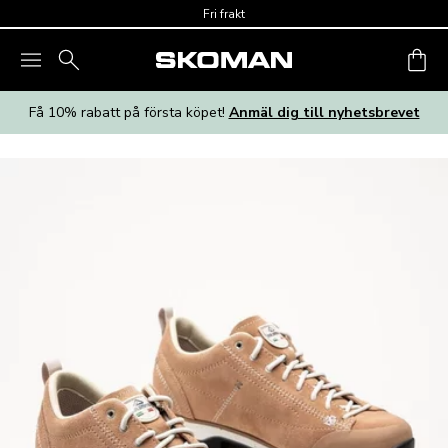
Skip to main content
Fri frakt
Få 10% rabatt på första köpet!
Anmäl dig till nyhetsbrevet