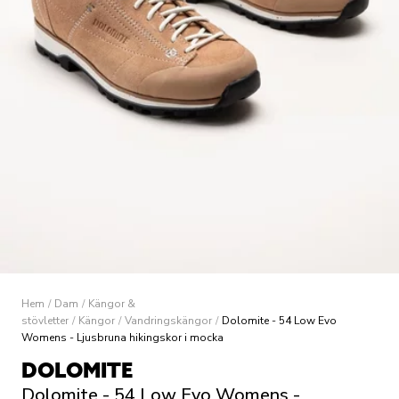
Hem
/
Dam
/
Kängor &
stövletter
/
Kängor
/
Vandringskängor
/
Dolomite - 54 Low Evo
Womens - Ljusbruna hikingskor i mocka
DOLOMITE
Dolomite - 54 Low Evo Womens -