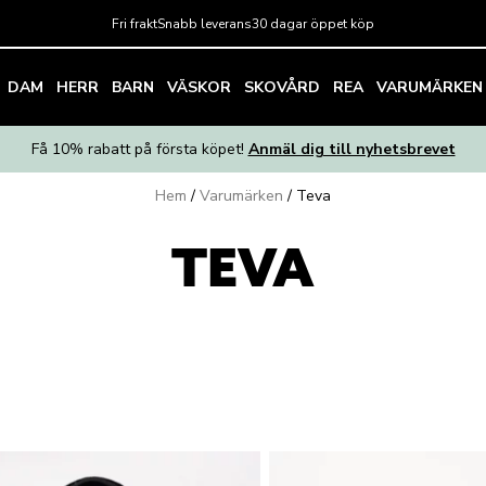
Fri frakt
Snabb leverans
30 dagar öppet köp
DAM
HERR
BARN
VÄSKOR
SKOVÅRD
REA
VARUMÄRKEN
Få 10% rabatt på första köpet!
Anmäl dig till nyhetsbrevet
Hem
/
Varumärken
/
Teva
TEVA