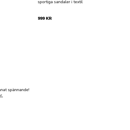
sportiga sandaler i textil
999 KR
annat spännande!
r.