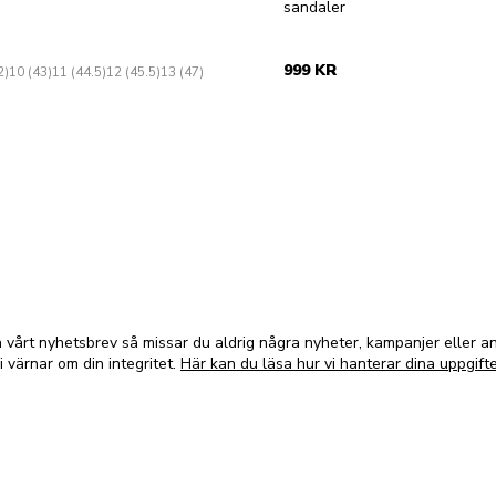
sandaler
999 KR
2)
10 (43)
11 (44.5)
12 (45.5)
13 (47)
vårt nyhetsbrev så missar du aldrig några nyheter, kampanjer eller 
i värnar om din integritet.
Här kan du läsa hur vi hanterar dina uppgifte