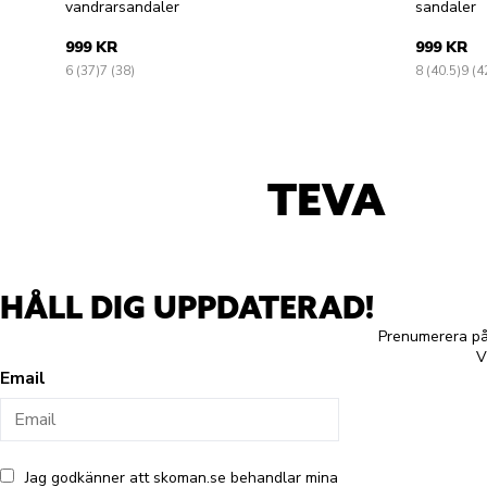
vandrarsandaler
sandaler
999 KR
999 KR
6 (37)
7 (38)
8 (40.5)
9 (4
TEVA
HÅLL DIG UPPDATERAD!
Prenumerera på 
V
Email
Jag godkänner att skoman.se behandlar mina