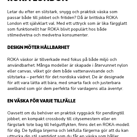
Letar du efter en slitstark, snygg och praktisk väska som
passar både till jobbet och fritiden? Då är brittiska ROKA
London ett självklart val. Med ett uttryck som är lika färgglatt
som funktionellt har ROKA blivit populärt hos både
stilmedvetna och medvetna konsumenter.
DESIGN MÖTER HÅLLBARHET
ROKA väskor är tillverkade med fokus på både miljö och
användbarhet. Många modeller är skapade i återvunnet nylon
eller canvas, vilket gör dem både vattenavvisande och
slitstarka – perfekt för det nordiska vädret. De är designade
för att vara lätta att bära, med smarta fack och justerbara
axelband som gör dem perfekta för vardagens alla äventyr.
EN VÄSKA FÖR VARJE TILLFÄLLE
Oavsett om du behöver en praktisk ryggsäck för pendlingtill
jobbet, en kompakt crossbody till citysemestern eller en
färgstark tote bag till helgutflykten, finns det en ROKA-modell
för dig. De tydliga linjerna och lekfulla färgerna gör att du kan
uttrycka din stil samtidigt som du får en väska som håller.