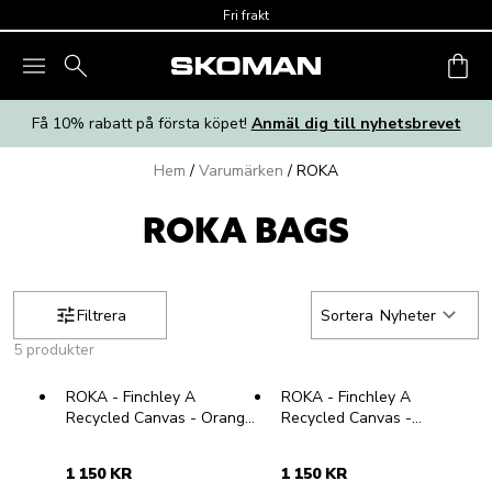
Skip to main content
Fri frakt
Få 10% rabatt på första köpet!
Anmäl dig till nyhetsbrevet
Hem
/
Varumärken
/
ROKA
ROKA BAGS
Filtrera
Sortera
Nyheter
5 produkter
ROKA - Finchley A
ROKA - Finchley A
Recycled Canvas - Orange
Recycled Canvas -
medium ryggsäck i canvas
Ljusgrön medium ryggsäck
i canvas
1 150 KR
1 150 KR