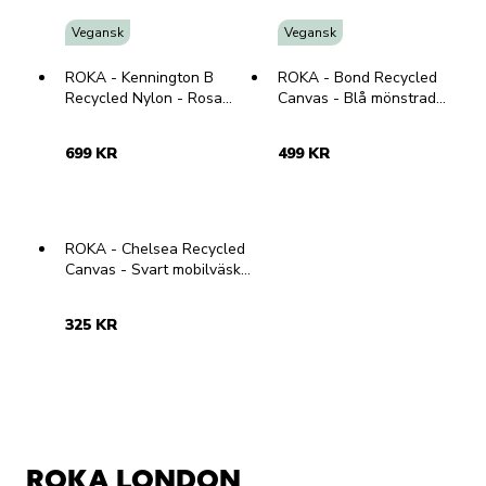
Vegansk
Vegansk
ROKA - Kennington B
ROKA - Bond Recycled
Recycled Nylon - Rosa
Canvas - Blå mönstrad
axelremsväska i
axelremsväska i
återvunnen nylon
återvunnen canvas
699 KR
499 KR
ROKA - Chelsea Recycled
Canvas - Svart mobilväska
i canvas
325 KR
ROKA LONDON