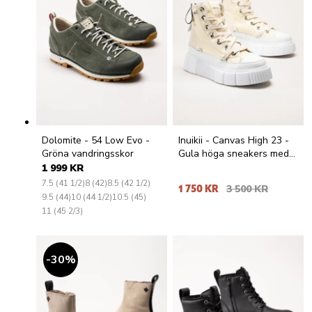
Dolomite - 54 Low Evo -
Inuikii - Canvas High 23 -
Gröna vandringsskor
Gula höga sneakers med
platåsula
1 999 KR
7.5 (41 1/2)
8 (42)
8.5 (42 1/2)
1 750 KR
3 500 KR
9.5 (44)
10 (44 1/2)
10.5 (45)
11 (45 2/3)
30
%