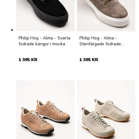
Philip Hog - Alma - Svarta
Philip Hog - Alma -
fodrade kängor i mocka
Stenfärgade fodrade
kängor i mocka
1 395 KR
1 395 KR