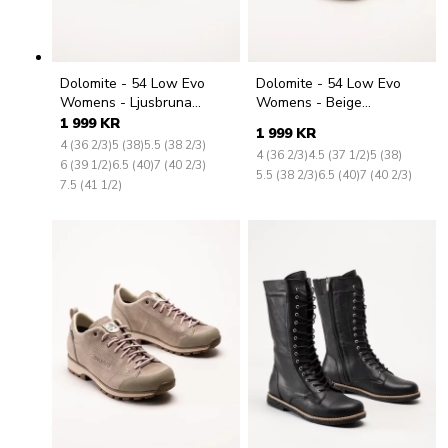
Dolomite - 54 Low Evo
Dolomite - 54 Low Evo
Womens - Ljusbruna
Womens - Beige
hikingskor i mocka
vandringsskor i mocka
1 999 KR
1 999 KR
4 (36 2/3)
5 (38)
5.5 (38 2/3)
4 (36 2/3)
4.5 (37 1/2)
5 (38)
6 (39 1/2)
6.5 (40)
7 (40 2/3)
5.5 (38 2/3)
6.5 (40)
7 (40 2/3)
7.5 (41 1/2)