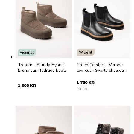
Vegansk
Wide fit
Tretorn - Alunda Hybrid -
Green Comfort - Verona
Bruna varmfodrade boots
low cut - Svarta chelsea
boots i skinn
1 700 KR
1 300 KR
38
39