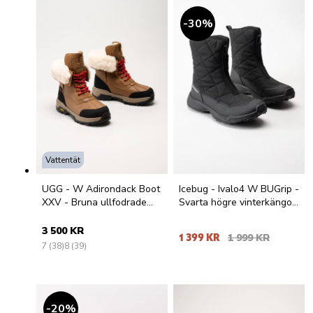
30
%
Vattentät
UGG - W Adirondack Boot
Icebug - Ivalo4 W BUGrip -
XXV - Bruna ullfodrade
Svarta högre vinterkängor
vinterkängor
med dubbar
3 500 KR
1 399 KR
1 999 KR
7 (38)
8 (39)
20
%