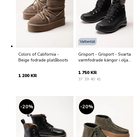
Vattentät
Colors of California -
Grisport - Grisport - Svarta
Beige fodrade platåboots
varmfodrade kängor i oljat
skinn
1 750 KR
1 200 KR
37
39
40
41
20
%
20
%