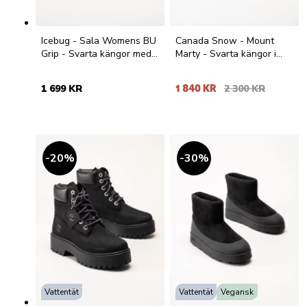
Icebug - Sala Womens BU
Canada Snow - Mount
Grip - Svarta kängor med
Marty - Svarta kängor i
dubbar
mocka
1 699 KR
1 840 KR
2 300 KR
20
%
30
%
Vattentät
Vattentät
Vegansk