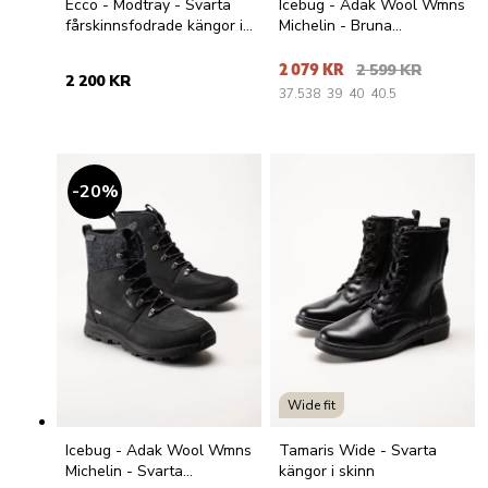
Ecco - Modtray - Svarta
Icebug - Adak Wool Wmns
fårskinnsfodrade kängor i
Michelin - Bruna
skinn
vinterkängor i nubuck
2 079 KR
2 599 KR
2 200 KR
37.5
38
39
40
40.5
20
%
Wide fit
Icebug - Adak Wool Wmns
Tamaris Wide - Svarta
Michelin - Svarta
kängor i skinn