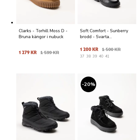
Clarks - Torhill Moss D -
Soft Comfort - Sunberry
Bruna kängor i nubuck
brodd - Svarta
broddkängor i skinn
1 200 KR
1 500 KR
1 279 KR
1 599 KR
37
38
39
40
41
20
%