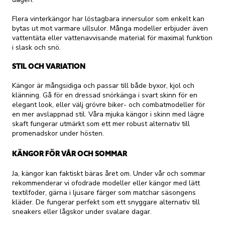
Flera vinterkängor har löstagbara innersulor som enkelt kan
bytas ut mot varmare ullsulor. Många modeller erbjuder även
vattentäta eller vattenavvisande material för maximal funktion
i slask och snö.
STIL OCH VARIATION
Kängor är mångsidiga och passar till både byxor, kjol och
klänning. Gå för en dressad snörkänga i svart skinn för en
elegant look, eller välj grövre biker- och combatmodeller för
en mer avslappnad stil. Våra mjuka kängor i skinn med lägre
skaft fungerar utmärkt som ett mer robust alternativ till
promenadskor under hösten.
KÄNGOR FÖR VÅR OCH SOMMAR
Ja, kängor kan faktiskt bäras året om. Under vår och sommar
rekommenderar vi ofodrade modeller eller kängor med lätt
textilfoder, gärna i ljusare färger som matchar säsongens
kläder. De fungerar perfekt som ett snyggare alternativ till
sneakers eller lågskor under svalare dagar.