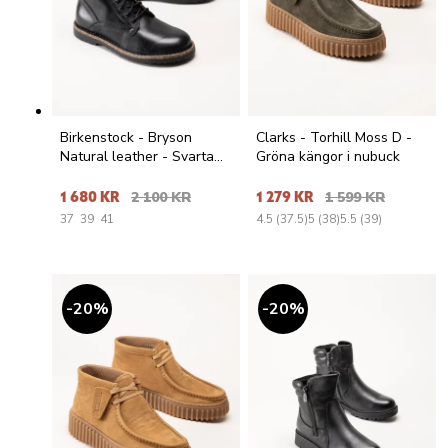
Birkenstock - Bryson
Clarks - Torhill Moss D -
Natural leather - Svarta
Gröna kängor i nubuck
kängor i skinn
1 680 KR
2 100 KR
1 279 KR
1 599 KR
37
39
41
4.5 (37.5)
5 (38)
5.5 (39)
20
%
20
%