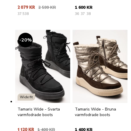
vinterkängor i nubuck
2 079 KR
2 599 KR
1 600 KR
37.5
38
36
37
38
20
%
Wide fit
Tamaris Wide - Svarta
Tamaris Wide - Bruna
varmfodrade boots
varmfodrade boots
1 120 KR
1 400 KR
1 400 KR