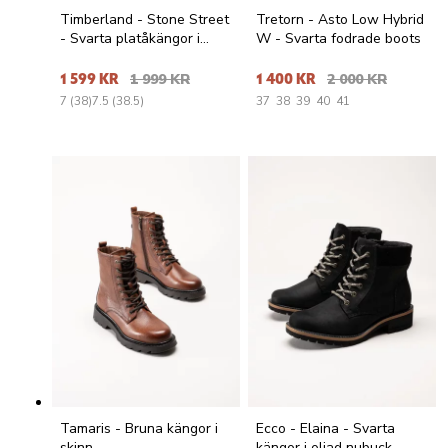
Timberland - Stone Street
Tretorn - Asto Low Hybrid
- Svarta platåkängor i
W - Svarta fodrade boots
nubuck
1 599 KR
1 999 KR
1 400 KR
2 000 KR
7 (38)
7.5 (38.5)
37
38
39
40
41
Tamaris - Bruna kängor i
Ecco - Elaina - Svarta
skinn
kängor i oljad nubuck