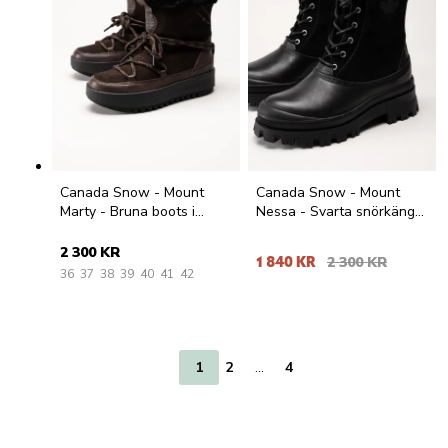
Canada Snow - Mount
Canada Snow - Mount
Marty - Bruna boots i
Nessa - Svarta snörkängor
mocka med fårskinnsfoder
i mocka och skinn
2 300 KR
1 840 KR
2 300 KR
36
37
38
39
40
41
42
1
2
…
4