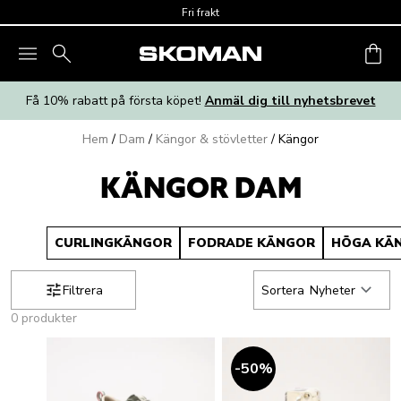
Skip to main content
Fri frakt
Få 10% rabatt på första köpet!
Anmäl dig till nyhetsbrevet
Hem
/
Dam
/
Kängor & stövletter
/
Kängor
KÄNGOR DAM
CURLINGKÄNGOR
FODRADE KÄNGOR
HÖGA KÄ
Filtrera
Sortera
Nyheter
0 produkter
50
%