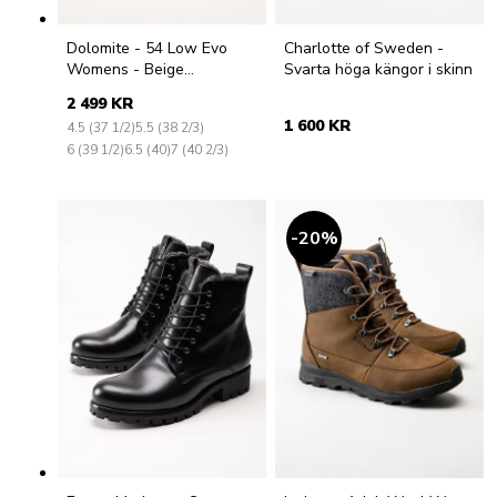
Dolomite - 54 Low Evo
Charlotte of Sweden -
Womens - Beige
Svarta höga kängor i skinn
vandringsskor med Gore-
2 499 KR
Tex
1 600 KR
4.5 (37 1/2)
5.5 (38 2/3)
6 (39 1/2)
6.5 (40)
7 (40 2/3)
20
%