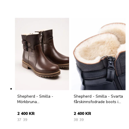
Shepherd - Smilla -
Shepherd - Smilla - Svarta
Mörkbruna
fårskinnsfodrade boots i
fårskinnsfodrade boots i
skinn
skinn
2 400 KR
2 400 KR
37
39
38
39