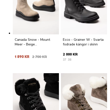
Canada Snow - Mount
Ecco - Grainer W - Svarta
Meer - Beige
fodrade kängor i skinn
fårskinnsfodrade kängor i
mocka
2 000 KR
1 890 KR
2 700 KR
37
38