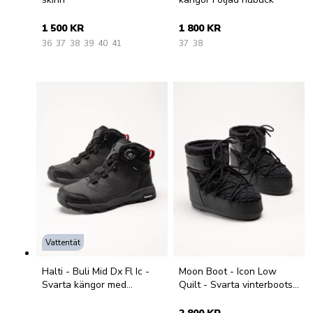
1 500 KR
1 800 KR
36
37
38
39
40
41
37
38
Vattentät
Halti - Buli Mid Dx Fl Ic -
Moon Boot - Icon Low
Svarta kängor med
Quilt - Svarta vinterboots i
snabbsnörning
quiltad textil