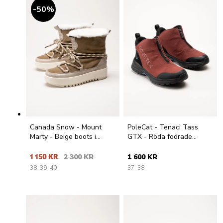
50
%
Canada Snow - Mount
PoleCat - Tenaci Tass
Marty - Beige boots i
GTX - Röda fodrade
mocka med fårskinnsfoder
dubbkängor med Gore-Tex
1 150 KR
2 300 KR
1 600 KR
38
39
40
37
38