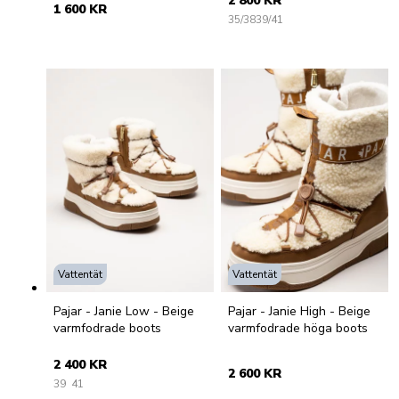
2 800 KR
1 600 KR
35/38
39/41
Vattentät
Vattentät
Pajar - Janie Low - Beige
Pajar - Janie High - Beige
varmfodrade boots
varmfodrade höga boots
2 400 KR
2 600 KR
39
41