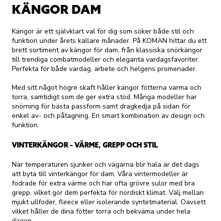
KÄNGOR DAM
Kängor är ett självklart val för dig som söker både stil och
funktion under årets kallare månader. På KOMAN hittar du ett
brett sortiment av kängor för dam, från klassiska snörkängor
till trendiga combatmodeller och eleganta vardagsfavoriter.
Perfekta för både vardag, arbete och helgens promenader.
Med sitt något högre skaft håller kängor fötterna varma och
torra, samtidigt som de ger extra stöd. Många modeller har
snörning för bästa passform samt dragkedja på sidan för
enkel av- och påtagning. En smart kombination av design och
funktion.
VINTERKÄNGOR – VÄRME, GREPP OCH STIL
När temperaturen sjunker och vägarna blir hala är det dags
att byta till vinterkängor för dam. Våra vintermodeller är
fodrade för extra värme och har ofta grövre sulor med bra
grepp, vilket gör dem perfekta för nordiskt klimat. Välj mellan
mjukt ullfoder, fleece eller isolerande syntetmaterial. Oavsett
vilket håller de dina fötter torra och bekväma under hela
dagen.