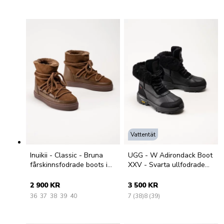
Vattentät
Inuikii - Classic - Bruna
UGG - W Adirondack Boot
fårskinnsfodrade boots i
XXV - Svarta ullfodrade
mocka
vinterkängor
2 900 KR
3 500 KR
36
37
38
39
40
7 (38)
8 (39)