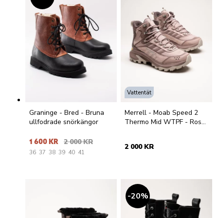
Vattentät
Graninge - Bred - Bruna
Merrell - Moab Speed 2
ullfodrade snörkängor
Thermo Mid WTPF - Rosa
hikingkängor
1 600 KR
2 000 KR
2 000 KR
36
37
38
39
40
41
20
%