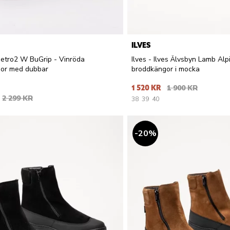
ILVES
Metro2 W BuGrip - Vinröda
Ilves - Ilves Älvsbyn Lamb Alp
gor med dubbar
broddkängor i mocka
1 520 KR
1 900 KR
2 299 KR
38
39
40
20
%