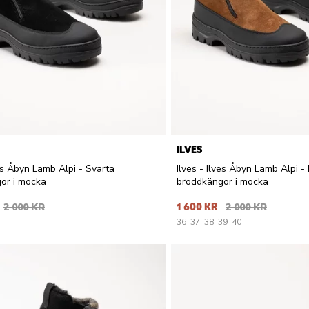
ILVES
ves Åbyn Lamb Alpi - Svarta
Ilves - Ilves Åbyn Lamb Alpi -
or i mocka
broddkängor i mocka
2 000 KR
1 600 KR
2 000 KR
36
37
38
39
40