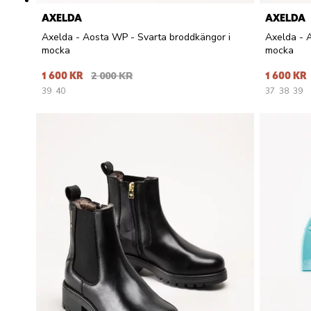
AXELDA
AXELDA
Axelda - Aosta WP - Svarta broddkängor i
Axelda - 
mocka
mocka
1 600 KR
2 000 KR
1 600 KR
39
40
37
38
39