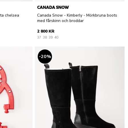
CANADA SNOW
ta chelsea
Canada Snow - Kimberly - Mörkbruna boots
med fårskinn och broddar
2 800 KR
37
38
39
40
20
%