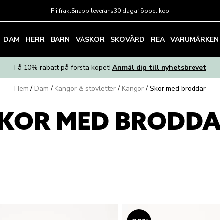
Fri frakt
Snabb leverans
30 dagar öppet köp
DAM
HERR
BARN
VÄSKOR
SKOVÅRD
REA
VARUMÄRKEN
Få 10% rabatt på första köpet!
Anmäl dig till nyhetsbrevet
Hem
/
Dam
/
Kängor & stövletter
/
Kängor
/
Skor med broddar
KOR MED BRODD