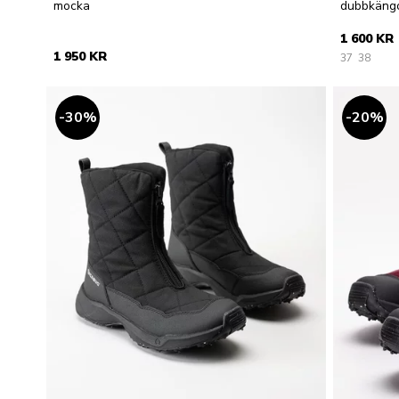
mocka
dubbkäng
1 600 KR
1 950 KR
37
38
30
%
20
%