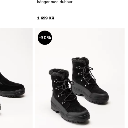
kängor med dubbar
1 699 KR
30
%