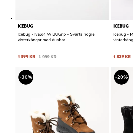
ICEBUG
ICEBUG
Icebug - Ivalo4 W BUGrip - Svarta högre
Icebug - 
vinterkängor med dubbar
vinterkän
1 399 KR
1 999 KR
1 839 KR
30
%
20
%