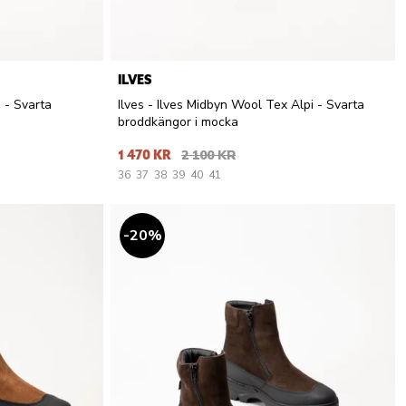
ILVES
i - Svarta
Ilves - Ilves Midbyn Wool Tex Alpi - Svarta
broddkängor i mocka
1 470 KR
2 100 KR
36
37
38
39
40
41
20
%