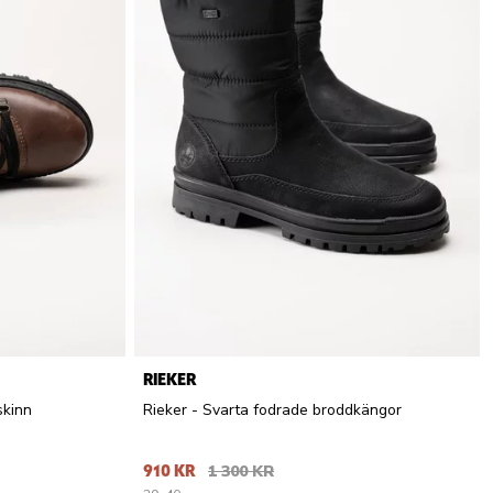
RIEKER
skinn
Rieker - Svarta fodrade broddkängor
910 KR
1 300 KR