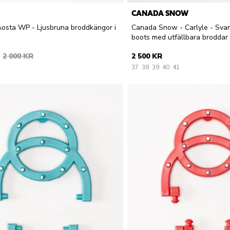
CANADA SNOW
Aosta WP - Ljusbruna broddkängor i
Canada Snow - Carlyle - Svar
boots med utfällbara broddar
2 000 KR
2 500 KR
37
38
39
40
41