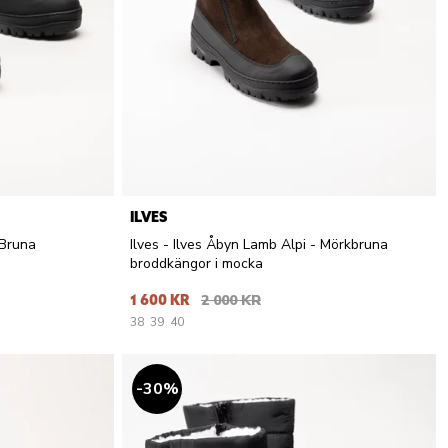
ILVES
 Bruna
Ilves - Ilves Åbyn Lamb Alpi - Mörkbruna
broddkängor i mocka
1 600 KR
2 000 KR
38
39
40
30
%