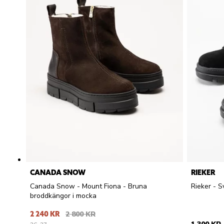
CANADA SNOW
RIEKER
Canada Snow - Mount Fiona - Bruna
Rieker - 
broddkängor i mocka
2 240 KR
2 800 KR