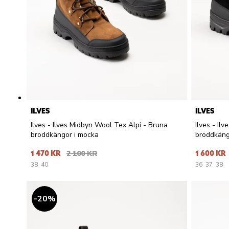
ILVES
ILVES
Ilves - Ilves Midbyn Wool Tex Alpi - Bruna
Ilves - Il
broddkängor i mocka
broddkäng
1 470 KR
2 100 KR
1 600 KR
38
40
36
37
38
20
%