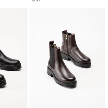
39
40