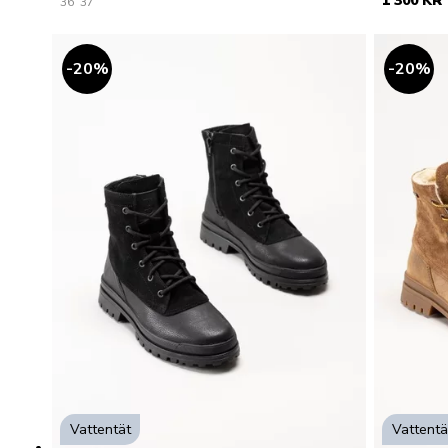
1 300 KR
36
37
20
%
20
%
Vattentät
Vattentä