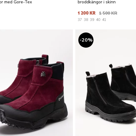
or med Gore-Tex
broddkängor i skinn
1 200 KR
1 500 KR
37
38
39
40
41
20
%