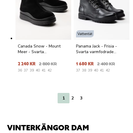
Vattentät
Canada Snow - Mount
Panama Jack - Frisia -
Meer - Svarta
Svarta varmfodrade
fårskinnsfodrade boots i
kängor i skinn
mocka
2 240 KR
2 800 KR
1 680 KR
2 400 KR
36
37
39
40
41
42
37
38
39
40
41
42
1
2
3
VINTERKÄNGOR DAM