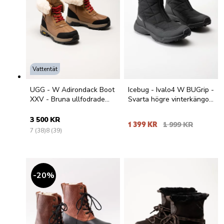
Vattentät
UGG - W Adirondack Boot
Icebug - Ivalo4 W BUGrip -
XXV - Bruna ullfodrade
Svarta högre vinterkängor
vinterkängor
med dubbar
3 500 KR
1 399 KR
1 999 KR
7 (38)
8 (39)
20
%