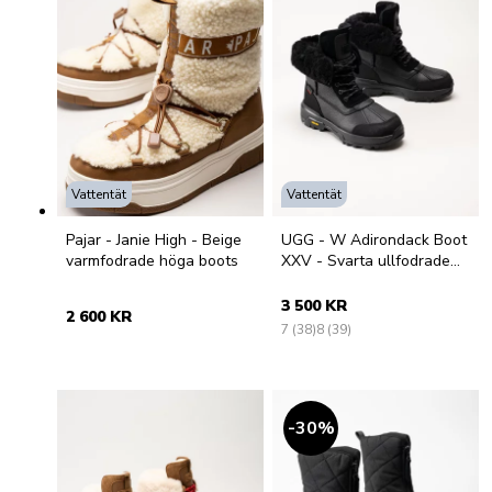
Vattentät
Vattentät
Pajar - Janie High - Beige
UGG - W Adirondack Boot
varmfodrade höga boots
XXV - Svarta ullfodrade
vinterkängor
3 500 KR
2 600 KR
7 (38)
8 (39)
30
%