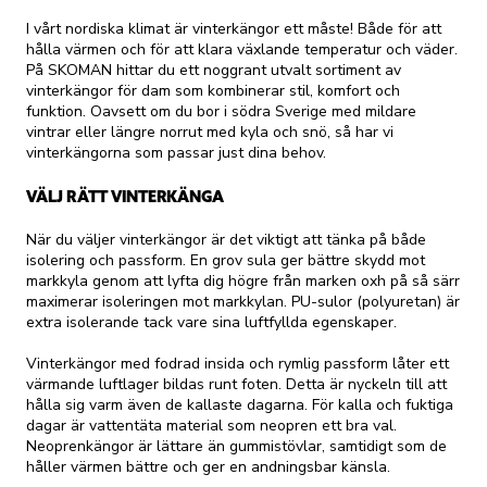
I vårt nordiska klimat är vinterkängor ett måste! Både för att
hålla värmen och för att klara växlande temperatur och väder.
På SKOMAN hittar du ett noggrant utvalt sortiment av
vinterkängor för dam som kombinerar stil, komfort och
funktion. Oavsett om du bor i södra Sverige med mildare
vintrar eller längre norrut med kyla och snö, så har vi
vinterkängorna som passar just dina behov.
VÄLJ RÄTT VINTERKÄNGA
När du väljer vinterkängor är det viktigt att tänka på både
isolering och passform. En grov sula ger bättre skydd mot
markkyla genom att lyfta dig högre från marken oxh på så särr
maximerar isoleringen mot markkylan. PU-sulor (polyuretan) är
extra isolerande tack vare sina luftfyllda egenskaper.
Vinterkängor med fodrad insida och rymlig passform låter ett
värmande luftlager bildas runt foten. Detta är nyckeln till att
hålla sig varm även de kallaste dagarna. För kalla och fuktiga
dagar är vattentäta material som neopren ett bra val.
Neoprenkängor är lättare än gummistövlar, samtidigt som de
håller värmen bättre och ger en andningsbar känsla.