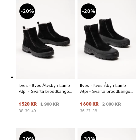
20
%
20
%
Ilves - Ilves Älvsbyn Lamb
Ilves - Ilves Åbyn Lamb
Alpi - Svarta broddkängor
Alpi - Svarta broddkängor
i mocka
i mocka
1 520 KR
1 900 KR
1 600 KR
2 000 KR
38
39
40
36
37
38
20
%
30
%