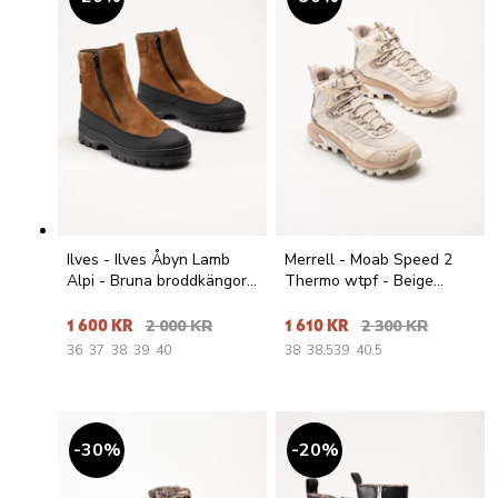
Ilves - Ilves Åbyn Lamb
Merrell - Moab Speed 2
Alpi - Bruna broddkängor i
Thermo wtpf - Beige
mocka
fodrade kängor
1 600 KR
2 000 KR
1 610 KR
2 300 KR
36
37
38
39
40
38
38.5
39
40.5
30
%
20
%