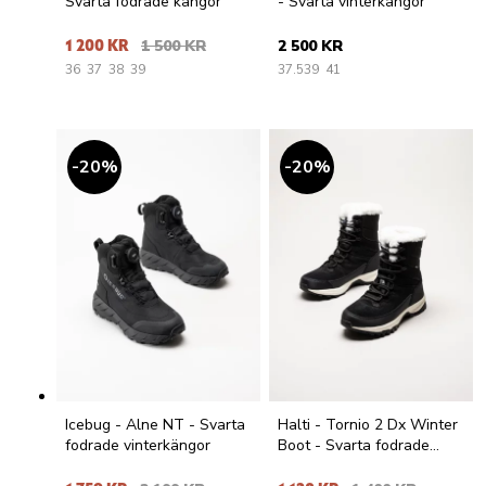
Svarta fodrade kängor
- Svarta vinterkängor
1 200 KR
1 500 KR
2 500 KR
36
37
38
39
37.5
39
41
20
%
20
%
Icebug - Alne NT - Svarta
Halti - Tornio 2 Dx Winter
fodrade vinterkängor
Boot - Svarta fodrade
vinterkängor