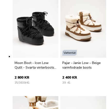
Vattentät
Moon Boot - Icon Low
Pajar - Janie Low - Beige
Quilt - Svarta vinterboots i
varmfodrade boots
quiltad textil
2 800 KR
2 400 KR
35/38
39/41
39
41