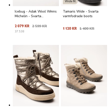
Wide fit
Icebug - Adak Wool Wmns
Tamaris Wide - Svarta
Michelin - Svarta
varmfodrade boots
vinterkängor i nubuck
2 079 KR
2 599 KR
1 120 KR
1 400 KR
37.5
38