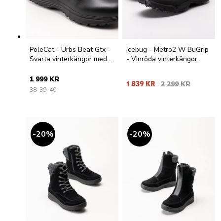
PoleCat - Urbs Beat Gtx -
Icebug - Metro2 W BuGrip
Svarta vinterkängor med
- Vinröda vinterkängor
Gore Tex
med dubbar
1 999 KR
1 839 KR
2 299 KR
38
39
40
20
%
20
%