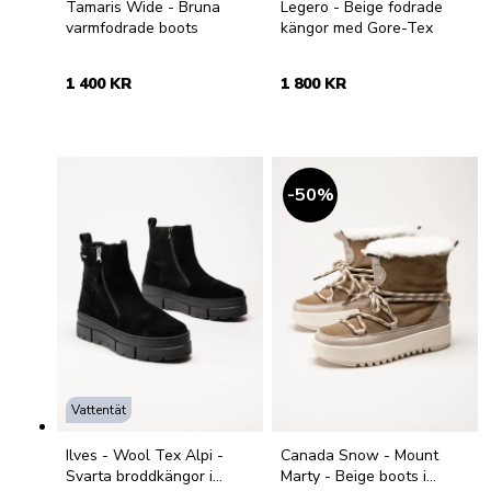
Tamaris Wide - Bruna
Legero - Beige fodrade
varmfodrade boots
kängor med Gore-Tex
1 400 KR
1 800 KR
50
%
Vattentät
Ilves - Wool Tex Alpi -
Canada Snow - Mount
Svarta broddkängor i
Marty - Beige boots i