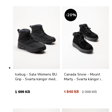
20
%
Icebug - Sala Womens BU
Canada Snow - Mount
Grip - Svarta kängor med
Marty - Svarta kängor i
dubbar
mocka
1 699 KR
1 840 KR
2 300 KR