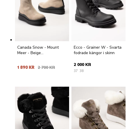
Canada Snow - Mount
Ecco - Grainer W - Svarta
Meer - Beige
fodrade kängor i skinn
fårskinnsfodrade kängor i
mocka
2 000 KR
1 890 KR
2 700 KR
37
38