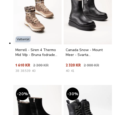
Vattentät
Merrell - Siren 4 Thermo
Canada Snow - Mount
Mid Wp - Bruna fodrade
Meer - Svarta
kängor i nubuck
fårskinnsfodrade boots i
skinn
1 610 KR
2 300 KR
2 320 KR
2 900 KR
38
38.5
39
40
40
41
20
%
30
%