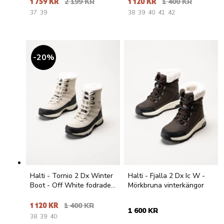
1 759 KR
2 199 KR
1 120 KR
1 400 KR
37
39
38
39
40
41
42
20
%
Halti - Tornio 2 Dx Winter
Halti - Fjalla 2 Dx Ic W -
Boot - Off White fodrade
Mörkbruna vinterkängor
vinterkängor
1 120 KR
1 400 KR
1 600 KR
38
39
40