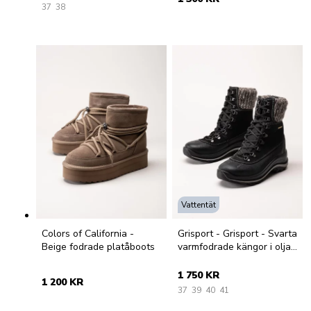
37
38
Vattentät
Colors of California -
Grisport - Grisport - Svarta
Beige fodrade platåboots
varmfodrade kängor i oljat
skinn
1 750 KR
1 200 KR
37
39
40
41