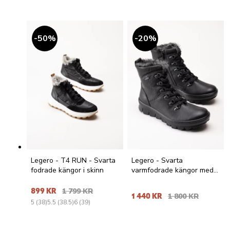
50
%
20
%
Legero - T4 RUN - Svarta
Legero - Svarta
fodrade kängor i skinn
varmfodrade kängor med
Gore-Tex
899 KR
1 799 KR
1 440 KR
1 800 KR
5 (38)
5.5 (38.5)
6 (39)