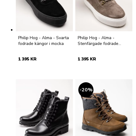
Philip Hog - Alma - Svarta
Philip Hog - Alma -
fodrade kängor i mocka
Stenfärgade fodrade
kängor i mocka
1 395 KR
1 395 KR
20
%