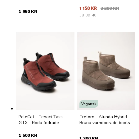
mocka
mocka med fårskinnsfoder
1 150 KR
2 300 KR
1 950 KR
38
39
40
Vegansk
PoleCat - Tenaci Tass
Tretorn - Alunda Hybrid -
GTX - Röda fodrade
Bruna varmfodrade boots
dubbkängor med Gore-Tex
1 600 KR
1 300 KR