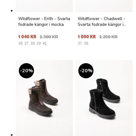
Wildflower - Erith - Svarta
Wildflower - Chadwell -
fodrade kängor i mocka
Svarta fodrade kängor i
mocka
1 040 KR
1 300 KR
1 000 KR
1 250 KR
36
37
38
39
41
37
38
20
%
20
%