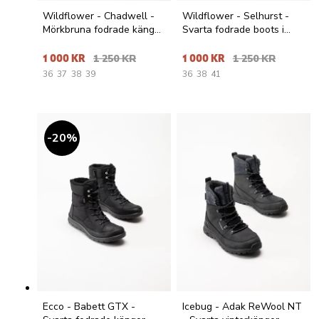
Wildflower - Chadwell -
Wildflower - Selhurst -
Mörkbruna fodrade kängor
Svarta fodrade boots i
i mocka
mocka
1 000 KR
1 250 KR
1 000 KR
1 250 KR
36
37
38
39
36
38
41
20
%
Ecco - Babett GTX -
Icebug - Adak ReWool NT