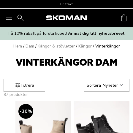
Skip to main content
Fri frakt
Få 10% rabatt på första köpet!
Anmäl dig till nyhetsbrevet
Hem
/
Dam
/
Kängor & stövletter
/
Kängor
/
Vinterkängor
VINTERKÄNGOR DAM
Filtrera
Sortera
Nyheter
97 produkter
30
%