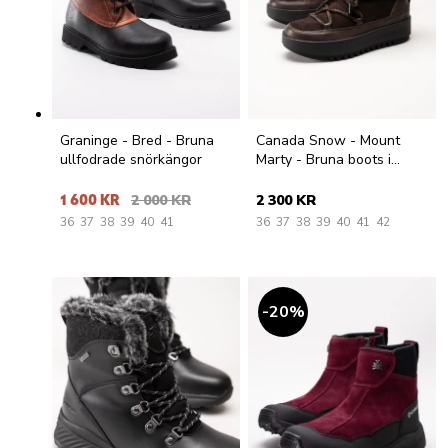
Graninge - Bred - Bruna
Canada Snow - Mount
ullfodrade snörkängor
Marty - Bruna boots i
mocka med fårskinnsfoder
1 600 KR
2 000 KR
2 300 KR
36
37
38
39
40
41
36
37
38
39
40
41
42
20
%