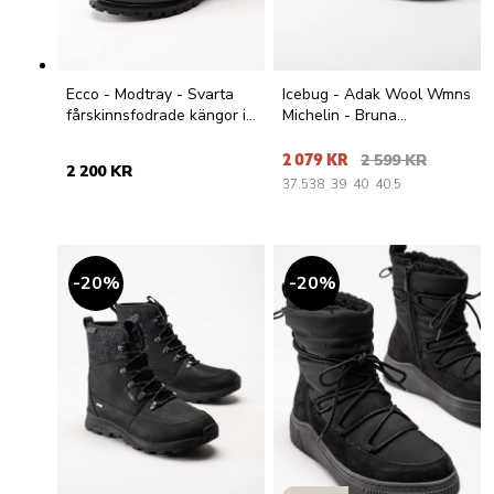
Ecco - Modtray - Svarta
Icebug - Adak Wool Wmns
fårskinnsfodrade kängor i
Michelin - Bruna
skinn
vinterkängor i nubuck
2 079 KR
2 599 KR
2 200 KR
37.5
38
39
40
40.5
20
%
20
%