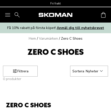
Skip to main content
Fri frakt
Få 10% rabatt på första köpet!
Anmäl dig till nyhetsbrevet
Hem
/
Varumärken
/
Zero C Shoes
ZERO C SHOES
Filtrera
Sortera
Nyheter
0 produkter
ZERO C SHOES