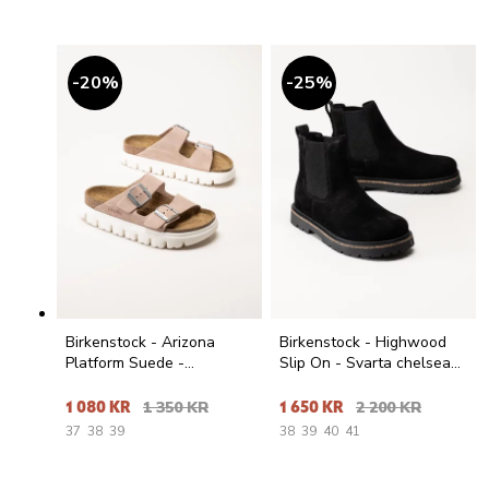
20
%
25
%
Birkenstock - Arizona
Birkenstock - Highwood
Platform Suede -
Slip On - Svarta chelsea
Gammelrosa slip in
boots i mocka
platåsandaler
1 080 KR
1 350 KR
1 650 KR
2 200 KR
37
38
39
38
39
40
41