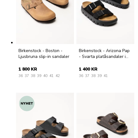
Birkenstock - Boston -
Birkenstock - Arizona Pap
Ljusbruna slip-in sandaler
- Svarta platåsandaler i
mocka
1 800 KR
1 400 KR
36
37
38
39
40
41
42
36
37
38
39
41