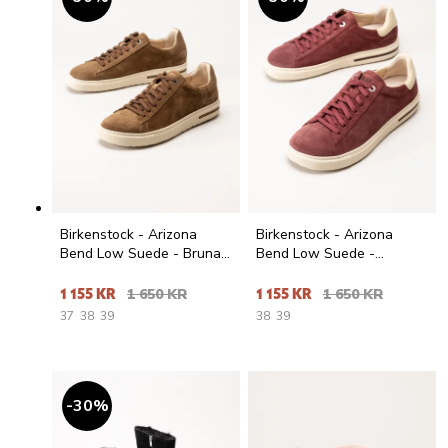
Birkenstock - Arizona
Birkenstock - Arizona
Bend Low Suede - Bruna
Bend Low Suede -
sneakers i mocka
Vinröda sneakers i mocka
1 155 KR
1 650 KR
1 155 KR
1 650 KR
37
38
39
38
39
30
%