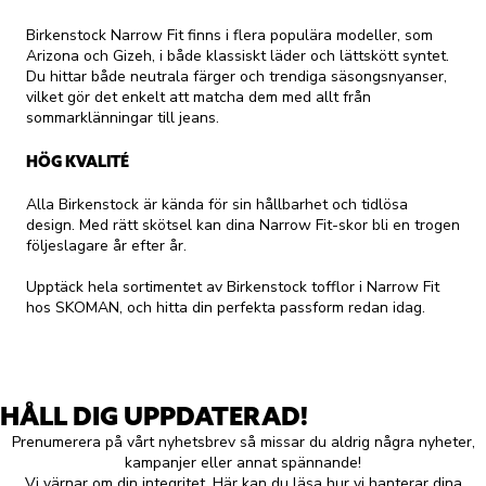
Birkenstock Narrow Fit finns i flera populära modeller, som
Arizona och Gizeh, i både klassiskt läder och lättskött syntet.
Du hittar både neutrala färger och trendiga säsongsnyanser,
vilket gör det enkelt att matcha dem med allt från
sommarklänningar till jeans.
HÖG KVALITÉ
Alla Birkenstock är kända för sin hållbarhet och tidlösa
design. Med rätt skötsel kan dina Narrow Fit-skor bli en trogen
följeslagare år efter år.
Upptäck hela sortimentet av Birkenstock tofflor i Narrow Fit
hos SKOMAN, och hitta din perfekta passform redan idag.
HÅLL DIG UPPDATERAD!
Prenumerera på vårt nyhetsbrev så missar du aldrig några nyheter,
kampanjer eller annat spännande!
Vi värnar om din integritet.
Här kan du läsa hur vi hanterar dina