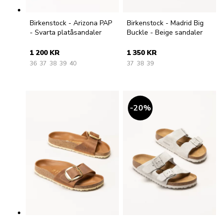
Birkenstock - Arizona PAP
Birkenstock - Madrid Big
- Svarta platåsandaler
Buckle - Beige sandaler
1 200 KR
1 350 KR
36
37
38
39
40
37
38
39
20
%