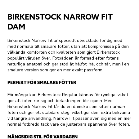
BIRKENSTOCK NARROW FIT
DAM
Birkenstock Narrow Fit är speciellt utvecklade för dig med
med normala till smalare fötter, utan att kompromissa på den
välkända komforten och kvaliteten som gjort Birkenstock
populärt världen över. Fotbädden är formad efter fotens
naturliga anatomi och ger stöd åt hålfot, häl och tår, men i en
smalare version som ger en mer exakt passform.
PERFEKT FÖR SMALARE FÖTTER
För många kan Birkenstock Regular kännas för rymliga, vilket
gör att foten rör sig och belastningen blir ojämn. Med
Birkenstock Narrow Fit får du en damsko som sitter närmare
foten och ger ett stabilare steg, vilket gör dem extra bekväma
vid längre användning. Narrow Fit passar även dig med en mer
normal fotbredd tack vare de justerbara spännena över foten.
MÅNGSIDIG STIL FÖR VARDAGEN