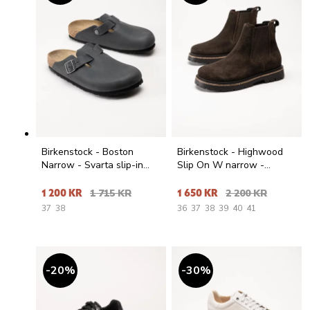
Birkenstock - Boston
Birkenstock - Highwood
Narrow - Svarta slip-in
Slip On W narrow -
sandaler i oljat skinn
Mörkbruna chelsea boots i
mocka
1 200 KR
1 715 KR
1 650 KR
2 200 KR
37
38
36
37
38
39
40
41
20
%
30
%