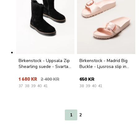
Birkenstock - Uppsala Zip
Birkenstock - Madrid Big
Shearling suede - Svarta
Buckle - Ljusrosa slip in
boots i mocka
sandaler med spänne
1 680 KR
2 400 KR
650 KR
37
38
39
40
41
38
39
40
41
1
2