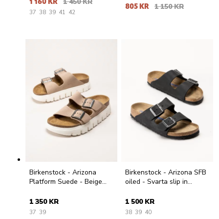
1 160 KR
1 450 KR
805 KR
1 150 KR
37
38
39
41
42
Birkenstock - Arizona
Birkenstock - Arizona SFB
Platform Suede - Beige
oiled - Svarta slip in
slip in platåsdandaler
sandaler i oljat skinn
1 350 KR
1 500 KR
37
39
38
39
40