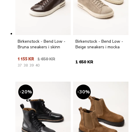
Birkenstock - Bend Low -
Birkenstock - Bend Low -
Bruna sneakers i skinn
Beige sneakers i mocka
1 155 KR
1 650 KR
1 650 KR
37
38
39
40
20
%
30
%