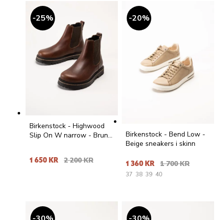
25
%
20
%
Birkenstock - Highwood
Birkenstock - Bend Low -
Slip On W narrow - Bruna
Beige sneakers i skinn
chelsea boots i skinn
1 650 KR
2 200 KR
1 360 KR
1 700 KR
37
38
39
40
30
%
30
%