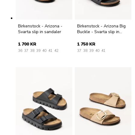
Birkenstock - Arizona -
Birkenstock - Arizona Big
Svarta slip in sandaler
Buckle - Svarta slip in
sandaler
1 700 KR
1 750 KR
36
37
38
39
40
41
42
37
38
39
40
41