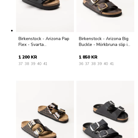
Birkenstock - Arizona Pap
Birkenstock - Arizona Big
Flex - Svarta
Buckle - Mörkbruna slip in
platåsandaler
sandaler
1 200 KR
1 850 KR
37
38
39
40
41
36
37
38
39
40
41