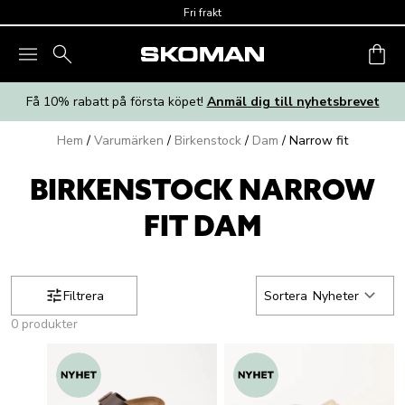
Skip to main content
Fri frakt
Få 10% rabatt på första köpet!
Anmäl dig till nyhetsbrevet
Hem
/
Varumärken
/
Birkenstock
/
Dam
/
Narrow fit
BIRKENSTOCK NARROW
FIT DAM
Filtrera
Sortera
Nyheter
0 produkter