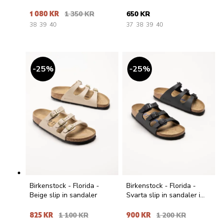
sandaler
1 080 KR
1 350 KR
650 KR
38
39
40
37
38
39
40
25
%
25
%
Birkenstock - Florida -
Birkenstock - Florida -
Beige slip in sandaler
Svarta slip in sandaler i
skinnimitation
825 KR
1 100 KR
900 KR
1 200 KR