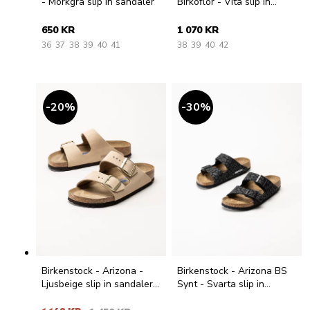
- Mörkgrå slip in sandaler
Birkoflor - Vita slip in
sandaler
650 KR
1 070 KR
36
37
38
39
40
41
38
39
40
42
20
%
30
%
Birkenstock - Arizona -
Birkenstock - Arizona BS
Ljusbeige slip in sandaler i
Synt - Svarta slip in
nubuck
sandaler med print