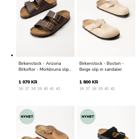
Birkenstock - Arizona
Birkenstock - Boston -
Birkoflor - Mörkbruna slip
Beige slip in sandaler
in sandaler
1 070 KR
1 800 KR
36
37
38
39
40
41
42
36
37
38
39
40
41