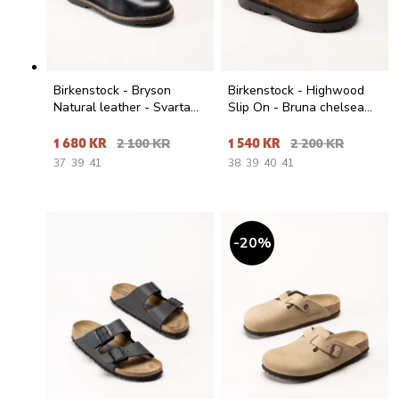
Birkenstock - Bryson
Birkenstock - Highwood
Natural leather - Svarta
Slip On - Bruna chelsea
kängor i skinn
boots i mocka
1 680 KR
2 100 KR
1 540 KR
2 200 KR
37
39
41
38
39
40
41
20
%