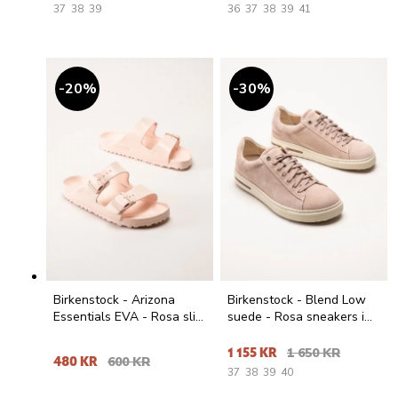
37
38
39
36
37
38
39
41
20
%
30
%
Birkenstock - Arizona
Birkenstock - Blend Low
Essentials EVA - Rosa slip
suede - Rosa sneakers i
in sandaler
mocka
1 155 KR
1 650 KR
480 KR
600 KR
37
38
39
40