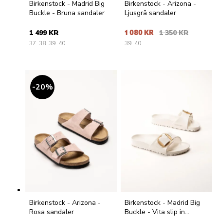
Birkenstock - Madrid Big
Birkenstock - Arizona -
Buckle - Bruna sandaler
Ljusgrå sandaler
1 499 KR
1 080 KR
1 350 KR
37
38
39
40
39
40
20
%
Birkenstock - Arizona -
Birkenstock - Madrid Big
Rosa sandaler
Buckle - Vita slip in