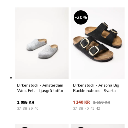
20
%
Birkenstock - Amsterdam
Birkenstock - Arizona Big
Wool Felt - Ljusgrå tofflor
Buckle nubuck - Svarta
i ullfilt
slip in sandaler i nubuck
1 095 KR
1 240 KR
1 550 KR
37
38
39
40
37
38
40
41
42