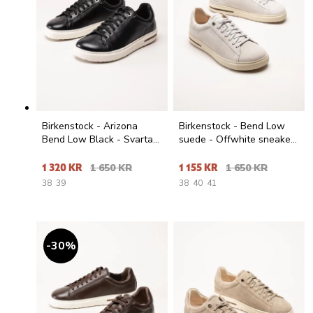
Birkenstock - Arizona
Birkenstock - Bend Low
Bend Low Black - Svarta
suede - Offwhite sneakers
sneakers i skinn
i mocka
1 320 KR
1 650 KR
1 155 KR
1 650 KR
38
39
38
40
41
30
%