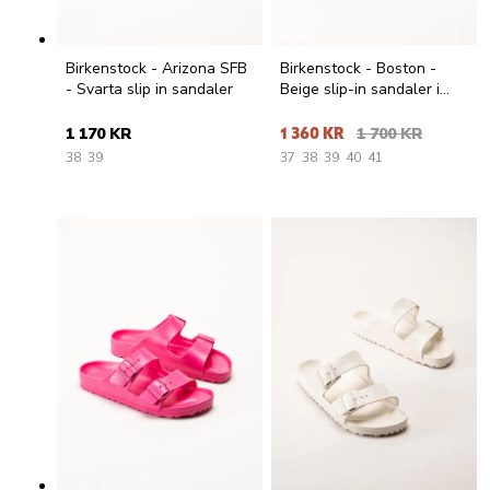
Birkenstock - Arizona SFB
Birkenstock - Boston -
- Svarta slip in sandaler
Beige slip-in sandaler i
oljad nubuck
1 170 KR
1 360 KR
1 700 KR
38
39
37
38
39
40
41