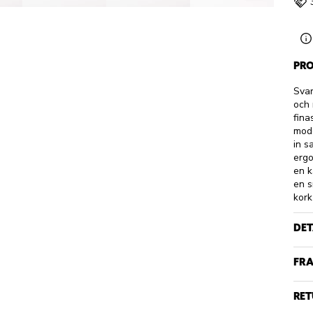
PRO
Svar
och 
fina
mode
in s
ergo
en k
en s
kork
DET
FRA
RET