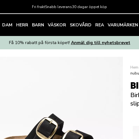
Fri frakt
Snabb leverans
30 dagar öppet köp
DAM
HERR
BARN
VÄSKOR
SKOVÅRD
REA
VARUMÄRKEN
Få 10% rabatt på första köpet!
Anmäl dig till nyhetsbrevet
Hem
nubuc
B
Bir
sli