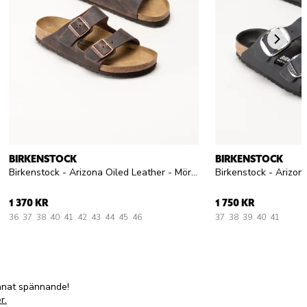
BIRKENSTOCK
BIRKENSTOCK
Birkenstock - Arizona Oiled Leather - Mörkbruna slip in sandaler
1 370 KR
1 750 KR
36
37
38
40
41
42
43
44
45
46
37
38
39
40
41
annat spännande!
r.