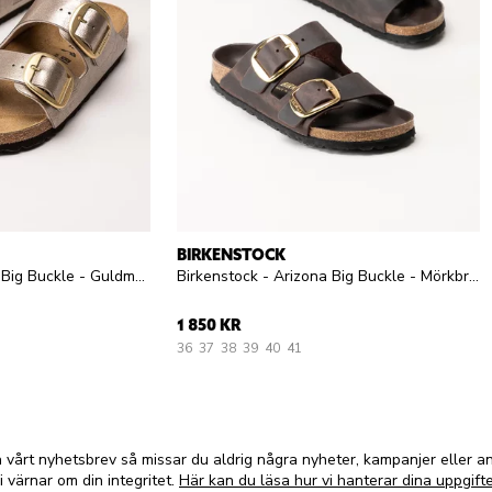
BIRKENSTOCK
Birkenstock - Arizona Big Buckle - Guldmetallic slip in sandaler
Birkenstock - Arizona Big Buckle - Mörkbruna slip in sandaler
1 850 KR
36
37
38
39
40
41
vårt nyhetsbrev så missar du aldrig några nyheter, kampanjer eller 
i värnar om din integritet.
Här kan du läsa hur vi hanterar dina uppgifte