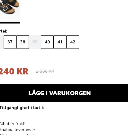
rlek
39
37
38
40
41
42
 240 KR
1 550 KR
LÄGG I VARUKORGEN
Tillgänglighet i butik
Alltid fri frakt!
Snabba leveranser