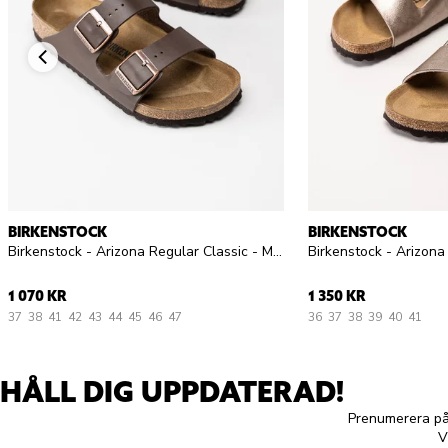
BIRKENSTOCK
BIRKENSTOCK
Birkenstock - Arizona Regular Classic - Mörkbruna slip in sandaler
1 070 KR
1 350 KR
37
38
41
42
43
44
45
46
47
36
37
38
39
40
41
HÅLL DIG UPPDATERAD!
Prenumerera på 
V