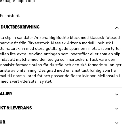
30 dagar öppet köp
Prishistorik
DUKTBESKRIVNING
ta slip in sandaler Arizona Big Buckle black med klassisk fotbädd
narrow fit från Birkenstock. Klassisk Arizona modell i nubuck i
ste naturskinn med stora guldfärgade spännen i metall fsom lyfter
llen lite extra. Använd antingen som innetofflor eller som en slip
andal att matcha med den lediga sommarlooken. Tack vare den
nomiskt formade sulan får du stöd och den skålformade sulan ger
änsla av omfamning. Designad med en smal läst för dig som har
mal till normal-bred fot och passar de flesta kvinnor. Mellansula i
 med svart yttersula i syntet.
ALJER
KT & LEVERANS
UR