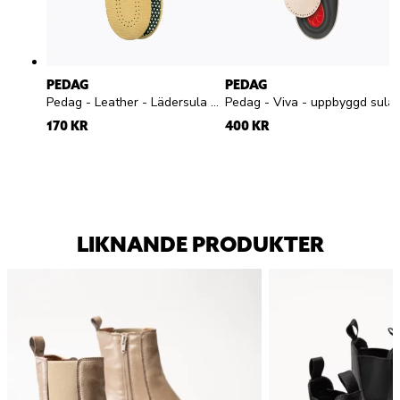
PEDAG
PEDAG
Pedag - Leather - Lädersula med aktivt kol
Pedag - Viva - uppbyggd sula
170 KR
400 KR
LIKNANDE PRODUKTER