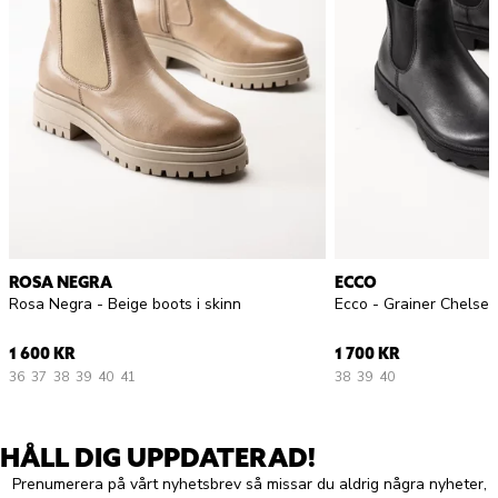
ROSA NEGRA
ECCO
Rosa Negra - Beige boots i skinn
1 600 KR
1 700 KR
36
37
38
39
40
41
38
39
40
HÅLL DIG UPPDATERAD!
Prenumerera på vårt nyhetsbrev så missar du aldrig några nyheter,