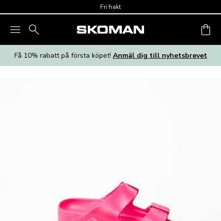
Skip to main content
Fri frakt
Få 10% rabatt på första köpet!
Anmäl dig till nyhetsbrevet