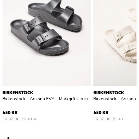
BIRKENSTOCK
BIRKENSTOCK
Birkenstock - Arizona EVA - Mörkgrå slip in sandaler
650 KR
650 KR
36
37
38
39
40
41
36
37
38
39
40