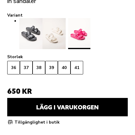
in sandaler
Variant
Storlek
36
37
38
39
40
41
650 KR
LÄGG I VARUKORGEN
Tillgänglighet i butik