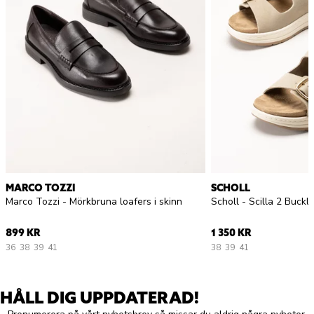
MARCO TOZZI
SCHOLL
Marco Tozzi - Mörkbruna loafers i skinn
899 KR
1 350 KR
36
38
39
41
38
39
41
HÅLL DIG UPPDATERAD!