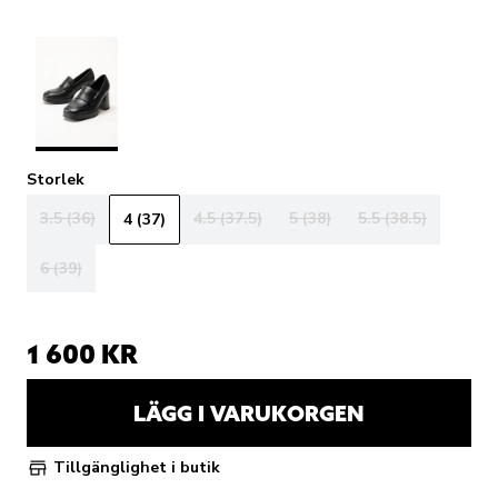
Storlek
3.5 (36)
4.5 (37.5)
5 (38)
5.5 (38.5)
4 (37)
6 (39)
1 600 KR
LÄGG I VARUKORGEN
Tillgänglighet i butik