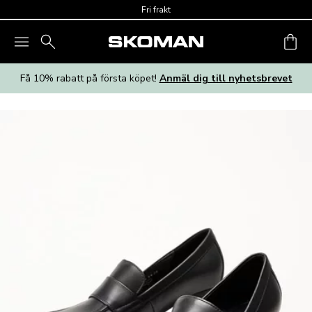
Skip to main content
Fri frakt
Få 10% rabatt på första köpet!
Anmäl dig till nyhetsbrevet