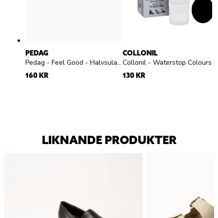
PEDAG
COLLONIL
Pedag - Feel Good - Halvsula med pelotte silikon
Collonil - Waterstop Colours - Svart skokräm
160 KR
130 KR
LIKNANDE PRODUKTER