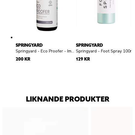
SPRINGYARD
SPRINGYARD
Springyard - Eco Proofer - Impregneringsspray
Springyard - Foot Spra
200 KR
129 KR
LIKNANDE PRODUKTER