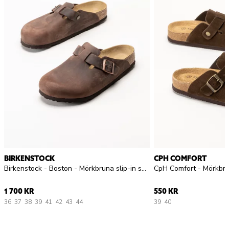
BIRKENSTOCK
CPH COMFORT
Birkenstock - Boston - Mörkbruna slip-in sandaler i oljat skinn
CpH Comfort - Mörkbru
1 700 KR
550 KR
36
37
38
39
41
42
43
44
39
40