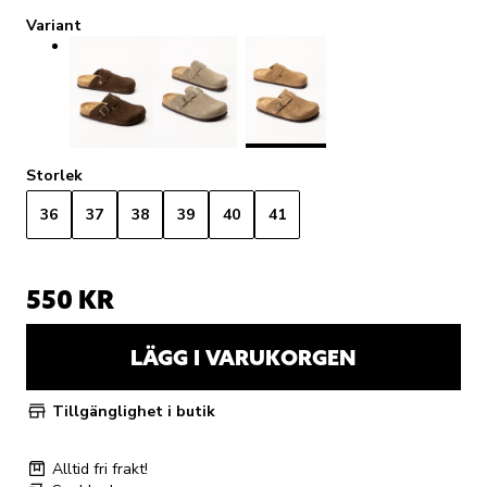
Variant
Storlek
36
37
38
39
40
41
550 KR
LÄGG I VARUKORGEN
Tillgänglighet i butik
Alltid fri frakt!