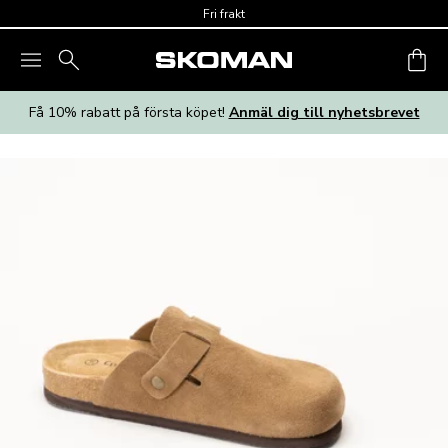
Skip to main content
Fri frakt
Få 10% rabatt på första köpet!
Anmäl dig till nyhetsbrevet