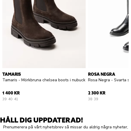
TAMARIS
ROSA NEGRA
Tamaris - Mörkbruna chelsea boots i nubuck
Rosa Negra - Svarta stö
1 400 KR
2 300 KR
39
40
41
38
39
HÅLL DIG UPPDATERAD!
Prenumerera på vårt nyhetsbrev så missar du aldrig några nyheter,