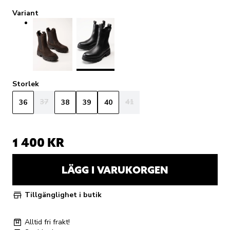
Variant
Storlek
37
41
36
38
39
40
1 400 KR
LÄGG I VARUKORGEN
Tillgänglighet i butik
Alltid fri frakt!