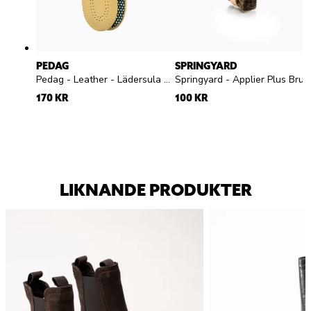
PEDAG
SPRINGYARD
Pedag - Leather - Lädersula med aktivt kol
Springyard - Applier Plus Brush - skoborste
170 KR
100 KR
LIKNANDE PRODUKTER