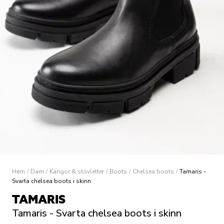
Hem
/
Dam
/
Kängor & stövletter
/
Boots
/
Chelsea boots
/
Tamaris -
Svarta chelsea boots i skinn
TAMARIS
Tamaris - Svarta chelsea boots i skinn