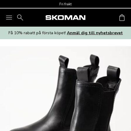
Skip to main content
Fri frakt
Få 10% rabatt på första köpet!
Anmäl dig till nyhetsbrevet