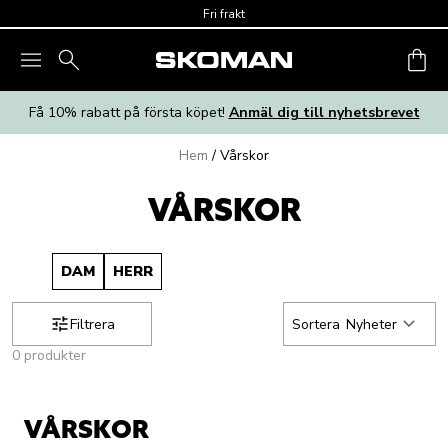
Skip to main content
Fri frakt
Få 10% rabatt på första köpet!
Anmäl dig till nyhetsbrevet
Hem
/
Vårskor
VÅRSKOR
DAM
HERR
Filtrera
Sortera
Nyheter
0 produkter
VÅRSKOR