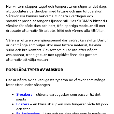
När vintern släpper taget och temperaturen stiger är det dags
att uppdatera garderoben med lättare och mer luftiga skor.
Vårskor ska kännas bekväma, fungera i vardagen och
samtidigt passa säsongens ljusare stil. Hos SKOMAN hittar du
vårskor för både dam och herr, från sportiga modeller till mer
dressade alternativ för arbete, fritid och vårens alla tillfällen.
Våren är ofta en övergångsperiod där vädret kan skifta. Därför
är det många som väljer skor med lättare material, flexibla
sulor och bra komfort. Oavsett om du är ute efter något
avslappnat, trendigt eller mer uppklätt finns det gott om
alternativ att välja mellan.
POPULÄRA TYPER AV VÅRSKOR
Här är några av de vanligaste typerna av vårskor som många
letar efter under säsongen:
Sneakers
– stilrena vardagsskor som passar till det
mesta
Loafers
– en klassisk slip-on som fungerar både till jobb
och fritid
Ballerinaskor
– lätta och smidiga skor som är perfekta