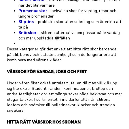
när det blir varmare
Promenadskor
– bekväma skor för vardag, resor och
längre promenader
Slip-ins
– praktiska skor utan snörning som är enkla att
ta på
Snörskor
– stilrena alternativ som passar både vardag
och mer uppklädda tillfällen
Dessa kategorier gör det enkelt att hitta rätt skor beroende
på stil, behov och tillfälle samtidigt som de fungerar bra att
kombinera med vårens kläder.
VÅRSKOR FÖR VARDAG, JOBB OCH FEST
Under våren ökar också antalet tillfällen då man vill klä upp
sig lite extra. Studentfiranden, konfirmationer, bröllop och
andra festligheter gör att många söker både bekväma och mer
eleganta skor. I sortimentet finns därför allt från stilrena
loafers och snörskor till ballerinaskor, klackar och trendiga
sneakers.
HITTA RÄTT VÅRSKOR HOS SKOMAN