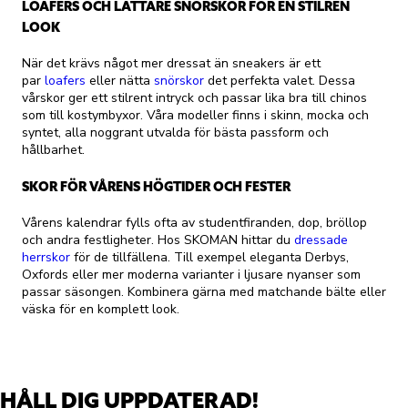
LOAFERS OCH LÄTTARE SNÖRSKOR FÖR EN STILREN
LOOK
När det krävs något mer dressat än sneakers är ett
par
loafers
eller nätta
snörskor
det perfekta valet. Dessa
vårskor ger ett stilrent intryck och passar lika bra till chinos
som till kostymbyxor. Våra modeller finns i skinn, mocka och
syntet, alla noggrant utvalda för bästa passform och
hållbarhet.
SKOR FÖR VÅRENS HÖGTIDER OCH FESTER
Vårens kalendrar fylls ofta av studentfiranden, dop, bröllop
och andra festligheter. Hos SKOMAN hittar du
dressade
herrskor
för de tillfällena. Till exempel eleganta Derbys,
Oxfords eller mer moderna varianter i ljusare nyanser som
passar säsongen. Kombinera gärna med matchande bälte eller
väska för en komplett look.
HÅLL DIG UPPDATERAD!