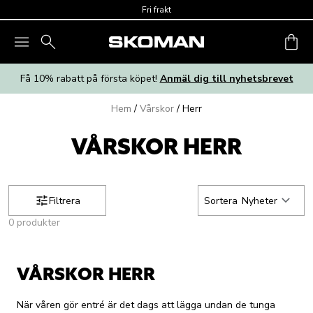
Skip to main content
Fri frakt
Få 10% rabatt på första köpet!
Anmäl dig till nyhetsbrevet
Hem
/
Vårskor
/
Herr
VÅRSKOR HERR
Filtrera
Sortera
Nyheter
0 produkter
VÅRSKOR HERR
När våren gör entré är det dags att lägga undan de tunga