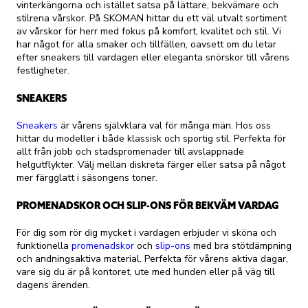
vinterkängorna och istället satsa på lättare, bekvämare och
stilrena vårskor. På SKOMAN hittar du ett väl utvalt sortiment
av vårskor för herr med fokus på komfort, kvalitet och stil. Vi
har något för alla smaker och tillfällen, oavsett om du letar
efter sneakers till vardagen eller eleganta snörskor till vårens
festligheter.
SNEAKERS
Sneakers
är vårens självklara val för många män. Hos oss
hittar du modeller i både klassisk och sportig stil. Perfekta för
allt från jobb och stadspromenader till avslappnade
helgutflykter. Välj mellan diskreta färger eller satsa på något
mer färgglatt i säsongens toner.
PROMENADSKOR OCH SLIP-ONS FÖR BEKVÄM VARDAG
För dig som rör dig mycket i vardagen erbjuder vi sköna och
funktionella
promenadskor
och
slip-ons
med bra stötdämpning
och andningsaktiva material. Perfekta för vårens aktiva dagar,
vare sig du är på kontoret, ute med hunden eller på väg till
dagens ärenden.