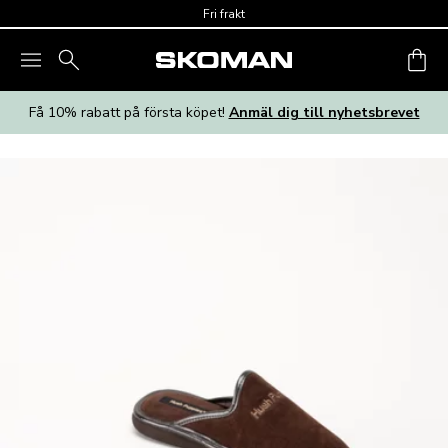
Skip to main content
Fri frakt
Få 10% rabatt på första köpet!
Anmäl dig till nyhetsbrevet