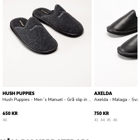
HUSH PUPPIES
AXELDA
Hush Puppies - Men´s Manuel - Grå slip in tofflor i filt
Axelda - Malaga - Svart
650 KR
750 KR
46
41
44
45
46