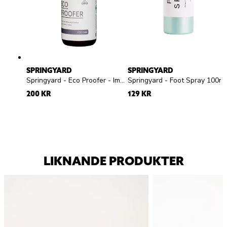
SPRINGYARD
SPRINGYARD
Springyard - Eco Proofer - Impregneringsspray
Springyard - Foot Spra
200 KR
129 KR
LIKNANDE PRODUKTER