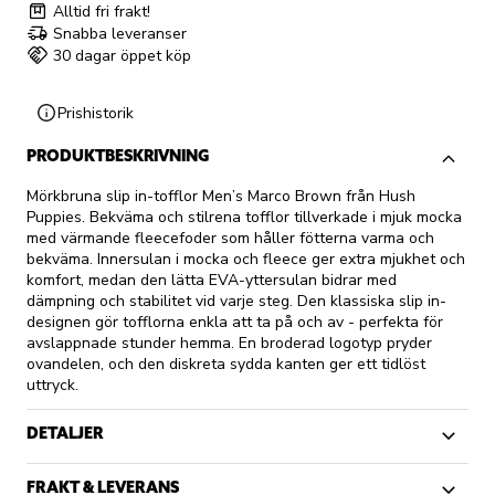
Alltid fri frakt!
Snabba leveranser
30 dagar öppet köp
Prishistorik
PRODUKTBESKRIVNING
Mörkbruna slip in-tofflor Men’s Marco Brown från Hush
Puppies. Bekväma och stilrena tofflor tillverkade i mjuk mocka
med värmande fleecefoder som håller fötterna varma och
bekväma. Innersulan i mocka och fleece ger extra mjukhet och
komfort, medan den lätta EVA-yttersulan bidrar med
dämpning och stabilitet vid varje steg. Den klassiska slip in-
designen gör tofflorna enkla att ta på och av - perfekta för
avslappnade stunder hemma. En broderad logotyp pryder
ovandelen, och den diskreta sydda kanten ger ett tidlöst
uttryck.
DETALJER
FRAKT & LEVERANS