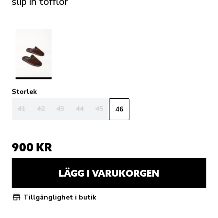
slip in tofflor
Storlek
41
42
43
44
45
46
900 KR
LÄGG I VARUKORGEN
Tillgänglighet i butik