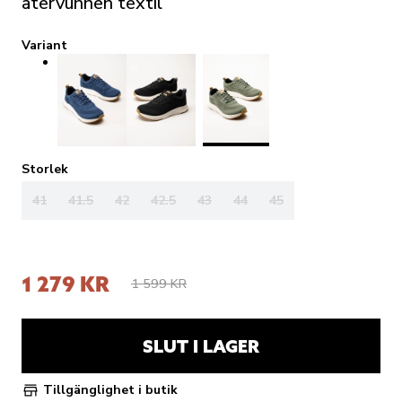
återvunnen textil
Variant
Storlek
41
41.5
42
42.5
43
44
45
1 279 KR
1 599 KR
SLUT I LAGER
Tillgänglighet i butik