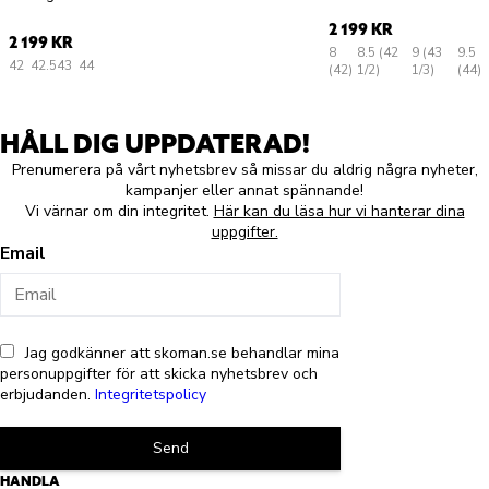
2 199 KR
2 199 KR
8
8.5 (42
9 (43
9.5
42
42.5
43
44
(42)
1/2)
1/3)
(44)
HÅLL DIG UPPDATERAD!
Prenumerera på vårt nyhetsbrev så missar du aldrig några nyheter,
kampanjer eller annat spännande!
Vi värnar om din integritet.
Här kan du läsa hur vi hanterar dina
uppgifter.
Email
Jag godkänner att skoman.se behandlar mina
personuppgifter för att skicka nyhetsbrev och
erbjudanden.
Integritetspolicy
Send
HANDLA