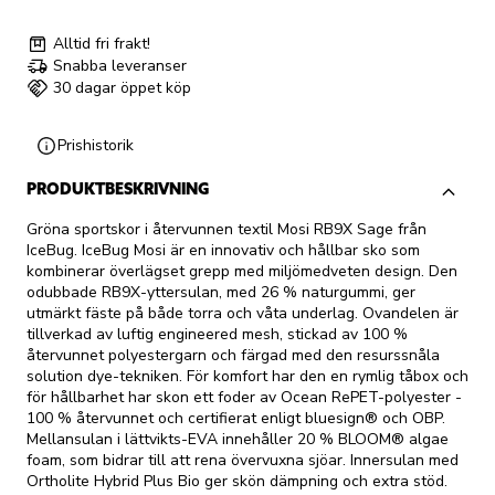
Alltid fri frakt!
Snabba leveranser
30 dagar öppet köp
Prishistorik
PRODUKTBESKRIVNING
Gröna sportskor i återvunnen textil Mosi RB9X Sage från
IceBug. IceBug Mosi är en innovativ och hållbar sko som
kombinerar överlägset grepp med miljömedveten design. Den
odubbade RB9X-yttersulan, med 26 % naturgummi, ger
utmärkt fäste på både torra och våta underlag. Ovandelen är
tillverkad av luftig engineered mesh, stickad av 100 %
återvunnet polyestergarn och färgad med den resurssnåla
solution dye-tekniken. För komfort har den en rymlig tåbox och
för hållbarhet har skon ett foder av Ocean RePET-polyester -
100 % återvunnet och certifierat enligt bluesign® och OBP.
Mellansulan i lättvikts-EVA innehåller 20 % BLOOM® algae
foam, som bidrar till att rena övervuxna sjöar. Innersulan med
Ortholite Hybrid Plus Bio ger skön dämpning och extra stöd.