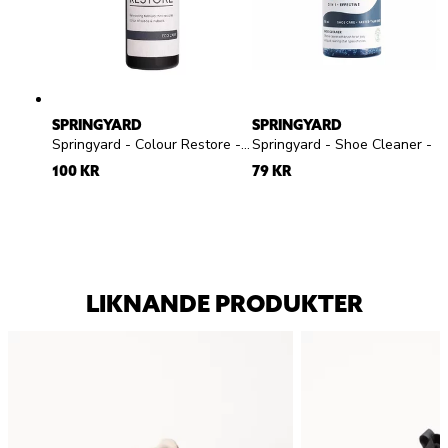
SPRINGYARD
SPRINGYARD
Springyard - Colour Restore - Svart flytande skokräm för mocka och nubuck
Springyard - Shoe Cleaner - Rengöringsgel
100 KR
79 KR
LIKNANDE PRODUKTER