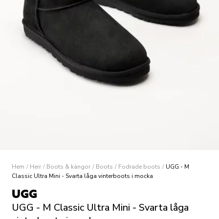
Hem
/
Herr
/
Boots & kängor
/
Boots
/
Fodrade boots
/
UGG - M
Classic Ultra Mini - Svarta låga vinterboots i mocka
UGG
UGG - M Classic Ultra Mini - Svarta låga