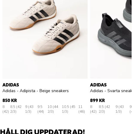
ADIDAS
ADIDAS
Adidas - Adipista - Beige sneakers
Adidas - Svarta sneak
850 KR
899 KR
8
8.5 (42
9 (43
9.5
10 (44
10.5 (45
11
8
8.5 (42
9 (43
9.
(42)
2/3)
1/3)
(44)
2/3)
1/3)
(46)
(42)
2/3)
1/3)
(4
HÅLL DIG UPPDATERAD!