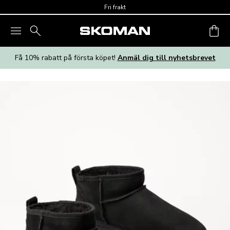
Skip to main content
Fri frakt
Få 10% rabatt på första köpet!
Anmäl dig till nyhetsbrevet