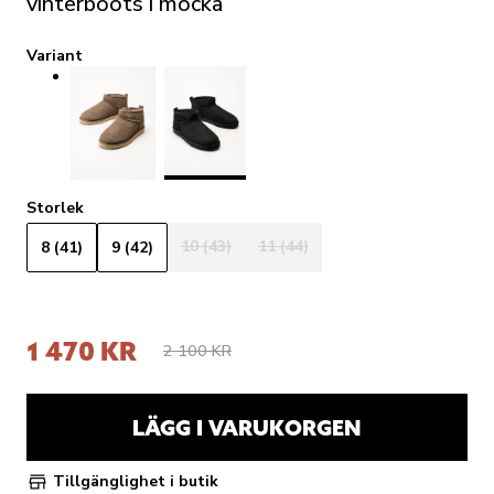
vinterboots i mocka
Variant
Storlek
10 (43)
11 (44)
8 (41)
9 (42)
1 470 KR
2 100 KR
LÄGG I VARUKORGEN
Tillgänglighet i butik