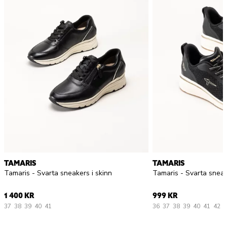
TAMARIS
TAMARIS
Tamaris - Svarta sneakers i skinn
Tamaris - Svarta sneak
1 400 KR
999 KR
37
38
39
40
41
36
37
38
39
40
41
42