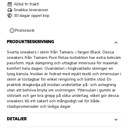
Alltid fri frakt!
Snabba leveranser
30 dagar öppet köp
Prishistorik
PRODUKTBESKRIVNING
Svarta sneakers i skinn från Tamaris, i färgen Black. Dessa
sneakers från Tamaris Pure Relax-kollektion har extra bekväm
passform, mjuk dämpning och uttagbar innersula för maximal
komfort hela dagen. Ovandelen i högkvalitativ skinnger en
lyxig känsla. Insidan är fodrad med mjukt textil och innersulan i
skinn är löstagbar för enkel rengöring och bättre stöd. En
praktisk dragkedja på insidan underlättar på- och avtagning
utan att behöva knyta om snörningen. Yttersulan i gummi är
slitstark och ger bra grepp på olika underlag, vilket gör dessa
sneakers till ett säkert och mångsidigt val för både
stadspromenader och lediga dagar.
DETALJER