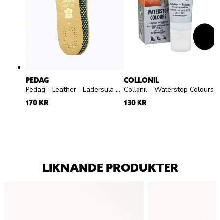
PEDAG
COLLONIL
Pedag - Leather - Lädersula med aktivt kol
Collonil - Waterstop Colours - Svart skokräm
170 KR
130 KR
LIKNANDE PRODUKTER