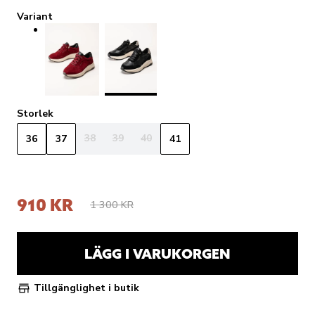
Variant
Storlek
38
39
40
36
37
41
910 KR
1 300 KR
LÄGG I VARUKORGEN
Tillgänglighet i butik