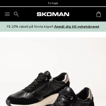
Skip to main content
Fri frakt
Få 10% rabatt på första köpet!
Anmäl dig till nyhetsbrevet