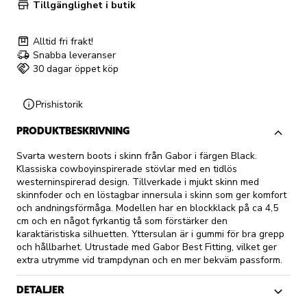
Tillgänglighet i butik
Alltid fri frakt!
Snabba leveranser
30 dagar öppet köp
Prishistorik
PRODUKTBESKRIVNING
Svarta western boots i skinn från Gabor i färgen Black.
Klassiska cowboyinspirerade stövlar med en tidlös
westerninspirerad design. Tillverkade i mjukt skinn med
skinnfoder och en löstagbar innersula i skinn som ger komfort
och andningsförmåga. Modellen har en blockklack på ca 4,5
cm och en något fyrkantig tå som förstärker den
karaktäristiska silhuetten. Yttersulan är i gummi för bra grepp
och hållbarhet. Utrustade med Gabor Best Fitting, vilket ger
extra utrymme vid trampdynan och en mer bekväm passform.
DETALJER