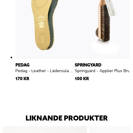
PEDAG
SPRINGYARD
Pedag - Leather - Lädersula med aktivt kol
Springyard - Applier Plus Brush - skoborste
170 KR
100 KR
LIKNANDE PRODUKTER