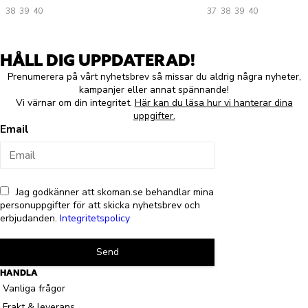
38
39
40
37
38
39
40
HÅLL DIG UPPDATERAD!
Prenumerera på vårt nyhetsbrev så missar du aldrig några nyheter,
kampanjer eller annat spännande!
Vi värnar om din integritet.
Här kan du läsa hur vi hanterar dina
uppgifter.
Email
Jag godkänner att skoman.se behandlar mina
personuppgifter för att skicka nyhetsbrev och
erbjudanden.
Integritetspolicy
Send
HANDLA
Vanliga frågor
Frakt & leverans