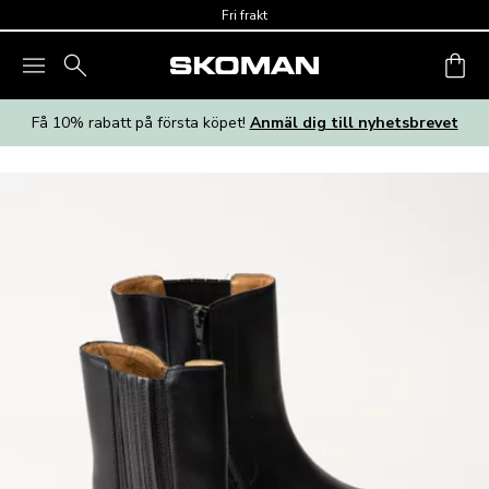
Skip to main content
Fri frakt
Få 10% rabatt på första köpet!
Anmäl dig till nyhetsbrevet