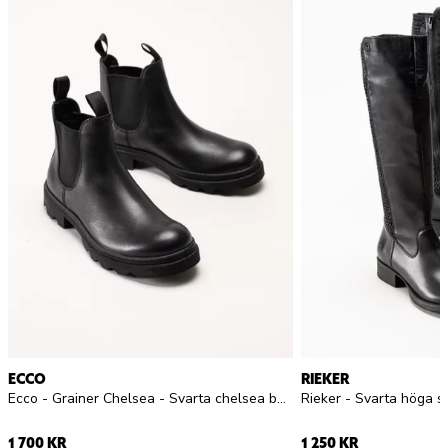
ECCO
RIEKER
Ecco - Grainer Chelsea - Svarta chelsea boots i skinn
1 700 KR
1 250 KR