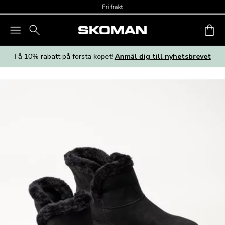
Skip to main content
Fri frakt
Få 10% rabatt på första köpet!
Anmäl dig till nyhetsbrevet