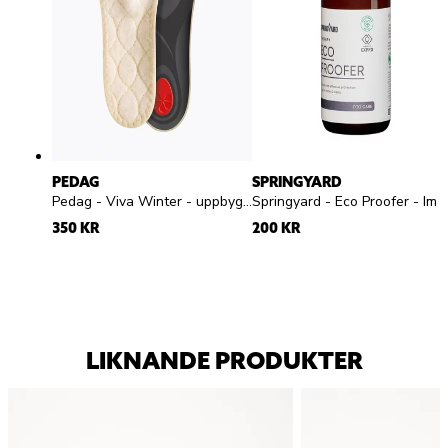
PEDAG
SPRINGYARD
Pedag - Viva Winter - uppbyggd sula i ull dam herr
Springyard - Eco Proofer - Impregneringsspray
350 KR
200 KR
LIKNANDE PRODUKTER