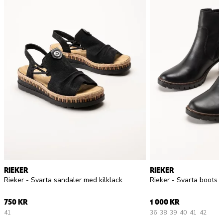
RIEKER
RIEKER
Rieker - Svarta sandaler med kilklack
Rieker - Svarta boots i
750 KR
1 000 KR
41
36
38
39
40
41
42