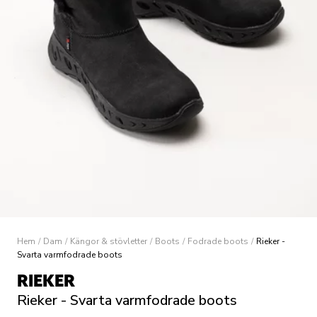
Hem
/
Dam
/
Kängor & stövletter
/
Boots
/
Fodrade boots
/
Rieker -
Svarta varmfodrade boots
RIEKER
Rieker - Svarta varmfodrade boots