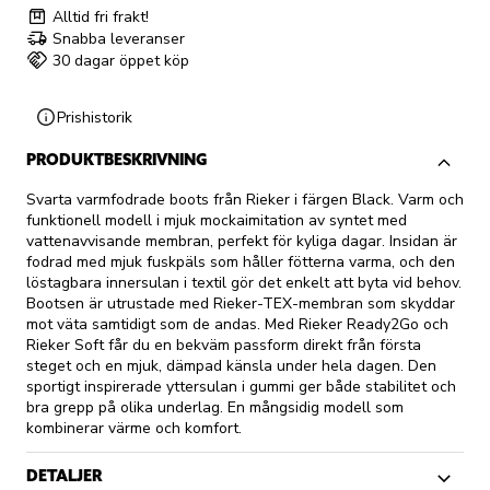
Alltid fri frakt!
Snabba leveranser
30 dagar öppet köp
Prishistorik
PRODUKTBESKRIVNING
Svarta varmfodrade boots från Rieker i färgen Black. Varm och
funktionell modell i mjuk mockaimitation av syntet med
vattenavvisande membran, perfekt för kyliga dagar. Insidan är
fodrad med mjuk fuskpäls som håller fötterna varma, och den
löstagbara innersulan i textil gör det enkelt att byta vid behov.
Bootsen är utrustade med Rieker-TEX-membran som skyddar
mot väta samtidigt som de andas. Med Rieker Ready2Go och
Rieker Soft får du en bekväm passform direkt från första
steget och en mjuk, dämpad känsla under hela dagen. Den
sportigt inspirerade yttersulan i gummi ger både stabilitet och
bra grepp på olika underlag. En mångsidig modell som
kombinerar värme och komfort.
DETALJER