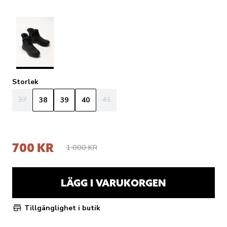
Storlek
37
41
38
39
40
700 KR
1 000 KR
LÄGG I VARUKORGEN
Tillgänglighet i butik