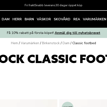
Fri frakt
Snabb leverans
30 dagar öppet köp
DAM
HERR
BARN
VÄSKOR
SKOVÅRD
REA
VARUMÄRKEN
Få 10% rabatt på första köpet!
Anmäl dig till nyhetsbrevet
Hem
/
Varumärken
/
Birkenstock
/
Dam
/
Classic footbed
OCK CLASSIC FO