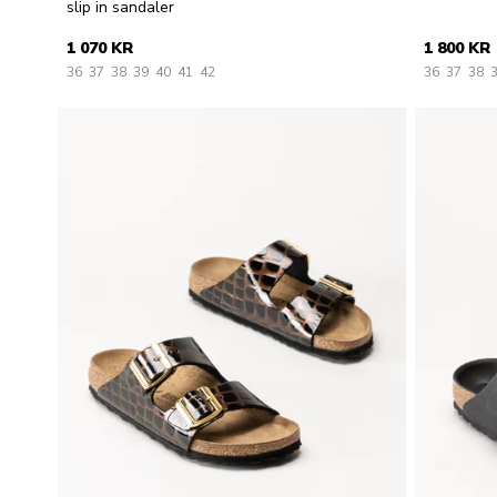
slip in sandaler
1 070 KR
1 800 KR
36
37
38
39
40
41
42
36
37
38