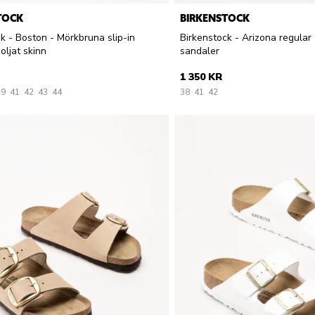
TOCK
BIRKENSTOCK
k - Boston - Mörkbruna slip-in
Birkenstock - Arizona regular -
oljat skinn
sandaler
1 350 KR
39
41
42
43
44
38
41
42