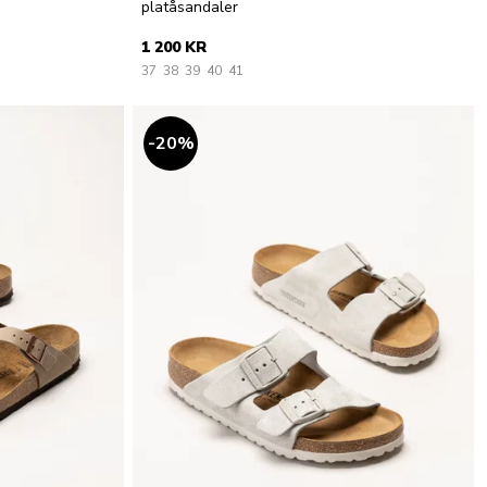
platåsandaler
1 200 KR
37
38
39
40
41
20
%