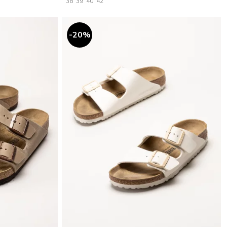
38
39
40
42
20
%