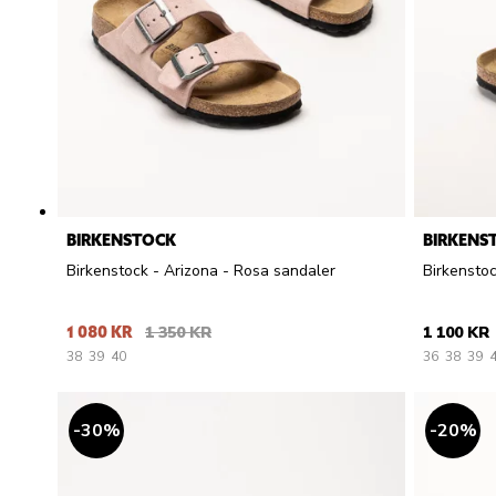
BIRKENSTOCK
BIRKENS
Birkenstock - Arizona - Rosa sandaler
Birkenstoc
1 080 KR
1 350 KR
1 100 KR
38
39
40
36
38
39
30
%
20
%