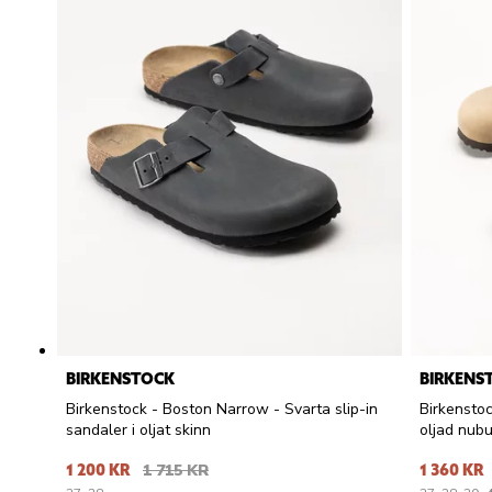
BIRKENSTOCK
BIRKENS
Birkenstock - Boston Narrow - Svarta slip-in
Birkenstoc
sandaler i oljat skinn
oljad nub
1 200 KR
1 715 KR
1 360 KR