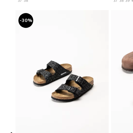
37
38
37
38
39
30
%