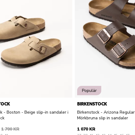
Populär
TOCK
BIRKENSTOCK
k - Boston - Beige slip-in sandaler i
Birkenstock - Arizona Regular
uck
Mörkbruna slip in sandaler
1 700 KR
1 070 KR