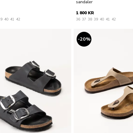
sandaler
1 800 KR
39
40
41
42
36
37
38
39
40
41
42
20
%