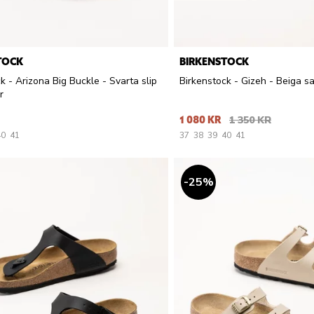
TOCK
BIRKENSTOCK
k - Arizona Big Buckle - Svarta slip
Birkenstock - Gizeh - Beiga s
r
1 080 KR
1 350 KR
40
41
37
38
39
40
41
25
%