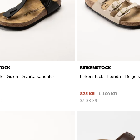
TOCK
BIRKENSTOCK
k - Gizeh - Svarta sandaler
Birkenstock - Florida - Beige s
825 KR
1 100 KR
40
37
38
39