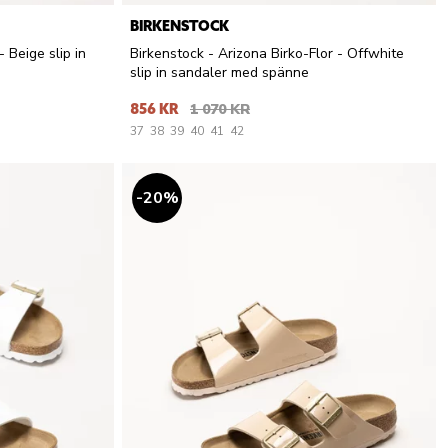
BIRKENSTOCK
 Beige slip in
Birkenstock - Arizona Birko-Flor - Offwhite
slip in sandaler med spänne
856 KR
1 070 KR
37
38
39
40
41
42
20
%