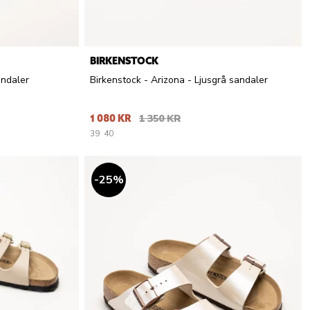
BIRKENSTOCK
andaler
Birkenstock - Arizona - Ljusgrå sandaler
1 080 KR
1 350 KR
39
40
25
%