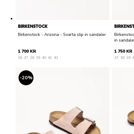
BIRKENSTOCK
BIRKENS
Birkenstock - Arizona - Svarta slip in sandaler
Birkenstoc
in sandale
1 700 KR
1 750 KR
36
37
38
39
40
41
42
37
38
39
20
%