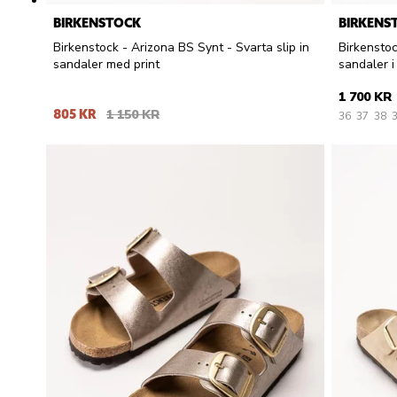
BIRKENSTOCK
BIRKENS
Birkenstock - Arizona BS Synt - Svarta slip in
Birkenstoc
sandaler med print
sandaler i 
1 700 KR
805 KR
1 150 KR
36
37
38