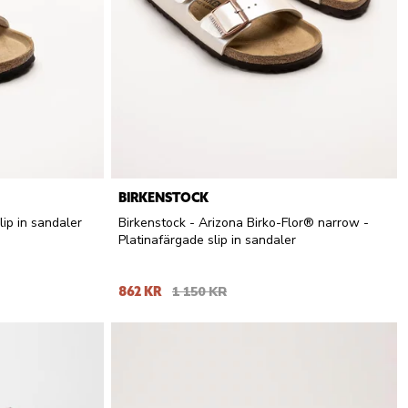
BIRKENSTOCK
lip in sandaler
Birkenstock - Arizona Birko-Flor® narrow -
Platinafärgade slip in sandaler
862 KR
1 150 KR