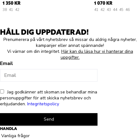
1 350 KR
1 070 KR
38
41
42
41
42
43
44
45
46
HÅLL DIG UPPDATERAD!
Prenumerera på vårt nyhetsbrev så missar du aldrig några nyheter,
kampanjer eller annat spännande!
Vi värnar om din integritet.
Här kan du läsa hur vi hanterar dina
uppgifter.
Email
Jag godkänner att skoman.se behandlar mina
personuppgifter för att skicka nyhetsbrev och
erbjudanden.
Integritetspolicy
Send
HANDLA
Vanliga frågor