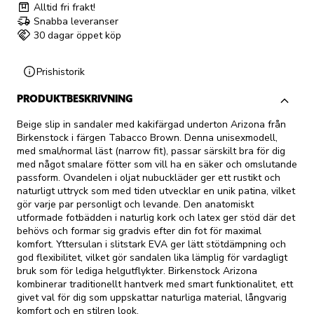
Alltid fri frakt!
Snabba leveranser
30 dagar öppet köp
Prishistorik
PRODUKTBESKRIVNING
Beige slip in sandaler med kakifärgad underton Arizona från
Birkenstock i färgen Tabacco Brown. Denna unisexmodell,
med smal/normal läst (narrow fit), passar särskilt bra för dig
med något smalare fötter som vill ha en säker och omslutande
passform. Ovandelen i oljat nubuckläder ger ett rustikt och
naturligt uttryck som med tiden utvecklar en unik patina, vilket
gör varje par personligt och levande. Den anatomiskt
utformade fotbädden i naturlig kork och latex ger stöd där det
behövs och formar sig gradvis efter din fot för maximal
komfort. Yttersulan i slitstark EVA ger lätt stötdämpning och
god flexibilitet, vilket gör sandalen lika lämplig för vardagligt
bruk som för lediga helgutflykter. Birkenstock Arizona
kombinerar traditionellt hantverk med smart funktionalitet, ett
givet val för dig som uppskattar naturliga material, långvarig
komfort och en stilren look.