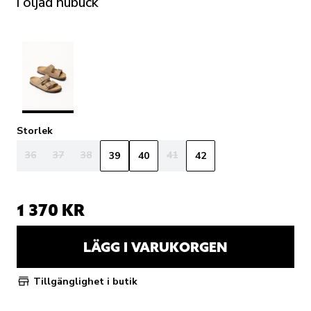
i oljad nubuck
Storlek
36
37
38
41
39
40
42
1 370 KR
LÄGG I VARUKORGEN
Tillgänglighet i butik