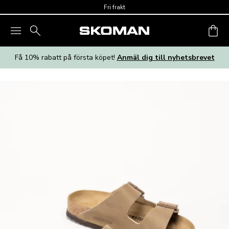
Skip to main content
Fri frakt
Få 10% rabatt på första köpet!
Anmäl dig till nyhetsbrevet