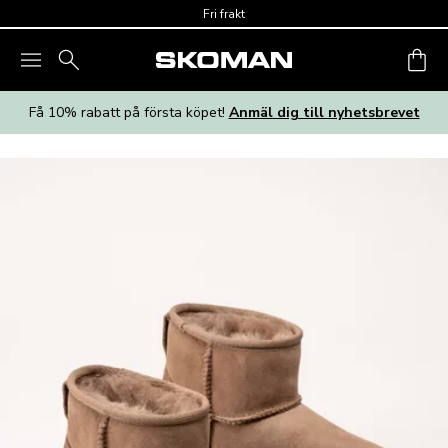
Skip to main content
Fri frakt
Få 10% rabatt på första köpet!
Anmäl dig till nyhetsbrevet