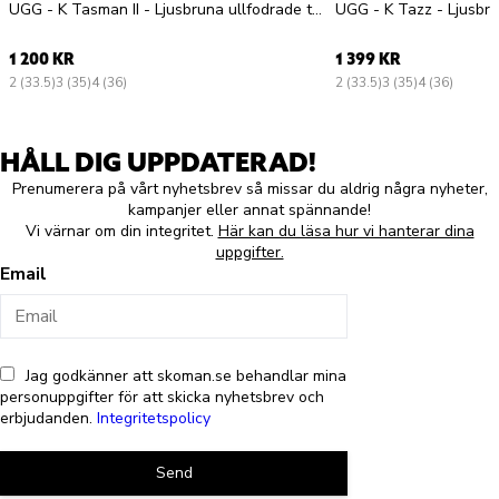
UGG - K Tasman II - Ljusbruna ullfodrade tofflor i mocka
1 200 KR
1 399 KR
2 (33.5)
3 (35)
4 (36)
2 (33.5)
3 (35)
4 (36)
HÅLL DIG UPPDATERAD!
Prenumerera på vårt nyhetsbrev så missar du aldrig några nyheter,
kampanjer eller annat spännande!
Vi värnar om din integritet.
Här kan du läsa hur vi hanterar dina
uppgifter.
Email
Jag godkänner att skoman.se behandlar mina
personuppgifter för att skicka nyhetsbrev och
erbjudanden.
Integritetspolicy
Send