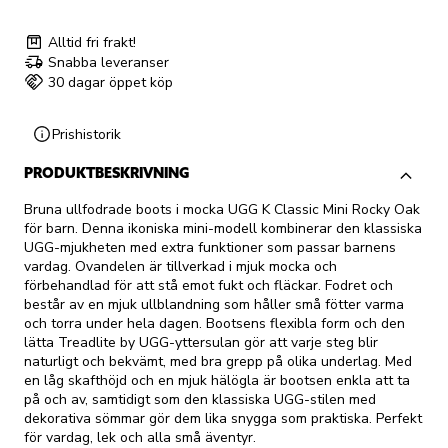
Alltid fri frakt!
Snabba leveranser
30 dagar öppet köp
Prishistorik
PRODUKTBESKRIVNING
Bruna ullfodrade boots i mocka UGG K Classic Mini Rocky Oak
för barn. Denna ikoniska mini-modell kombinerar den klassiska
UGG-mjukheten med extra funktioner som passar barnens
vardag. Ovandelen är tillverkad i mjuk mocka och
förbehandlad för att stå emot fukt och fläckar. Fodret och
består av en mjuk ullblandning som håller små fötter varma
och torra under hela dagen. Bootsens flexibla form och den
lätta Treadlite by UGG-yttersulan gör att varje steg blir
naturligt och bekvämt, med bra grepp på olika underlag. Med
en låg skafthöjd och en mjuk hälögla är bootsen enkla att ta
på och av, samtidigt som den klassiska UGG-stilen med
dekorativa sömmar gör dem lika snygga som praktiska. Perfekt
för vardag, lek och alla små äventyr.