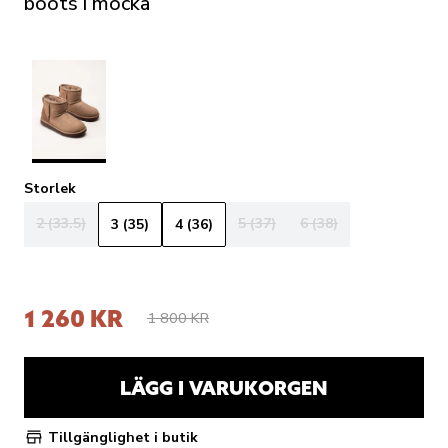
boots i mocka
Storlek
2 (33.5)
5 (37)
6 (38)
3 (35)
4 (36)
1 260 KR
1 800 KR
LÄGG I VARUKORGEN
Tillgänglighet i butik