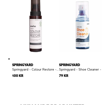
SPRINGYARD
SPRINGYARD
Springyard - Colour Restore - Färglös flytande skokräm för mocka och nubuck
Springyard - Shoe Cleaner - Rengöringsgel
100 KR
79 KR