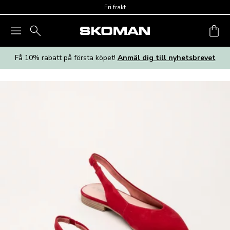
Skip to main content
Fri frakt
Få 10% rabatt på första köpet!
Anmäl dig till nyhetsbrevet