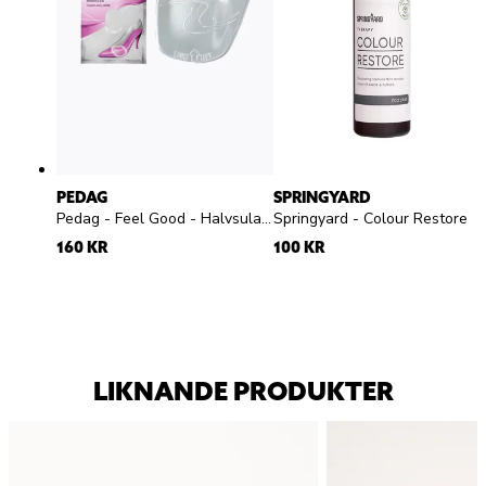
PEDAG
SPRINGYARD
Pedag - Feel Good - Halvsula med pelotte silikon
Springyard - Colour Restore - Färglös flytande skokräm för
160 KR
100 KR
LIKNANDE PRODUKTER