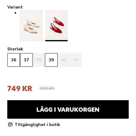
Variant
Storlek
38
40
41
36
37
39
749 KR
999 KR
LÄGG I VARUKORGEN
Tillgänglighet i butik