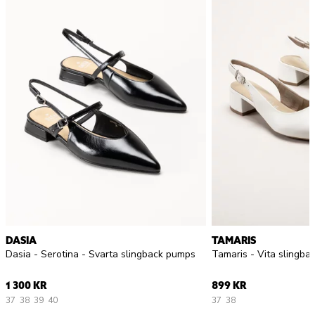
DASIA
TAMARIS
Dasia - Serotina - Svarta slingback pumps
Tamaris - Vita slingba
1 300 KR
899 KR
37
38
39
40
37
38