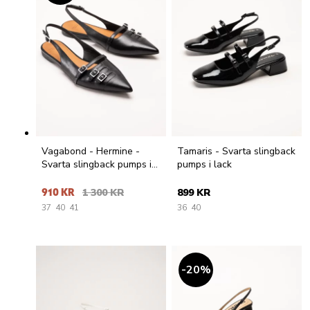
Vagabond - Hermine -
Tamaris - Svarta slingback
Svarta slingback pumps i
pumps i lack
skinn
910 KR
1 300 KR
899 KR
37
40
41
36
40
20
%