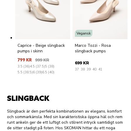
Vegansk
Caprice - Beige slingback
Marco Tozzi - Rosa
pumps i skinn
slingback pumps
799 KR
999 KR
699 KR
3.5 (36)
4.5 (37.5)
5 (38)
37
38
39
40
41
5.5 (38.5)
6 (39)
6.5 (40)
SLINGBACK
Slingback är den perfekta kombinationen av elegans, komfort
och sommarkänsla. Med sin karakteristiska öppna häl och rem
runt ankeln ger de ett luftigt och stilrent intryck samtidigt som
de sitter stadigt på foten. Hos SKOMAN hittar du ett noga