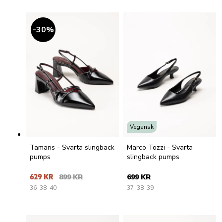
30
%
Vegansk
Tamaris - Svarta slingback
Marco Tozzi - Svarta
pumps
slingback pumps
629 KR
899 KR
699 KR
36
38
40
37
38
39