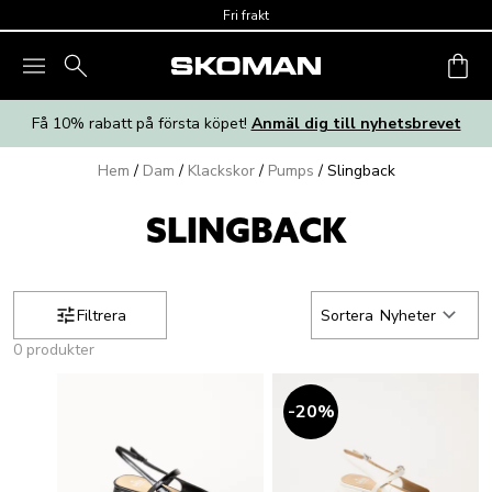
Skip to main content
Fri frakt
Få 10% rabatt på första köpet!
Anmäl dig till nyhetsbrevet
Hem
/
Dam
/
Klackskor
/
Pumps
/
Slingback
SLINGBACK
Filtrera
Sortera
Nyheter
0 produkter
20
%