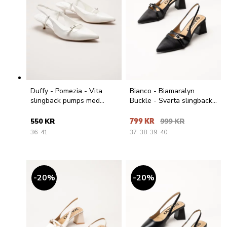
Duffy - Pomezia - Vita
Bianco - Biamaralyn
slingback pumps med
Buckle - Svarta slingback
taxklack
pumps i satin
550 KR
799 KR
999 KR
36
41
37
38
39
40
20
%
20
%