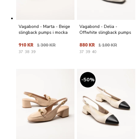
Vagabond - Marta - Beige
Vagabond - Delia -
slingback pumps i mocka
Offwhite slingback pumps
910 KR
1 300 KR
880 KR
1 100 KR
37
38
39
37
39
40
50
%