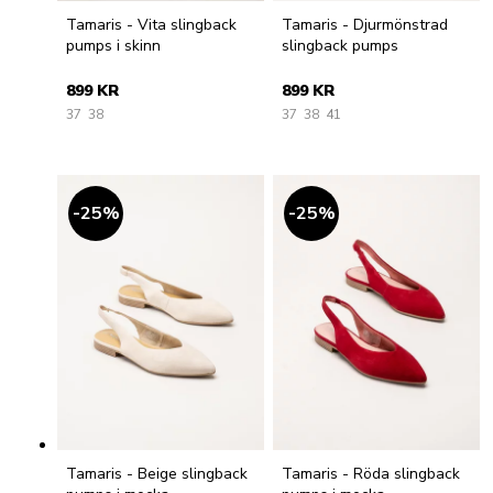
Tamaris - Vita slingback
Tamaris - Djurmönstrad
pumps i skinn
slingback pumps
899 KR
899 KR
37
38
37
38
41
25
%
25
%
Tamaris - Beige slingback
Tamaris - Röda slingback