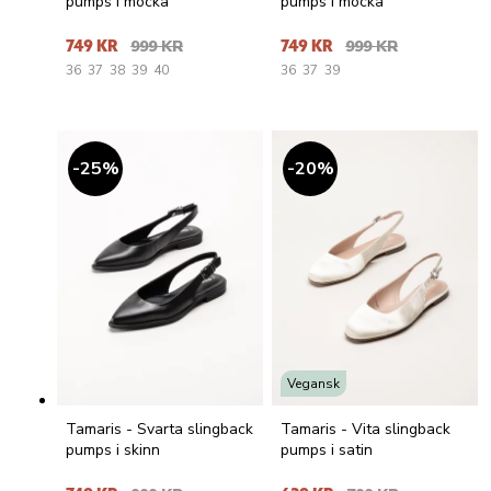
pumps i mocka
pumps i mocka
749 KR
999 KR
749 KR
999 KR
36
37
38
39
40
36
37
39
25
%
20
%
Vegansk
Tamaris - Svarta slingback
Tamaris - Vita slingback
pumps i skinn
pumps i satin