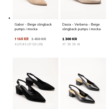
Gabor - Beige slingback
Dasia - Verbena - Beige
pumps i mocka
slingback pumps i mocka
1 160 KR
1 450 KR
1 300 KR
4 (37)
4.5 (37.5)
5 (38)
37
38
39
41