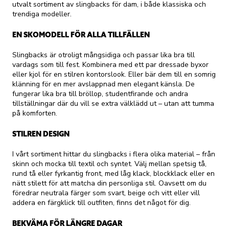
utvalt sortiment av slingbacks för dam, i både klassiska och
trendiga modeller.
EN SKOMODELL FÖR ALLA TILLFÄLLEN
Slingbacks är otroligt mångsidiga och passar lika bra till
vardags som till fest. Kombinera med ett par dressade byxor
eller kjol för en stilren kontorslook. Eller bär dem till en somrig
klänning för en mer avslappnad men elegant känsla. De
fungerar lika bra till bröllop, studentfirande och andra
tillställningar där du vill se extra välklädd ut – utan att tumma
på komforten.
STILREN DESIGN
I vårt sortiment hittar du slingbacks i flera olika material – från
skinn och mocka till textil och syntet. Välj mellan spetsig tå,
rund tå eller fyrkantig front, med låg klack, blockklack eller en
nätt stilett för att matcha din personliga stil. Oavsett om du
föredrar neutrala färger som svart, beige och vitt eller vill
addera en färgklick till outfiten, finns det något för dig.
BEKVÄMA FÖR LÄNGRE DAGAR