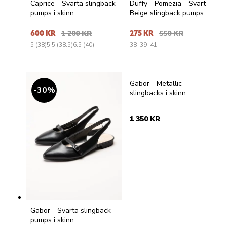
Caprice - Svarta slingback
Duffy - Pomezia - Svart-
pumps i skinn
Beige slingback pumps
med taxklack
600 KR
1 200 KR
275 KR
550 KR
5 (38)
5.5 (38.5)
6.5 (40)
38
39
41
Gabor - Metallic
30
%
slingbacks i skinn
1 350 KR
Gabor - Svarta slingback
pumps i skinn