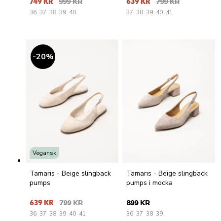
749 KR
999 KR
639 KR
799 KR
36
37
38
39
40
37
38
39
40
41
20
%
Vegansk
Tamaris - Beige slingback
Tamaris - Beige slingback
pumps
pumps i mocka
639 KR
799 KR
899 KR
36
37
38
39
40
41
36
37
38
39