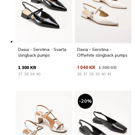
Dasia - Serotina - Svarta
Dasia - Serotina -
slingback pumps
Offwhite slingback pumps
1 300 KR
1 040 KR
1 300 KR
37
38
39
40
36
37
38
39
40
41
20
%