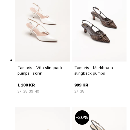
Tamaris - Vita slingback
Tamaris - Mörkbruna
pumps i skinn
slingback pumps
1 100 KR
999 KR
37
38
39
40
37
38
20
%