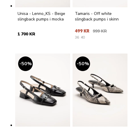
Unisa - Lenno_KS - Beige
Tamaris - Off white
slingback pumps i mocka
slingback pumps i skinn
499 KR
999 KR
1 700 KR
36
40
50
%
50
%