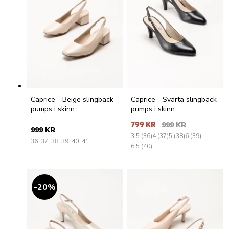
Caprice - Beige slingback
Caprice - Svarta slingback
pumps i skinn
pumps i skinn
799 KR
999 KR
999 KR
3.5 (36)
4 (37)
5 (38)
6 (39)
36
37
38
39
40
41
6.5 (40)
20
%