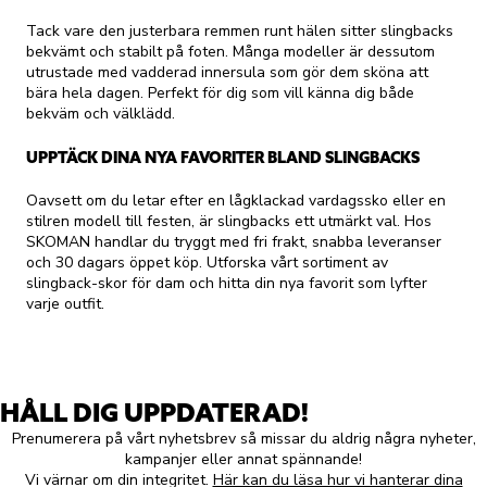
Tack vare den justerbara remmen runt hälen sitter slingbacks
bekvämt och stabilt på foten. Många modeller är dessutom
utrustade med vadderad innersula som gör dem sköna att
bära hela dagen. Perfekt för dig som vill känna dig både
bekväm och välklädd.
UPPTÄCK DINA NYA FAVORITER BLAND SLINGBACKS
Oavsett om du letar efter en lågklackad vardagssko eller en
stilren modell till festen, är slingbacks ett utmärkt val. Hos
SKOMAN handlar du tryggt med fri frakt, snabba leveranser
och 30 dagars öppet köp. Utforska vårt sortiment av
slingback-skor för dam och hitta din nya favorit som lyfter
varje outfit.
HÅLL DIG UPPDATERAD!
Prenumerera på vårt nyhetsbrev så missar du aldrig några nyheter,
kampanjer eller annat spännande!
Vi värnar om din integritet.
Här kan du läsa hur vi hanterar dina