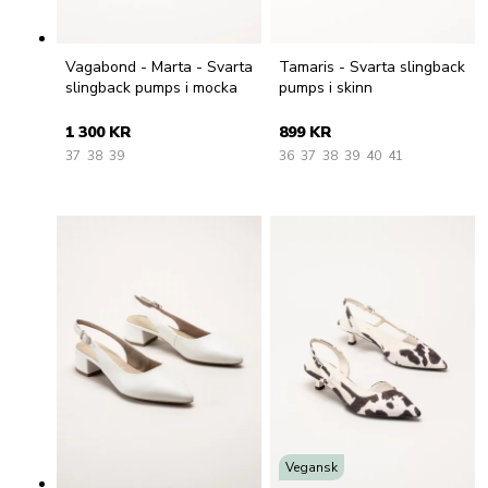
Vagabond - Marta - Svarta
Tamaris - Svarta slingback
slingback pumps i mocka
pumps i skinn
1 300 KR
899 KR
37
38
39
36
37
38
39
40
41
Vegansk