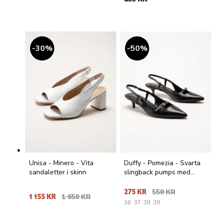
30
%
50
%
Unisa - Minero - Vita
Duffy - Pomezia - Svarta
sandaletter i skinn
slingback pumps med
taxklack
275 KR
550 KR
1 155 KR
1 650 KR
36
37
38
39