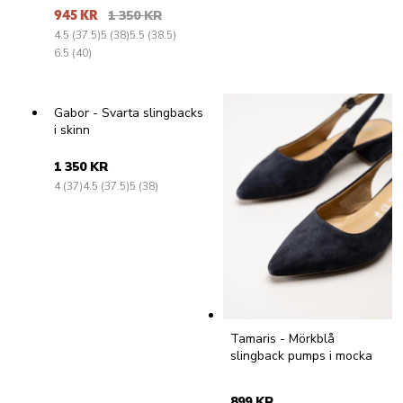
945 KR
1 350 KR
4.5 (37.5)
5 (38)
5.5 (38.5)
6.5 (40)
Gabor - Svarta slingbacks
i skinn
1 350 KR
4 (37)
4.5 (37.5)
5 (38)
Tamaris - Mörkblå
slingback pumps i mocka
899 KR