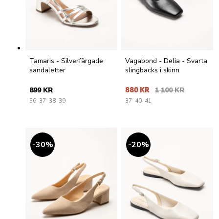
Tamaris - Silverfärgade
Vagabond - Delia - Svarta
sandaletter
slingbacks i skinn
899 KR
880 KR
1 100 KR
36
37
38
39
37
40
41
30
%
20
%