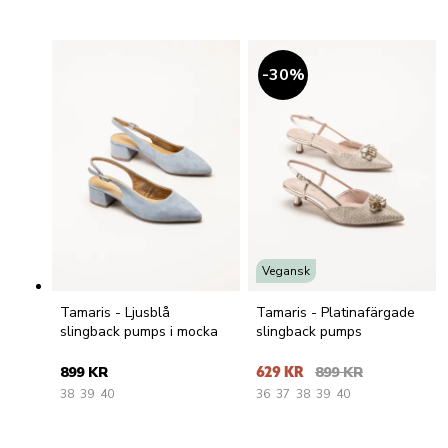
30
%
Vegansk
Tamaris - Ljusblå
Tamaris - Platinafärgade
slingback pumps i mocka
slingback pumps
899 KR
629 KR
899 KR
38
39
40
36
37
38
39
40