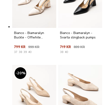
Bianco - Biamaralyn
Bianco - Biamaralyn -
Buckle - Offwhite
Svarta slingback pumps
slingback pumps i satin
799 KR
999 KR
719 KR
899 KR
37
38
39
40
38
40
20
%