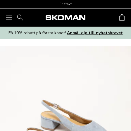
Skip to main content
Fri frakt
Få 10% rabatt på första köpet!
Anmäl dig till nyhetsbrevet