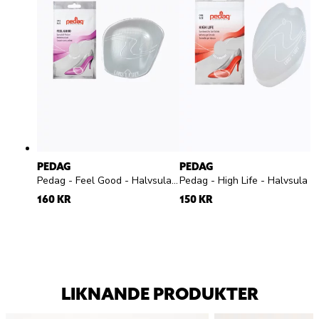
PEDAG
PEDAG
Pedag - Feel Good - Halvsula med pelotte silikon
Pedag - High Life - H
160 KR
150 KR
LIKNANDE PRODUKTER