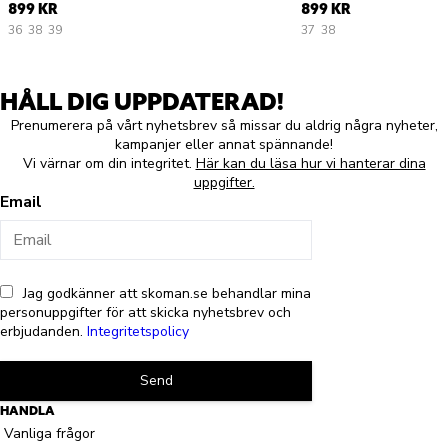
899 KR
899 KR
36
38
39
37
38
HÅLL DIG UPPDATERAD!
Prenumerera på vårt nyhetsbrev så missar du aldrig några nyheter,
kampanjer eller annat spännande!
Vi värnar om din integritet.
Här kan du läsa hur vi hanterar dina
uppgifter.
Email
Jag godkänner att skoman.se behandlar mina
personuppgifter för att skicka nyhetsbrev och
erbjudanden.
Integritetspolicy
Send
HANDLA
Vanliga frågor