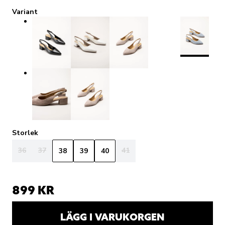
Variant
Storlek
36
37
41
38
39
40
899 KR
LÄGG I VARUKORGEN