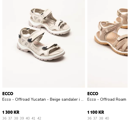
ECCO
ECCO
Ecco - Offroad Yucatan - Beige sandaler i nubuck
Ecco - Offroad Roam -
1 300 KR
1 100 KR
36
37
38
39
40
41
42
36
37
38
40