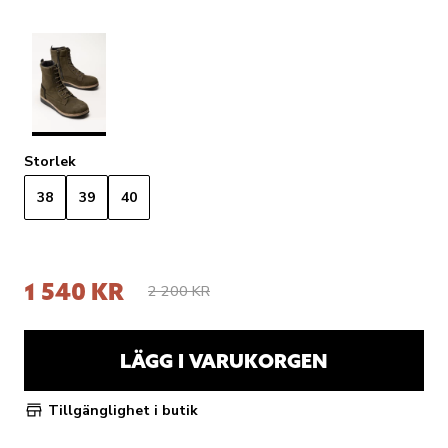
Storlek
38
39
40
1 540 KR
2 200 KR
LÄGG I VARUKORGEN
Tillgänglighet i butik