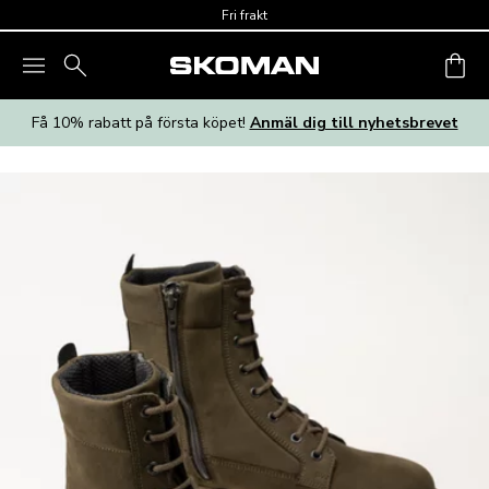
Skip to main content
Fri frakt
Få 10% rabatt på första köpet!
Anmäl dig till nyhetsbrevet