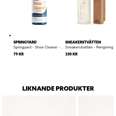
SPRINGYARD
SNEAKERSTVÄTTEN
Springyard - Shoe Cleaner - Rengöringsgel
Sneakerstvätten - Rengörings Kit - Rengöringskit skumtvätt och borste
79 KR
230 KR
LIKNANDE PRODUKTER