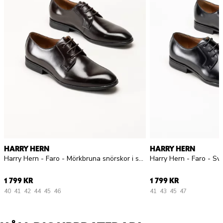
HARRY HERN
HARRY HERN
Harry Hern - Faro - Mörkbruna snörskor i skinn
Harry Hern - Faro - Sva
1 799 KR
1 799 KR
40
41
42
44
45
46
41
43
45
47