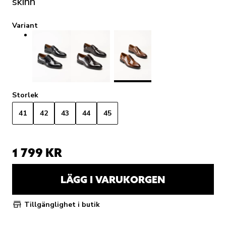
skinn
Variant
Storlek
41
42
43
44
45
1 799 KR
LÄGG I VARUKORGEN
Tillgänglighet i butik