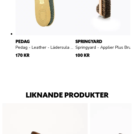
PEDAG
SPRINGYARD
Pedag - Leather - Lädersula med aktivt kol
Springyard - Applier Plus Brush - skoborste
170 KR
100 KR
LIKNANDE PRODUKTER