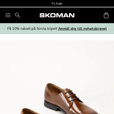
Skip to main content
Fri frakt
Få 10% rabatt på första köpet!
Anmäl dig till nyhetsbrevet