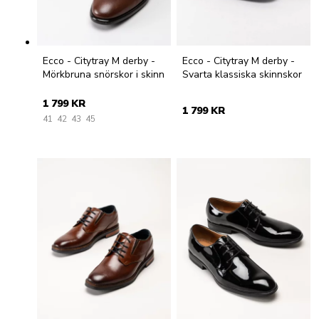
Ecco - Citytray M derby -
Ecco - Citytray M derby -
Mörkbruna snörskor i skinn
Svarta klassiska skinnskor
1 799 KR
1 799 KR
41
42
43
45