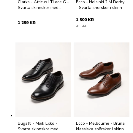
Clarks - Atticus LTLace G -
Ecco - Helsinki 2 M Derby
Svarta skinnskor med
- Svarta snörskor i skinn
snörning
1 500 KR
1 299 KR
41
44
Bugatti - Maik Exko -
Ecco - Melbourne - Bruna
Svarta skinnskor med
klassiska snörskor i skinn