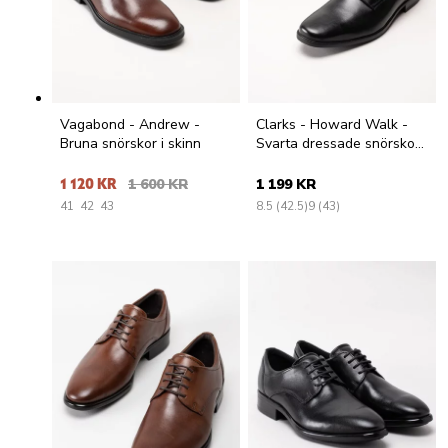
Vagabond - Andrew -
Clarks - Howard Walk -
Bruna snörskor i skinn
Svarta dressade snörskor i
skinn
1 120 KR
1 600 KR
1 199 KR
41
42
43
8.5 (42.5)
9 (43)