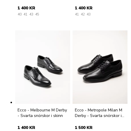
snörning
1 400 KR
1 400 KR
40
41
43
45
41
42
43
Ecco - Melbourne M Derby
Ecco - Metropole Milan M
- Svarta snörskor i skinn
Derby - Svarta snörskor i
skinn
1 400 KR
1 500 KR