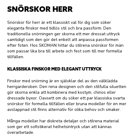
SNÖRSKOR HERR
Snörskor för herr är ett klassiskt val för dig som söker
eleganta finskor med tidlös stil och bra passform. Den
traditionella snörningen ger skorna ett mer dressat uttryck
samtidigt som den gör det enkelt att anpassa passformen
efter foten. Hos SKOMAN hittar du stilrena snörskor för män
som passar lika bra till arbete och fest som till mer formella
tillfällen.
KLASSISKA FINSKOR MED ELEGANT UTTRYCK
Finskor med snörning är en självklar del av den välklädda
herrgarderoben. Den rena designen och den stilfulla siluetten
gör skorna enkla att kombinera med kostym, chinos eller
dressade byxor. Oavsett om du söker ett par klassiska svarta
snörskor för formella tillfällen eller bruna modeller för en mer
avslappnad stil finns alternativ för olika behov och smaker.
Många modeller har diskreta detaljer och stilrena material
som ger ett sofistikerat helhetsintryck utan att kännas
överarbetade.