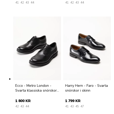
41
42
43
44
41
42
43
44
Ecco - Metro London -
Harry Hern - Faro - Svarta
Svarta klassiska snörskor i
snörskor i skinn
skinn
1 800 KR
1 799 KR
42
43
44
41
43
45
47