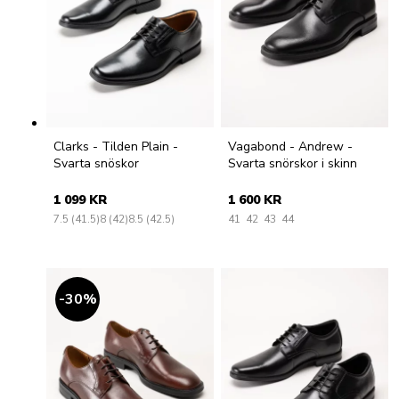
Clarks - Tilden Plain -
Vagabond - Andrew -
Svarta snöskor
Svarta snörskor i skinn
1 099 KR
1 600 KR
7.5 (41.5)
8 (42)
8.5 (42.5)
41
42
43
44
30
%