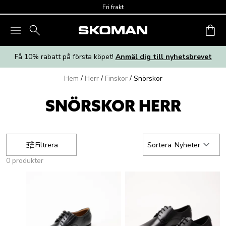
Skip to main content
Fri frakt
Få 10% rabatt på första köpet!
Anmäl dig till nyhetsbrevet
Hem
/
Herr
/
Finskor
/
Snörskor
SNÖRSKOR HERR
Filtrera
Sortera
Nyheter
0 produkter