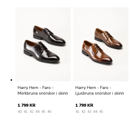
Harry Hern - Faro -
Harry Hern - Faro -
Mörkbruna snörskor i skinn
Ljusbruna snörskor i skinn
1 799 KR
1 799 KR
40
41
42
44
45
46
41
42
43
44
45