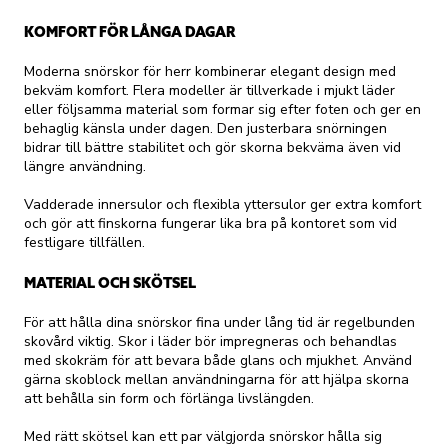
KOMFORT FÖR LÅNGA DAGAR
Moderna snörskor för herr kombinerar elegant design med
bekväm komfort. Flera modeller är tillverkade i mjukt läder
eller följsamma material som formar sig efter foten och ger en
behaglig känsla under dagen. Den justerbara snörningen
bidrar till bättre stabilitet och gör skorna bekväma även vid
längre användning.
Vadderade innersulor och flexibla yttersulor ger extra komfort
och gör att finskorna fungerar lika bra på kontoret som vid
festligare tillfällen.
MATERIAL OCH SKÖTSEL
För att hålla dina snörskor fina under lång tid är regelbunden
skovård viktig. Skor i läder bör impregneras och behandlas
med skokräm för att bevara både glans och mjukhet. Använd
gärna skoblock mellan användningarna för att hjälpa skorna
att behålla sin form och förlänga livslängden.
Med rätt skötsel kan ett par välgjorda snörskor hålla sig