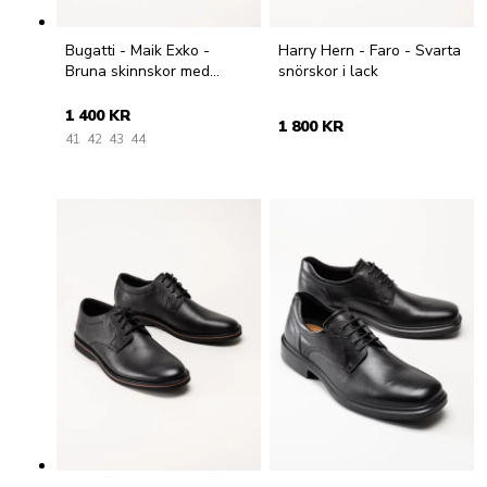
Bugatti - Maik Exko -
Harry Hern - Faro - Svarta
Bruna skinnskor med
snörskor i lack
snörning
1 400 KR
1 800 KR
41
42
43
44