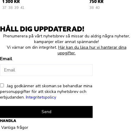
1 300 KR
750 KR
37
38
39
41
38
40
HÅLL DIG UPPDATERAD!
Prenumerera på vårt nyhetsbrev så missar du aldrig några nyheter,
kampanjer eller annat spännande!
Vi värnar om din integritet.
Här kan du läsa hur vi hanterar dina
uppgifter.
Email
Jag godkänner att skoman.se behandlar mina
personuppgifter för att skicka nyhetsbrev och
erbjudanden.
Integritetspolicy
Send
HANDLA
Vanliga frågor