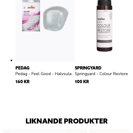
PEDAG
SPRINGYARD
Pedag - Feel Good - Halvsula med pelotte silikon
Springyard - Colour Restore - Färglös flytande skokräm för
160 KR
100 KR
LIKNANDE PRODUKTER