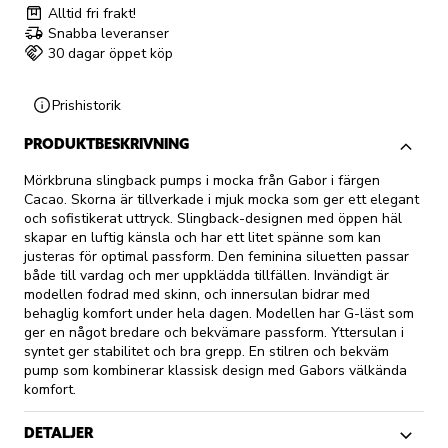
Alltid fri frakt!
Snabba leveranser
30 dagar öppet köp
Prishistorik
PRODUKTBESKRIVNING
Mörkbruna slingback pumps i mocka från Gabor i färgen
Cacao. Skorna är tillverkade i mjuk mocka som ger ett elegant
och sofistikerat uttryck. Slingback-designen med öppen häl
skapar en luftig känsla och har ett litet spänne som kan
justeras för optimal passform. Den feminina siluetten passar
både till vardag och mer uppklädda tillfällen. Invändigt är
modellen fodrad med skinn, och innersulan bidrar med
behaglig komfort under hela dagen. Modellen har G-läst som
ger en något bredare och bekvämare passform. Yttersulan i
syntet ger stabilitet och bra grepp. En stilren och bekväm
pump som kombinerar klassisk design med Gabors välkända
komfort.
DETALJER