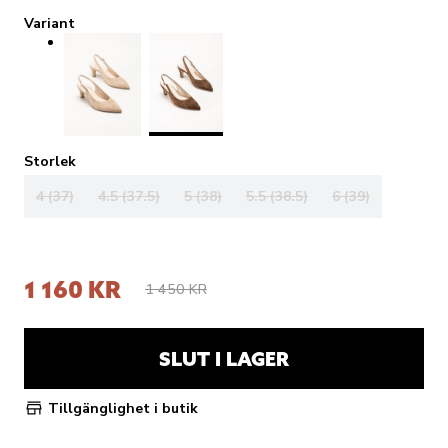
Variant
Storlek
4 (37)
4.5 (37.5)
5 (38)
5.5 (38.5)
6 (39)
1 160 KR
1 450 KR
SLUT I LAGER
Tillgänglighet i butik