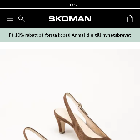
Skip to main content
Fri frakt
Få 10% rabatt på första köpet!
Anmäl dig till nyhetsbrevet