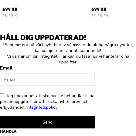
699 KR
699 KR
38
39
41
37
38
39
HÅLL DIG UPPDATERAD!
Prenumerera på vårt nyhetsbrev så missar du aldrig några nyheter,
kampanjer eller annat spännande!
Vi värnar om din integritet.
Här kan du läsa hur vi hanterar dina
uppgifter.
Email
Jag godkänner att skoman.se behandlar mina
personuppgifter för att skicka nyhetsbrev och
erbjudanden.
Integritetspolicy
Send
HANDLA