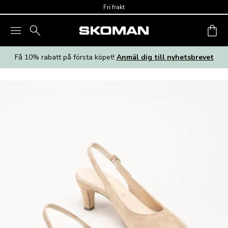
Skip to main content
Fri frakt
Få 10% rabatt på första köpet!
Anmäl dig till nyhetsbrevet