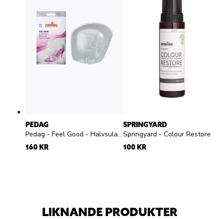
PEDAG
SPRINGYARD
Pedag - Feel Good - Halvsula med pelotte silikon
Springyard - Colour Restore - Färglös flytande skokräm för
160 KR
100 KR
LIKNANDE PRODUKTER