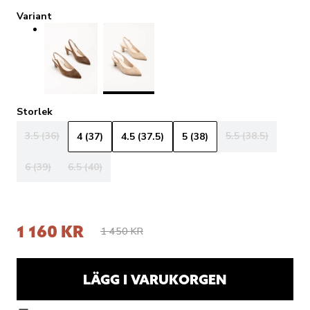
Variant
Storlek
3.5 (36)
5.5 (38.5)
4 (37)
4.5 (37.5)
5 (38)
6 (39)
6.5 (40)
1 160 KR
1 450 KR
LÄGG I VARUKORGEN