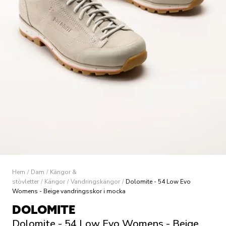
Hem
/
Dam
/
Kängor &
stövletter
/
Kängor
/
Vandringskängor
/
Dolomite - 54 Low Evo
Womens - Beige vandringsskor i mocka
DOLOMITE
Dolomite - 54 Low Evo Womens - Beige