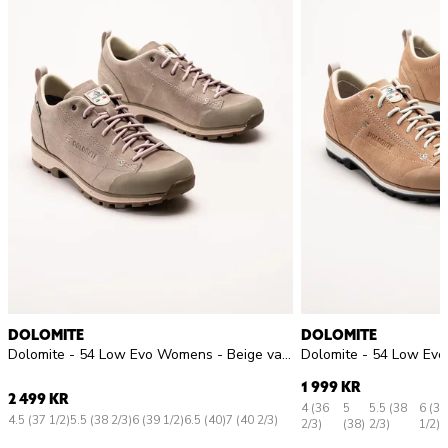
DOLOMITE
DOLOMITE
Dolomite - 54 Low Evo Womens - Beige vandringsskor med Gore-Tex
1 999 KR
2 499 KR
4 (36
5
5.5 (38
6 (39
4.5 (37 1/2)
5.5 (38 2/3)
6 (39 1/2)
6.5 (40)
7 (40 2/3)
2/3)
(38)
2/3)
1/2)