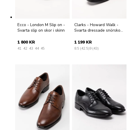
Ecco - London M Slip on -
Clarks - Howard Walk -
Svarta slip on skor i skinn
Svarta dressade snörskor i
skinn
1 800 KR
1 199 KR
41
42
43
44
45
8.5 (42.5)
9 (43)