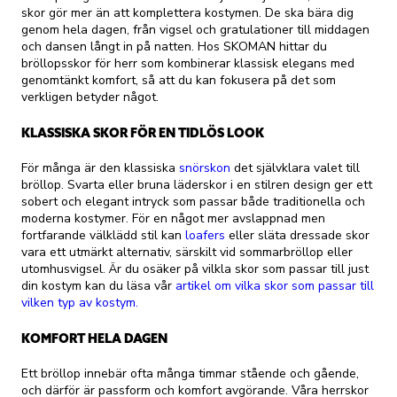
skor gör mer än att komplettera kostymen. De ska bära dig
genom hela dagen, från vigsel och gratulationer till middagen
och dansen långt in på natten. Hos SKOMAN hittar du
bröllopsskor för herr som kombinerar klassisk elegans med
genomtänkt komfort, så att du kan fokusera på det som
verkligen betyder något.
KLASSISKA SKOR FÖR EN TIDLÖS LOOK
För många är den klassiska
snörskon
det självklara valet till
bröllop. Svarta eller bruna läderskor i en stilren design ger ett
sobert och elegant intryck som passar både traditionella och
moderna kostymer. För en något mer avslappnad men
fortfarande välklädd stil kan
loafers
eller släta dressade skor
vara ett utmärkt alternativ, särskilt vid sommarbröllop eller
utomhusvigsel. Är du osäker på vilkla skor som passar till just
din kostym kan du läsa vår
artikel om vilka skor som passar till
vilken typ av kostym.
KOMFORT HELA DAGEN
Ett bröllop innebär ofta många timmar stående och gående,
och därför är passform och komfort avgörande. Våra herrskor