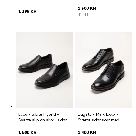
snörning
1 500 KR
1 299 KR
41
44
Ecco - S.Lite Hybrid -
Bugatti - Maik Exko -
Svarta slip on skor i skinn
Svarta skinnskor med
snörning
1 600 KR
1 400 KR