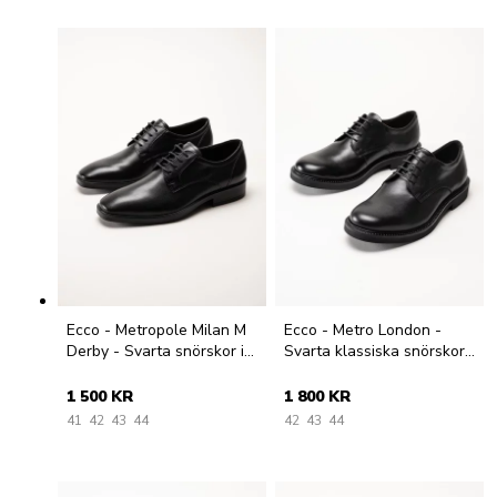
Ecco - Metropole Milan M
Ecco - Metro London -
Derby - Svarta snörskor i
Svarta klassiska snörskor i
skinn
skinn
1 500 KR
1 800 KR
41
42
43
44
42
43
44