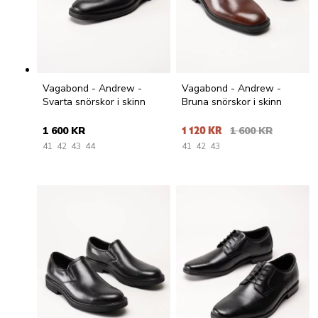
Vagabond - Andrew -
Vagabond - Andrew -
Svarta snörskor i skinn
Bruna snörskor i skinn
1 600 KR
1 120 KR
1 600 KR
41
42
43
44
41
42
43