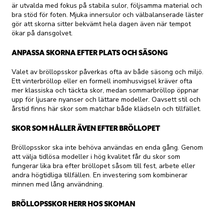
är utvalda med fokus på stabila sulor, följsamma material och
bra stöd för foten. Mjuka innersulor och välbalanserade läster
gör att skorna sitter bekvämt hela dagen även när tempot
ökar på dansgolvet.
ANPASSA SKORNA EFTER PLATS OCH SÄSONG
Valet av bröllopsskor påverkas ofta av både säsong och miljö.
Ett vinterbröllop eller en formell inomhusvigsel kräver ofta
mer klassiska och täckta skor, medan sommarbröllop öppnar
upp för ljusare nyanser och lättare modeller. Oavsett stil och
årstid finns här skor som matchar både klädseln och tillfället.
SKOR SOM HÅLLER ÄVEN EFTER BRÖLLOPET
Bröllopsskor ska inte behöva användas en enda gång. Genom
att välja tidlösa modeller i hög kvalitet får du skor som
fungerar lika bra efter bröllopet såsom till fest, arbete eller
andra högtidliga tillfällen. En investering som kombinerar
minnen med lång användning.
BRÖLLOPSSKOR HERR HOS SKOMAN