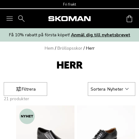
Skip to main content
Fri frakt
Få 10% rabatt på första köpet!
Anmäl dig till nyhetsbrevet
Hem
/
Bröllopsskor
/
Herr
HERR
Filtrera
Sortera
Nyheter
21 produkter