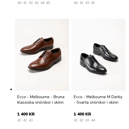
40
41
42
43
44
45
40
41
43
45
Ecco - Melbourne - Bruna
Ecco - Melbourne M Derby
klassiska snörskor i skinn
- Svarta snörskor i skinn
1 400 KR
1 400 KR
41
42
43
41
42
43
44