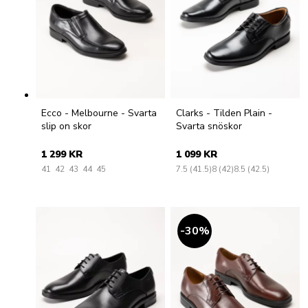
Ecco - Melbourne - Svarta
Clarks - Tilden Plain -
slip on skor
Svarta snöskor
1 299 KR
1 099 KR
41
42
43
44
45
7.5 (41.5)
8 (42)
8.5 (42.5)
30
%