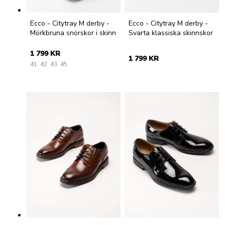
Ecco - Citytray M derby -
Ecco - Citytray M derby -
Mörkbruna snörskor i skinn
Svarta klassiska skinnskor
1 799 KR
1 799 KR
41
42
43
45