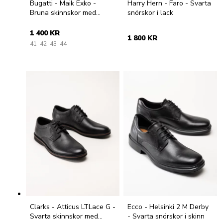
Bugatti - Maik Exko -
Harry Hern - Faro - Svarta
Bruna skinnskor med
snörskor i lack
snörning
1 400 KR
1 800 KR
41
42
43
44
Clarks - Atticus LTLace G -
Ecco - Helsinki 2 M Derby
Svarta skinnskor med
- Svarta snörskor i skinn