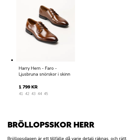
Harry Hern - Faro -
Ljusbruna snörskor i skinn
1 799 KR
41
42
43
44
45
BRÖLLOPSSKOR HERR
Bröllopsdagen är ett tillfälle då varje detalj räknas, och rätt