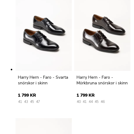
Harry Hern - Faro - Svarta
Harry Hern - Faro -
snörskor i skinn
Mörkbruna snörskor i skinn
1 799 KR
1 799 KR
41
43
45
47
40
41
44
45
46