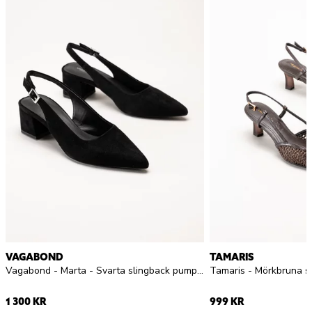
VAGABOND
TAMARIS
Vagabond - Marta - Svarta slingback pumps i mocka
Tamaris - Mörkbruna s
1 300 KR
999 KR