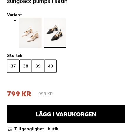
slingback pumps i satin
Variant
Storlek
37
38
39
40
799 KR
999 KR
LÄGG I VARUKORGEN
Tillgänglighet i butik