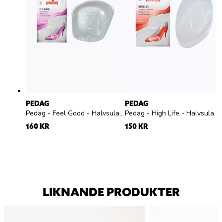
PEDAG
PEDAG
Pedag - Feel Good - Halvsula med pelotte silikon
Pedag - High Life - H
160 KR
150 KR
LIKNANDE PRODUKTER