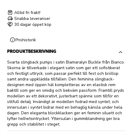
Alltid fri frakt!
Snabba leveranser
30 dagar öppet köp
Prishistorik
PRODUKTBESKRIVNING
Svarta slingback pumps i satin Biamaralyn Buckle från Bianco.
Skorna är tillverkade i elegant satin som ger ett sofistikerat
och festligt uttryck, som passar perfekt till fest och bröllop
samt andra uppklädda tillfällen. Den feminina slingback-
designen med öppen häl kompletteras av en elastisk rem
baktill som ger en smidig och bekväm passform. Framtill pryds
modellen av ett dekorativt, justerbart spänne som tillför en
stilfull detalj. Invändigt är modellen fodrad med syntet, och
innersulan i syntet bidrar med en behaglig känsla under hela
dagen. Den eleganta blockklacken ger en feminin siluett och
lyfter helhetsintrycket. Yttersulan i gummiblandning ger bra
grepp och stabilitet i steget.