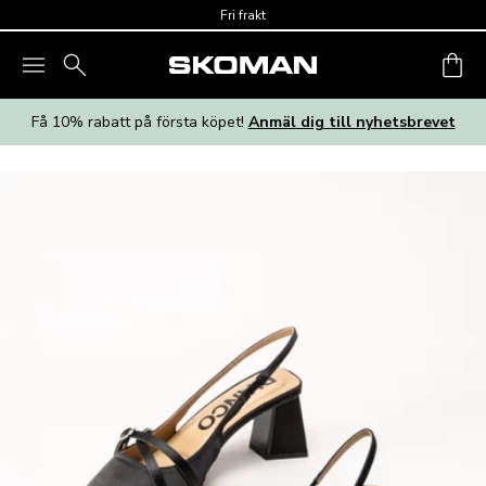
Skip to main content
Fri frakt
Få 10% rabatt på första köpet!
Anmäl dig till nyhetsbrevet