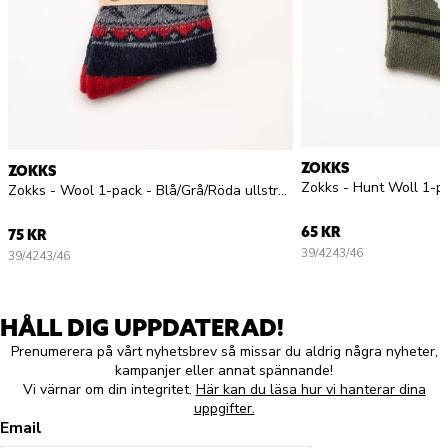
ZOKKS
ZOKKS
Zokks - Wool 1-pack - Blå/Grå/Röda ullstrumpor
65 KR
75 KR
39/42
43/46
39/42
43/46
HÅLL DIG UPPDATERAD!
Prenumerera på vårt nyhetsbrev så missar du aldrig några nyheter,
kampanjer eller annat spännande!
Vi värnar om din integritet.
Här kan du läsa hur vi hanterar dina
uppgifter.
Email