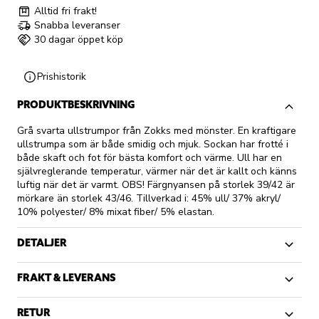
Alltid fri frakt!
Snabba leveranser
30 dagar öppet köp
Prishistorik
PRODUKTBESKRIVNING
Grå svarta ullstrumpor från Zokks med mönster. En kraftigare
ullstrumpa som är både smidig och mjuk. Sockan har frotté i
både skaft och fot för bästa komfort och värme. Ull har en
självreglerande temperatur, värmer när det är kallt och känns
luftig när det är varmt. OBS! Färgnyansen på storlek 39/42 är
mörkare än storlek 43/46. Tillverkad i: 45% ull/ 37% akryl/
10% polyester/ 8% mixat fiber/ 5% elastan.
DETALJER
FRAKT & LEVERANS
RETUR