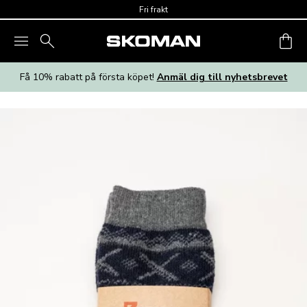
Skip to main content
Fri frakt
Få 10% rabatt på första köpet!
Anmäl dig till nyhetsbrevet