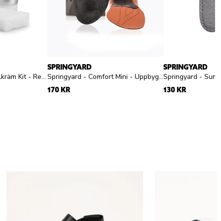
SPRINGYARD
SPRINGYARD
Sneakerstvätten - Sulkräm Kit - Rengöringskit för sulkanter
Springyard - Comfort Mini - Uppbyggd sula
170 KR
130 KR