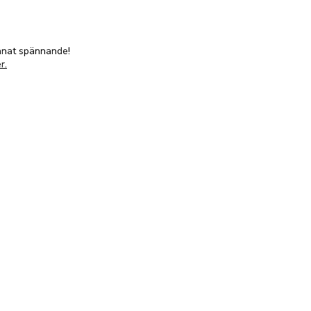
annat spännande!
r.