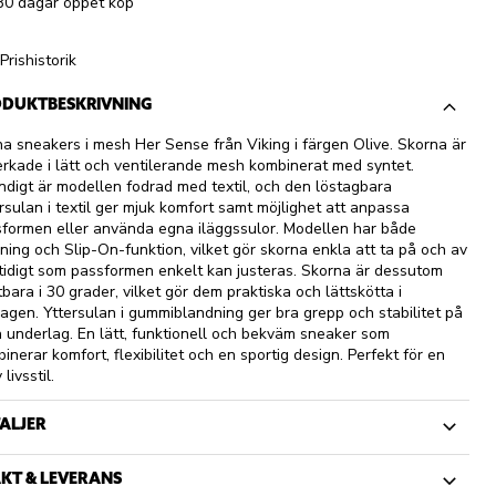
30 dagar öppet köp
Prishistorik
DUKTBESKRIVNING
a sneakers i mesh Her Sense från Viking i färgen Olive. Skorna är
verkade i lätt och ventilerande mesh kombinerat med syntet.
ndigt är modellen fodrad med textil, och den löstagbara
rsulan i textil ger mjuk komfort samt möjlighet att anpassa
formen eller använda egna iläggssulor. Modellen har både
ning och Slip-On-funktion, vilket gör skorna enkla att ta på och av
idigt som passformen enkelt kan justeras. Skorna är dessutom
tbara i 30 grader, vilket gör dem praktiska och lättskötta i
agen. Yttersulan i gummiblandning ger bra grepp och stabilitet på
a underlag. En lätt, funktionell och bekväm sneaker som
inerar komfort, flexibilitet och en sportig design. Perfekt för en
 livsstil.
ALJER
KT & LEVERANS