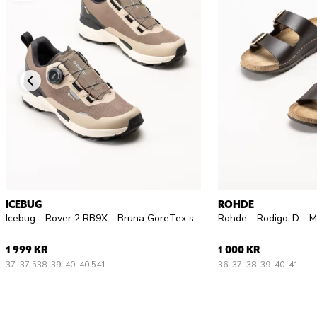
ICEBUG
ROHDE
Icebug - Rover 2 RB9X - Bruna GoreTex sneakers
1 999 KR
1 000 KR
37
37.5
38
39
40
40.5
41
36
37
38
39
40
41