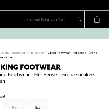
/
Dam
/
Sportskor
/
Slip-on skor
/
Viking Footwear - Her Sense - Gröna
kers i mesh
IKING FOOTWEAR
ing Footwear - Her Sense - Gröna sneakers i
sh
iant