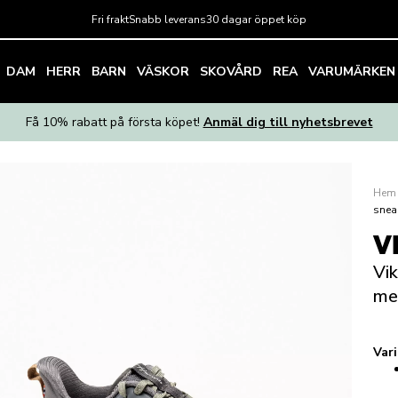
Fri frakt
Snabb leverans
30 dagar öppet köp
DAM
HERR
BARN
VÄSKOR
SKOVÅRD
REA
VARUMÄRKEN
Få 10% rabatt på första köpet!
Anmäl dig till nyhetsbrevet
Hem
snea
V
Vik
me
Var