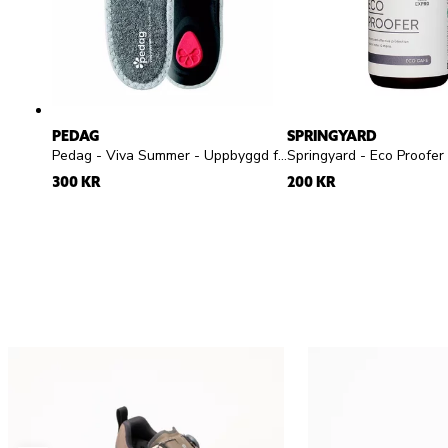
PEDAG
SPRINGYARD
Pedag - Viva Summer - Uppbyggd frottésula
300 KR
200 KR