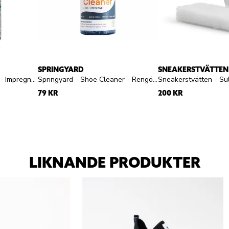
SPRINGYARD
SNEAKERSTVÄTTEN
Springyard - Eco Proofer - Impregneringsspray
Springyard - Shoe Cleaner - Rengöringsgel
79 KR
200 KR
LIKNANDE PRODUKTER