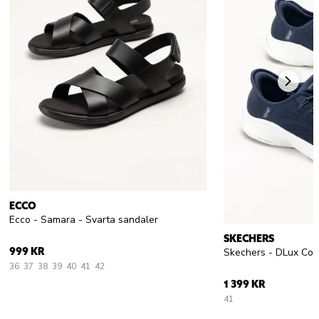
ECCO
Ecco - Samara - Svarta sandaler
SKECHERS
999 KR
36
37
38
39
40
41
42
1 399 KR
41