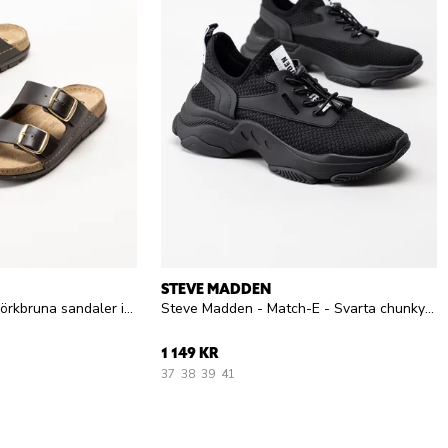
STEVE MADDEN
Rohde - Rodigo-D - Mörkbruna sandaler i skinn
Steve Madden - Match-E - Svarta chunky sneakers i textil
1 149 KR
37
38
39
41