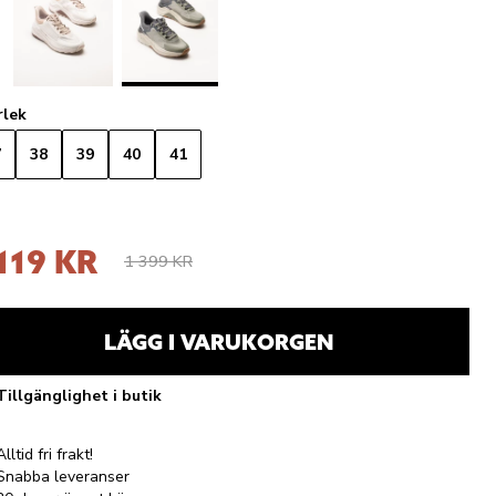
rlek
7
38
39
40
41
 119 KR
1 399 KR
LÄGG I VARUKORGEN
Tillgänglighet i butik
Alltid fri frakt!
Snabba leveranser