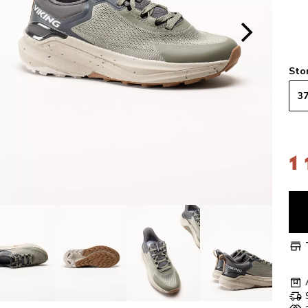
Sto
3
1