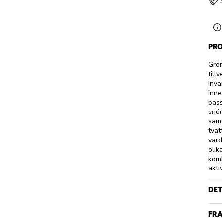
PRO
Grön
till
Invä
inne
pass
snör
samt
tvät
vard
olik
komb
aktiv
DET
FRA