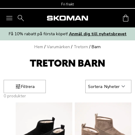
Skip to main content
Fri frakt
Få 10% rabatt på första köpet!
Anmäl dig till nyhetsbrevet
Hem
/
Varumärken
/
Tretorn
/
Barn
TRETORN BARN
Filtrera
Sortera
Nyheter
0 produkter