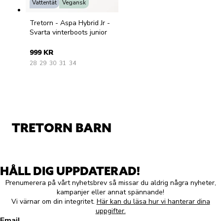
Vattentät
Vegansk
Tretorn - Aspa Hybrid Jr -
Svarta vinterboots junior
999 KR
28
29
30
31
34
TRETORN BARN
HÅLL DIG UPPDATERAD!
Prenumerera på vårt nyhetsbrev så missar du aldrig några nyheter,
kampanjer eller annat spännande!
Vi värnar om din integritet.
Här kan du läsa hur vi hanterar dina
uppgifter.
Email