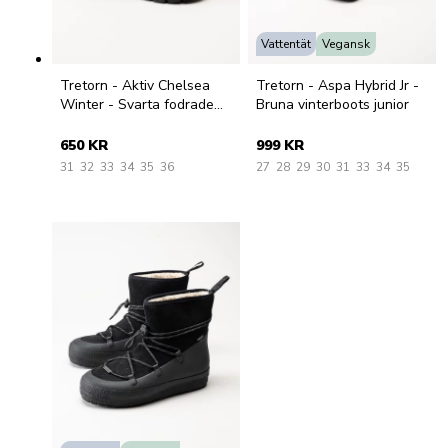
Vattentät
Vegansk
Tretorn - Aktiv Chelsea
Tretorn - Aspa Hybrid Jr -
Winter - Svarta fodrade
Bruna vinterboots junior
gummistövlar
650 KR
999 KR
31
32
33
34
35
36
27
28
29
30
31
33
34
35