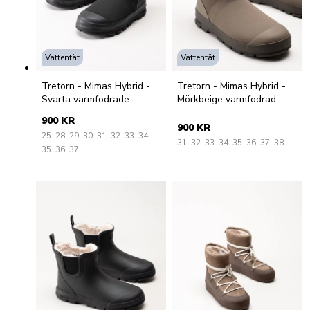
Vattentät
Vattentät
Tretorn - Mimas Hybrid -
Tretorn - Mimas Hybrid -
Svarta varmfodrade
Mörkbeige varmfodrad
stövlar
stövel
900 KR
900 KR
25
28
29
30
31
32
33
34
31
32
33
34
35
36
37
38
35
36
37