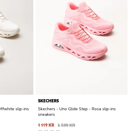
SKECHERS
ffwhite slip-ins
Skechers - Uno Glide Step - Rosa slip-ins
sneakers
1 119 KR
1 599 KR