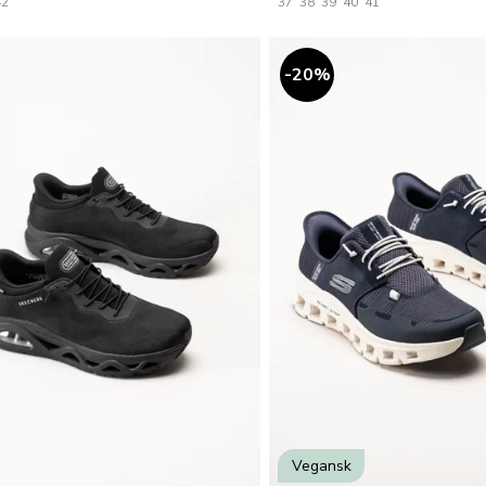
42
37
38
39
40
41
20
%
Vegansk