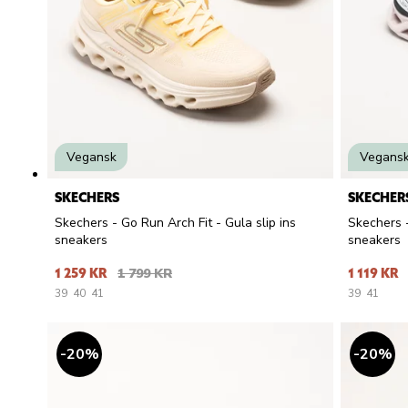
Vegansk
Vegans
SKECHERS
SKECHER
Skechers - Go Run Arch Fit - Gula slip ins
Skechers -
sneakers
sneakers
1 259 KR
1 799 KR
1 119 KR
39
40
41
39
41
20
%
20
%