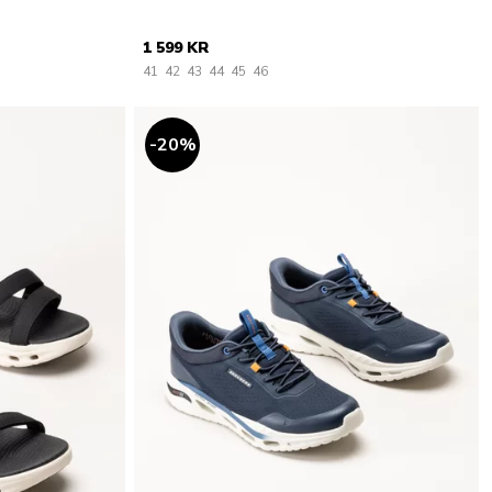
1 599 KR
41
42
43
44
45
46
20
%