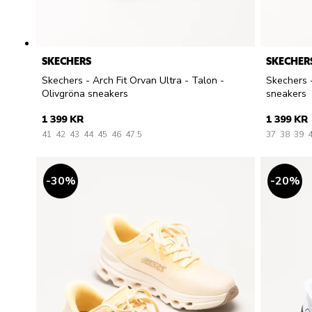
SKECHERS
SKECHER
Skechers - Arch Fit Orvan Ultra - Talon -
Skechers 
Olivgröna sneakers
sneakers
1 399 KR
1 399 KR
41
42
43
44
45
46
47.5
37
38
39
30
%
20
%