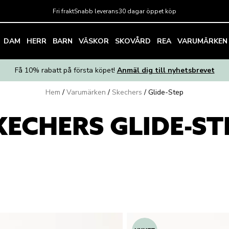
Fri frakt
Snabb leverans
30 dagar öppet köp
DAM
HERR
BARN
VÄSKOR
SKOVÅRD
REA
VARUMÄRKEN
Få 10% rabatt på första köpet!
Anmäl dig till nyhetsbrevet
Hem
/
Varumärken
/
Skechers
/
Glide-Step
KECHERS GLIDE-ST