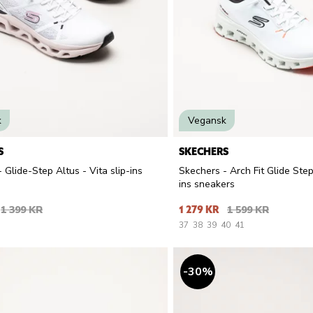
k
Vegansk
S
SKECHERS
 Glide-Step Altus - Vita slip-ins
Skechers - Arch Fit Glide Step 
ins sneakers
1 399 KR
1 279 KR
1 599 KR
37
38
39
40
41
30
%