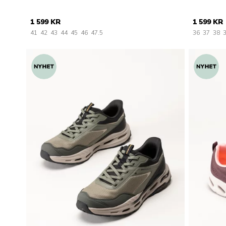
1 599 KR
1 599 KR
41
42
43
44
45
46
47.5
36
37
38