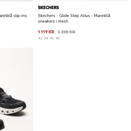
SKECHERS
rinblå slip-ins
Skechers - Glide Step Altus - Marinblå
sneakers i mesh
1 119 KR
1 399 KR
43
44
45
46