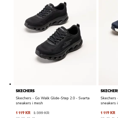
SKECHERS
SKECHER
Skechers - Go Walk Glide-Step 2.0 - Svarta
Skechers 
sneakers i mesh
sneakers 
1 119 KR
1 399 KR
1 119 KR