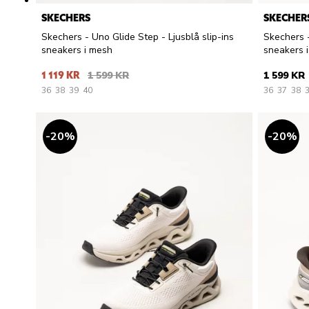
SKECHERS
SKECHER
Skechers - Uno Glide Step - Ljusblå slip-ins
Skechers -
sneakers i mesh
sneakers 
1 119 KR
1 599 KR
1 599 KR
36
38
39
40
36
37
38
20
%
20
%