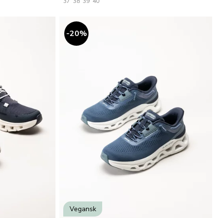
37
38
39
40
20
%
Vegansk