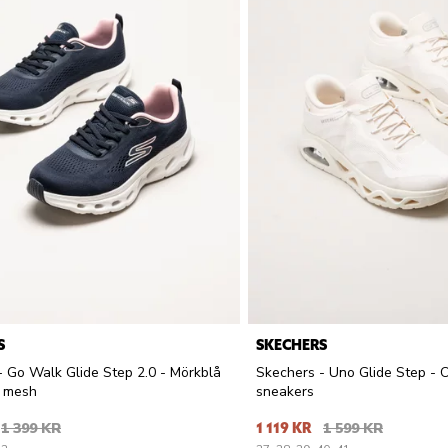
S
SKECHERS
- Go Walk Glide Step 2.0 - Mörkblå
Skechers - Uno Glide Step - O
i mesh
sneakers
1 399 KR
1 119 KR
1 599 KR