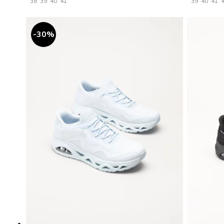
38
39
40
41
39
40
41
30
%