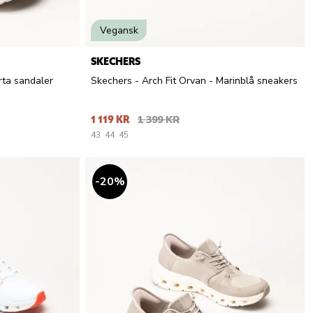
Vegansk
SKECHERS
rta sandaler
Skechers - Arch Fit Orvan - Marinblå sneakers
1 119 KR
1 399 KR
43
44
45
20
%