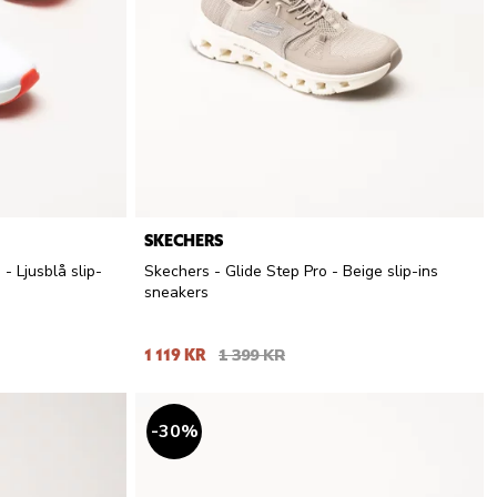
SKECHERS
- Ljusblå slip-
Skechers - Glide Step Pro - Beige slip-ins
sneakers
1 119 KR
1 399 KR
30
%