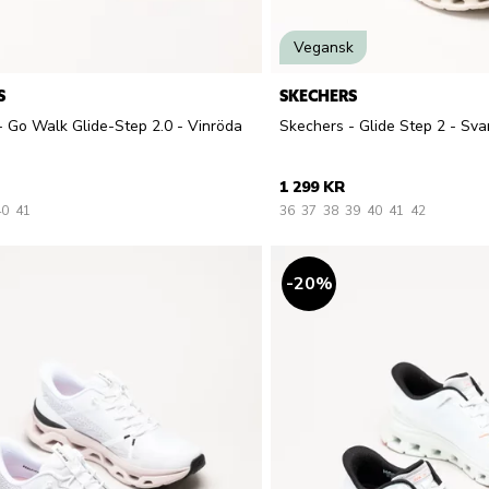
Vegansk
S
SKECHERS
- Go Walk Glide-Step 2.0 - Vinröda
Skechers - Glide Step 2 - Sva
1 299 KR
40
41
36
37
38
39
40
41
42
20
%