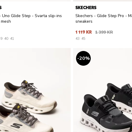
S
SKECHERS
 Uno Glide Step - Svarta slip-ins
Skechers - Glide Step Pro - Ma
i mesh
sneakers
1 119 KR
1 399 KR
39
40
41
43
45
20
%