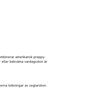
kombinerar amerikansk preppy-
kor eller bekväma vardagsskor är
derna tolkningar av seglarskon.