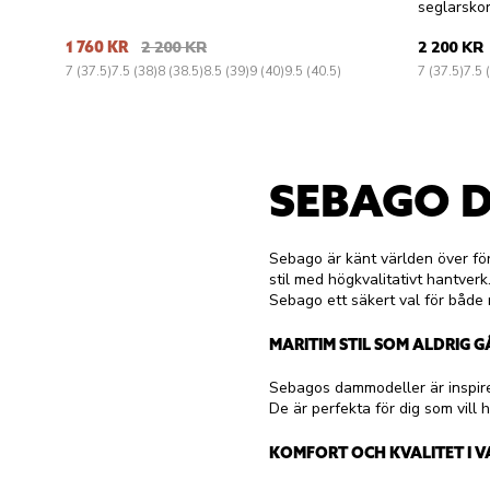
seglarskor
1 760 KR
2 200 KR
2 200 KR
7 (37.5)
7.5 (38)
8 (38.5)
8.5 (39)
9 (40)
9.5 (40.5)
7 (37.5)
7.5 
SEBAGO 
Sebago är känt världen över fö
stil med högkvalitativt hantver
Sebago ett säkert val för både
MARITIM STIL SOM ALDRIG G
Sebagos dammodeller är inspirer
De är perfekta för dig som vill 
KOMFORT OCH KVALITET I V