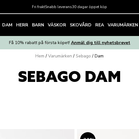
Fri frakt
Snabb leverans
30 dagar öppet köp
DAM
HERR
BARN
VÄSKOR
SKOVÅRD
REA
VARUMÄRKEN
Få 10% rabatt på första köpet!
Anmäl dig till nyhetsbrevet
Hem
/
Varumärken
/
Sebago
/
Dam
SEBAGO DAM