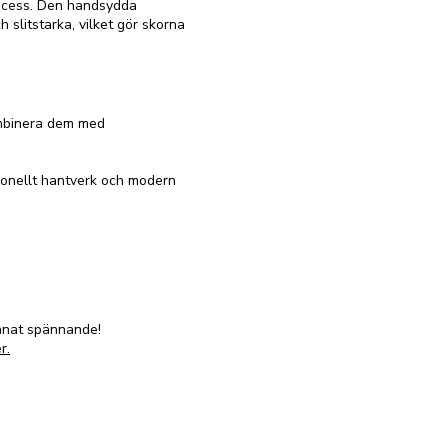
rocess. Den handsydda
 slitstarka, vilket gör skorna
ombinera dem med
ionellt hantverk och modern
annat spännande!
r.