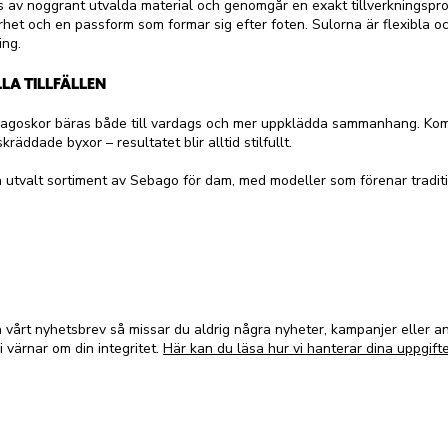
s av noggrant utvalda material och genomgår en exakt tillverkningsp
het och en passform som formar sig efter foten. Sulorna är flexibla och
ing.
LLA TILLFÄLLEN
Sebagoskor bäras både till vardags och mer uppklädda sammanhang. K
äddade byxor – resultatet blir alltid stilfullt.
utvalt sortiment av Sebago för dam, med modeller som förenar tradit
vårt nyhetsbrev så missar du aldrig några nyheter, kampanjer eller 
i värnar om din integritet.
Här kan du läsa hur vi hanterar dina uppgifte