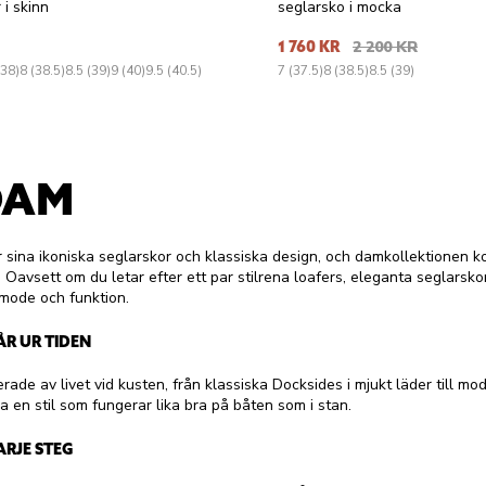
 i skinn
seglarsko i mocka
1 760 KR
2 200 KR
(38)
8 (38.5)
8.5 (39)
9 (40)
9.5 (40.5)
7 (37.5)
8 (38.5)
8.5 (39)
DAM
r sina ikoniska seglarskor och klassiska design, och damkollektionen 
k. Oavsett om du letar efter ett par stilrena loafers, eleganta seglars
 mode och funktion.
ÅR UR TIDEN
ade av livet vid kusten, från klassiska Docksides i mjukt läder till mo
ha en stil som fungerar lika bra på båten som i stan.
ARJE STEG