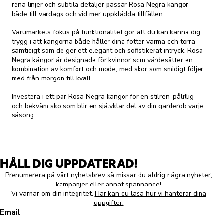
rena linjer och subtila detaljer passar Rosa Negra kängor
både till vardags och vid mer uppklädda tillfällen.
Varumärkets fokus på funktionalitet gör att du kan känna dig
trygg i att kängorna både håller dina fötter varma och torra
samtidigt som de ger ett elegant och sofistikerat intryck. Rosa
Negra kängor är designade för kvinnor som värdesätter en
kombination av komfort och mode, med skor som smidigt följer
med från morgon till kväll.
Investera i ett par Rosa Negra kängor för en stilren, pålitlig
och bekväm sko som blir en självklar del av din garderob varje
säsong.
HÅLL DIG UPPDATERAD!
Prenumerera på vårt nyhetsbrev så missar du aldrig några nyheter,
kampanjer eller annat spännande!
Vi värnar om din integritet.
Här kan du läsa hur vi hanterar dina
uppgifter.
Email