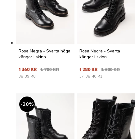
Rosa Negra - Svarta höga
Rosa Negra - Svarta
kängor i skinn
kängor i skinn
1 360 KR
1 700 KR
1 280 KR
1 600 KR
38
39
40
37
38
40
41
20
%