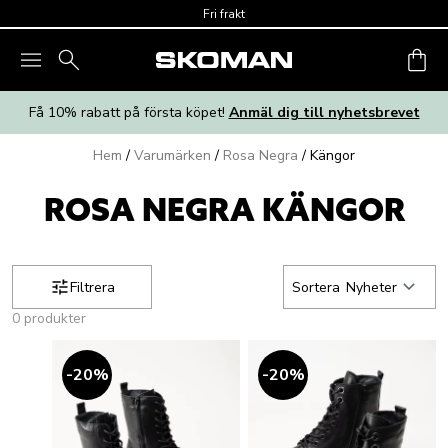
Skip to main content
Fri frakt
Få 10% rabatt på första köpet!
Anmäl dig till nyhetsbrevet
Hem
/
Varumärken
/
Rosa Negra
/
Kängor
ROSA NEGRA KÄNGOR
Filtrera
Sortera
Nyheter
0 produkter
20
%
20
%